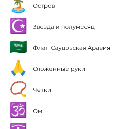
🏝️
Остров
☪️
Звезда и полумесяц
🇸🇦
Флаг: Саудовская Аравия
🙏
Сложенные руки
📿
Четки
🕉️
Ом