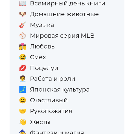
Всемирный день книги
📖
Домашние животные
🐶
Музыка
🎸
Мировая серия MLB
⚾
Любовь
👩‍❤️‍💋‍👨
Смех
😂
Поцелуи
💋
Работа и роли
🧑‍💼
Японская культура
🗾
Счастливый
😄
Рукопожатия
🤝
Жесты
👋
Фэнтези и магия
🧙