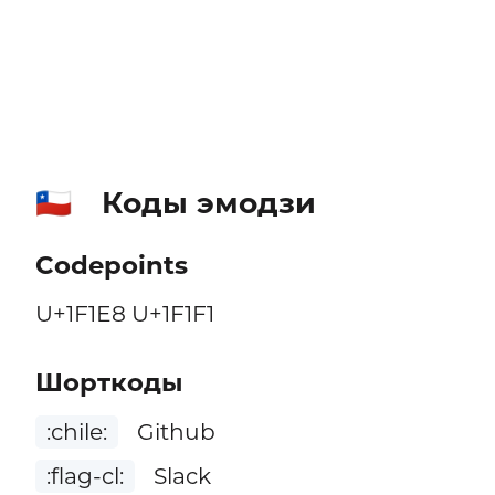
Коды эмодзи
🇨🇱
Codepoints
U+1F1E8 U+1F1F1
Шорткоды
:chile:
Github
:flag-cl:
Slack