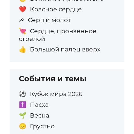
Красное сердце
❤️
Серп и молот
☭
Сердце, пронзенное
💘
стрелой
Большой палец вверх
👍
События и темы
Кубок мира 2026
⚽
Пасха
✝️
Весна
🌱
Грустно
😞