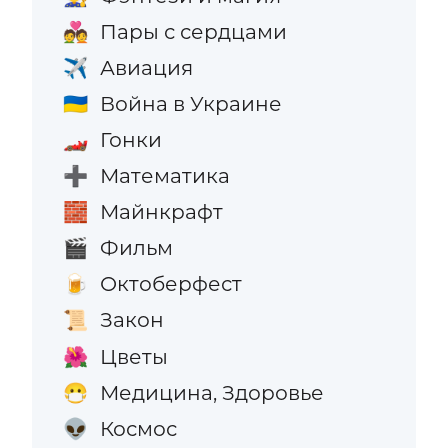
Пары с сердцами
💑
Авиация
✈️
Война в Украине
🇺🇦
Гонки
🏎️
Математика
➕
Майнкрафт
🧱
Фильм
🎬
Октоберфест
🍺
Закон
📜
Цветы
🌺
Медицина, Здоровье
😷
Космос
👽