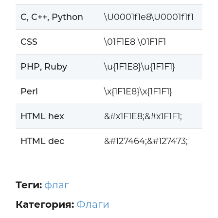
C, C++, Python
\U0001f1e8\U0001f1f1
CSS
\01F1E8 \01F1F1
PHP, Ruby
\u{1F1E8}\u{1F1F1}
Perl
\x{1F1E8}\x{1F1F1}
HTML hex
&#x1F1E8;&#x1F1F1;
HTML dec
&#127464;&#127473;
Теги:
флаг
Категория:
Флаги