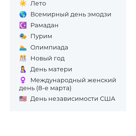
Лето
☀️
Всемирный день эмодзи
🌎
Рамадан
☪️
Пурим
🎭
Олимпиада
🏊
Новый год
🎊
День матери
🤱
Международный женский
♀️
день (8-е марта)
День независимости США
🇺🇸