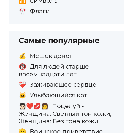
Символы
📶
Флаги
🎌
Самые популярные
Мешок денег
💰
Для людей старше
🔞
восемнадцати лет
Заживающее сердце
❤️‍🩹
Улыбающийся кот
😺
Поцелуй -
👩🏻‍❤️‍💋‍👩
Женщина: Светлый тон кожи,
Женщина: Без тона кожи
Воинское приветствие
🫡