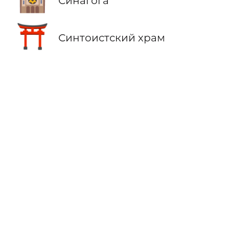
Синагога
⛩️
Синтоистский храм