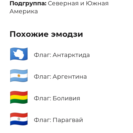
Подгруппа:
Северная и Южная
Америка
Похожие эмодзи
🇦🇶
Флаг: Антарктида
🇦🇷
Флаг: Аргентина
🇧🇴
Флаг: Боливия
🇵🇾
Флаг: Парагвай