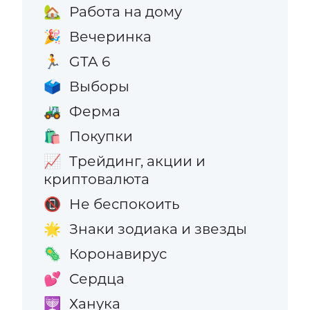
Работа на дому
🏡
Вечеринка
🎉
GTA 6
🏃
Выборы
🗳️
Ферма
🚜
Покупки
🛍️
Трейдинг, акции и
📈
криптовалюта
Не беспокоить
📵
Знаки зодиака и звезды
🌟
Коронавирус
🦠
Сердца
💕
Ханука
🕎