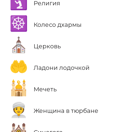
🛐
Религия
☸️
Колесо дхармы
⛪
Церковь
🤲
Ладони лодочкой
🕌
Мечеть
👳‍♀️
Женщина в тюрбане
🕍