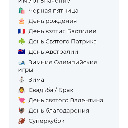
Имеют Значение
Черная пятница
🛍️
День рождения
🎂
День взятия Бастилии
🇫🇷
День Святого Патрика
☘️
День Австралии
🇦🇺
Зимние Олимпийские
🎿
игры
Зима
⛄
Свадьба / Брак
👰
День святого Валентина
💘
День благодарения
🦃
Суперкубок
🏈