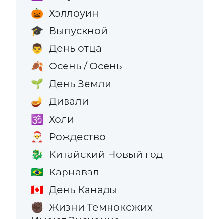
Хэллоуин
🎃
Выпускной
🎓
День отца
👨
Осень / Осень
🍂
День Земли
🌱
Дивали
🪔
Холи
🕉️
Рождество
🎅
Китайский Новый год
🐉
Карнавал
🇧🇷
День Канады
🇨🇦
Жизни Темнокожих
✊🏿