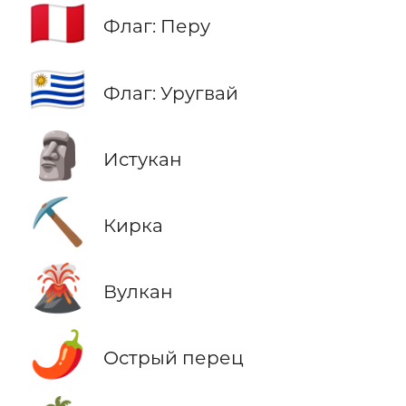
🇵🇪
Флаг: Перу
🇺🇾
Флаг: Уругвай
🗿
Истукан
⛏️
Кирка
🌋
Вулкан
🌶️
Острый перец