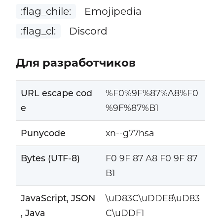
:flag_chile:
Emojipedia
:flag_cl:
Discord
Для разработчиков
URL escape cod
%F0%9F%87%A8%F0
e
%9F%87%B1
Punycode
xn--g77hsa
Bytes (UTF-8)
F0 9F 87 A8 F0 9F 87
B1
JavaScript, JSON
\uD83C\uDDE8\uD83
, Java
C\uDDF1