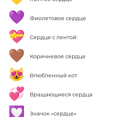
💜
Фиолетовое сердце
💝
Сердце с лентой
🤎
Коричневое сердце
😻
Влюбленный кот
💞
Вращающиеся сердца
💟
Значок «сердце»