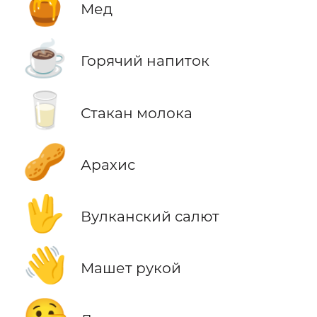
🍯
Мед
☕
Горячий напиток
🥛
Стакан молока
🥜
Арахис
🖖
Вулканский салют
👋
Машет рукой