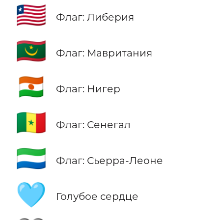
🇱🇷
Флаг: Либерия
🇲🇷
Флаг: Мавритания
🇳🇪
Флаг: Нигер
🇸🇳
Флаг: Сенегал
🇸🇱
Флаг: Сьерра-Леоне
🩵
Голубое сердце