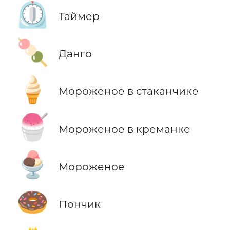
⏲️
Таймер
🍡
Данго
🍦
Мороженое в стаканчике
🍧
Мороженое в креманке
🍨
Мороженое
🍩
Пончик