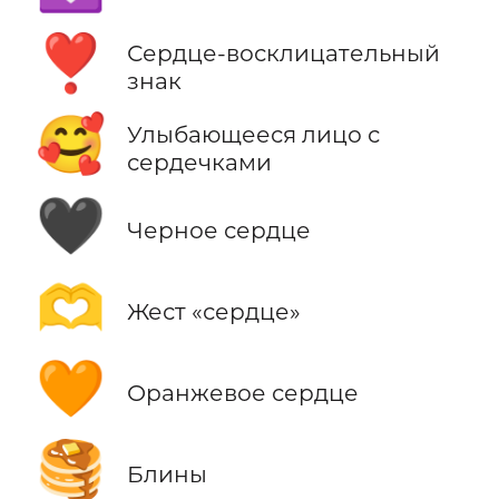
❣️
Сердце-восклицательный
знак
🥰
Улыбающееся лицо с
сердечками
🖤
Черное сердце
🫶
Жест «сердце»
🧡
Оранжевое сердце
🥞
Блины