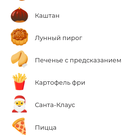
🌰
Каштан
🥮
Лунный пирог
🥠
Печенье с предсказанием
🍟
Картофель фри
🎅
Санта-Клаус
🍕
Пицца