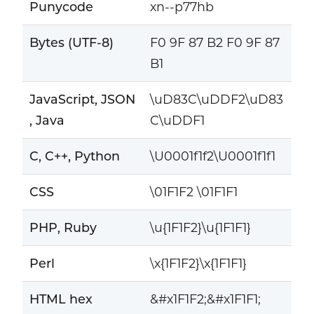
Punycode
xn--p77hb
Bytes (UTF-8)
F0 9F 87 B2 F0 9F 87
B1
JavaScript, JSON
\uD83C\uDDF2\uD83
, Java
C\uDDF1
C, C++, Python
\U0001f1f2\U0001f1f1
CSS
\01F1F2 \01F1F1
PHP, Ruby
\u{1F1F2}\u{1F1F1}
Perl
\x{1F1F2}\x{1F1F1}
HTML hex
&#x1F1F2;&#x1F1F1;