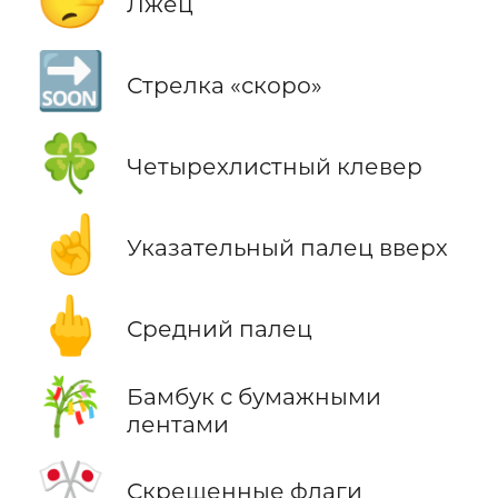
🤥
Лжец
🔜
Стрелка «скоро»
🍀
Четырехлистный клевер
☝️
Указательный палец вверх
🖕
Средний палец
🎋
Бамбук с бумажными
лентами
🎌
Скрещенные флаги