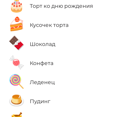
🎂
Торт ко дню рождения
🍰
Кусочек торта
🍫
Шоколад
🍬
Конфета
🍭
Леденец
🍮
Пудинг