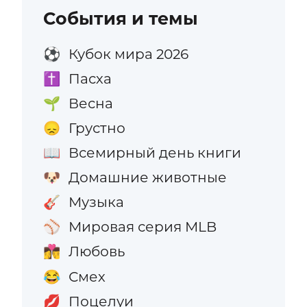
События и темы
Кубок мира 2026
⚽
Пасха
✝️
Весна
🌱
Грустно
😞
Всемирный день книги
📖
Домашние животные
🐶
Музыка
🎸
Мировая серия MLB
⚾
Любовь
👩‍❤️‍💋‍👨
Смех
😂
Поцелуи
💋