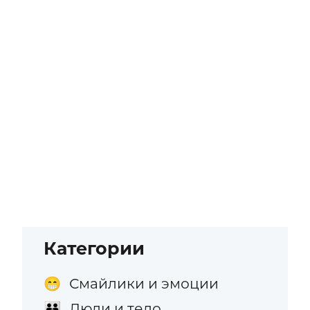
Категории
Смайлики и эмоции
😁
Люди и тело
👪