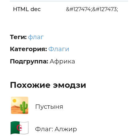
HTML dec
&#127474;&#127473;
Теги:
флаг
Категория:
Флаги
Подгруппа:
Африка
Похожие эмодзи
🏜️
Пустыня
🇩🇿
Флаг: Алжир