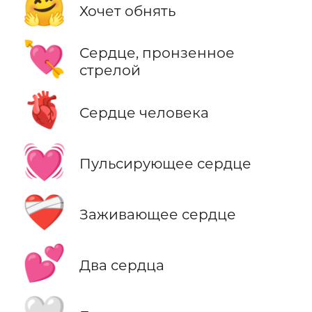
🤗
Хочет обнять
💘
Сердце, пронзенное
стрелой
🫀
Сердце человека
💓
Пульсирующее сердце
❤️‍🩹
Заживающее сердце
💕
Два сердца