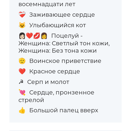
восемнадцати лет
Заживающее сердце
❤️‍🩹
Улыбающийся кот
😺
Поцелуй -
👩🏻‍❤️‍💋‍👩
Женщина: Светлый тон кожи,
Женщина: Без тона кожи
Воинское приветствие
🫡
Красное сердце
❤️
Серп и молот
☭
Сердце, пронзенное
💘
стрелой
Большой палец вверх
👍