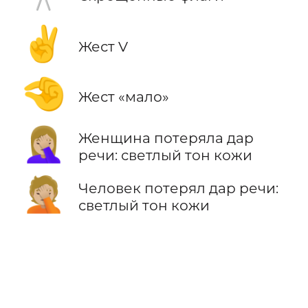
✌️
Жест V
🤏
Жест «мало»
🤦🏼‍♀️
Женщина потеряла дар
речи: светлый тон кожи
🤦🏼
Человек потерял дар речи:
светлый тон кожи