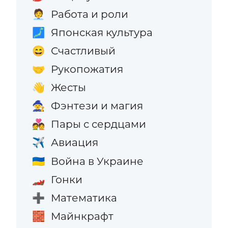
Работа и роли
🧑‍💼
Японская культура
🗾
Счастливый
😄
Рукопожатия
🤝
Жесты
👋
Фэнтези и магия
🧙
Пары с сердцами
💑
Авиация
✈️
Война в Украине
🇺🇦
Гонки
🏎️
Математика
➕
Майнкрафт
🧱