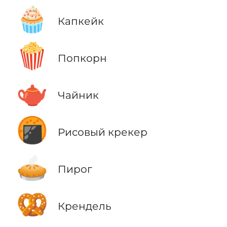
🧁
Капкейк
🍿
Попкорн
🫖
Чайник
🍘
Рисовый крекер
🥧
Пирог
🥨
Крендель