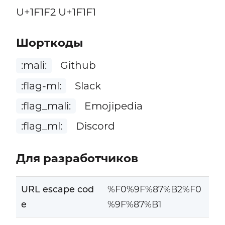
U+1F1F2 U+1F1F1
Шорткоды
:mali:
Github
:flag-ml:
Slack
:flag_mali:
Emojipedia
:flag_ml:
Discord
Для разработчиков
URL escape cod
%F0%9F%87%B2%F0
e
%9F%87%B1