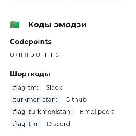
Коды эмодзи
🇹🇲
Codepoints
U+1F1F9 U+1F1F2
Шорткоды
:flag-tm:
Slack
:turkmenistan:
Github
:flag_turkmenistan:
Emojipedia
:flag_tm:
Discord