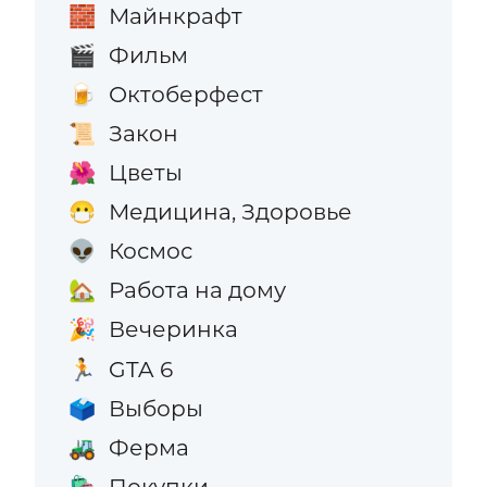
Майнкрафт
🧱
Фильм
🎬
Октоберфест
🍺
Закон
📜
Цветы
🌺
Медицина, Здоровье
😷
Космос
👽
Работа на дому
🏡
Вечеринка
🎉
GTA 6
🏃
Выборы
🗳️
Ферма
🚜
Покупки
🛍️