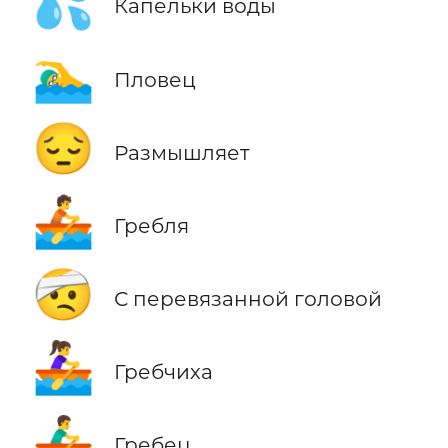
💦
Капельки воды
🏊‍♂️
Пловец
😔
Размышляет
🚣
Гребля
🤕
С перевязанной головой
🚣‍♀️
Гребчиха
🚣‍♂️
Гребец