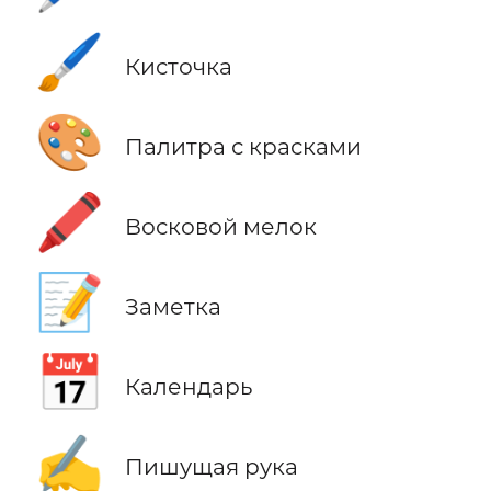
🖌️
Кисточка
🎨
Палитра с красками
🖍️
Восковой мелок
📝
Заметка
📅
Календарь
✍️
Пишущая рука