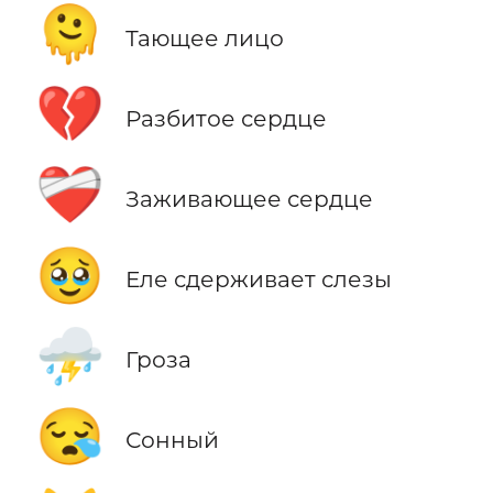
🫠
Тающее лицо
💔
Разбитое сердце
❤️‍🩹
Заживающее сердце
🥹
Еле сдерживает слезы
⛈️
Гроза
😪
Сонный