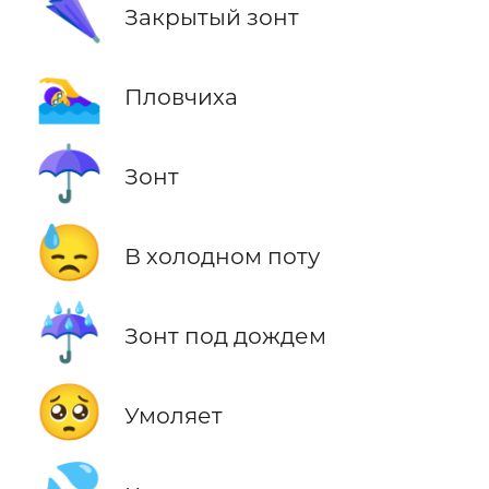
🌂
Закрытый зонт
🏊‍♀️
Пловчиха
☂️
Зонт
😓
В холодном поту
☔
Зонт под дождем
🥺
Умоляет