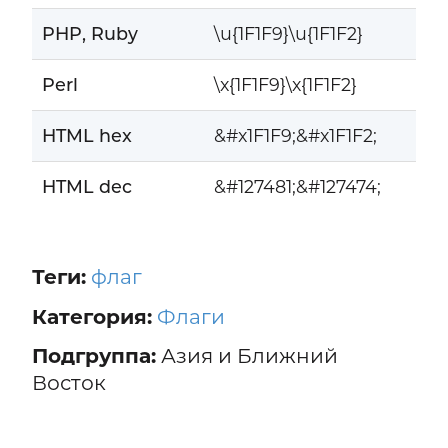
PHP, Ruby
\u{1F1F9}\u{1F1F2}
Perl
\x{1F1F9}\x{1F1F2}
HTML hex
&#x1F1F9;&#x1F1F2;
HTML dec
&#127481;&#127474;
Теги:
флаг
Категория:
Флаги
Подгруппа:
Азия и Ближний
Восток