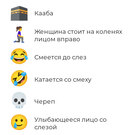
🕋
Кааба
🧎‍♀️‍➡️
Женщина стоит на коленях
лицом вправо
😂
Смеется до слез
🤣
Катается со смеху
💀
Череп
🥲
Улыбающееся лицо со
слезой