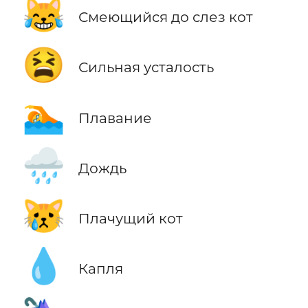
😹
Смеющийся до слез кот
😫
Сильная усталость
🏊
Плавание
🌧️
Дождь
😿
Плачущий кот
💧
Капля