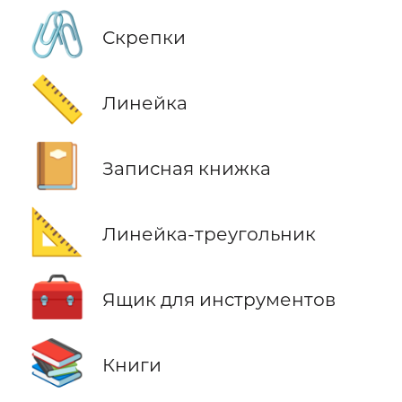
🖇️
Скрепки
📏
Линейка
📔
Записная книжка
📐
Линейка-треугольник
🧰
Ящик для инструментов
📚
Книги