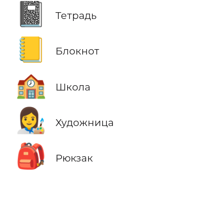
📓
Тетрадь
📒
Блокнот
🏫
Школа
👩‍🎨
Художница
🎒
Рюкзак