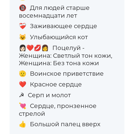
Для людей старше
🔞
восемнадцати лет
Заживающее сердце
❤️‍🩹
Улыбающийся кот
😺
Поцелуй -
👩🏻‍❤️‍💋‍👩
Женщина: Светлый тон кожи,
Женщина: Без тона кожи
Воинское приветствие
🫡
Красное сердце
❤️
Серп и молот
☭
Сердце, пронзенное
💘
стрелой
Большой палец вверх
👍