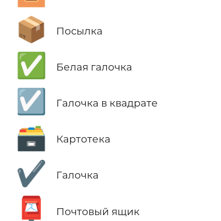
📦
Посылка
✅
Белая галочка
☑️
Галочка в квадрате
🗃️
Картотека
✔️
Галочка
📮
Почтовый ящик