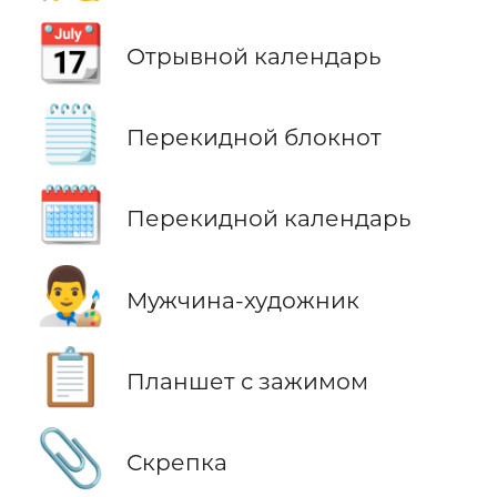
📆
Отрывной календарь
🗒️
Перекидной блокнот
🗓️
Перекидной календарь
👨‍🎨
Мужчина-художник
📋
Планшет с зажимом
📎
Скрепка