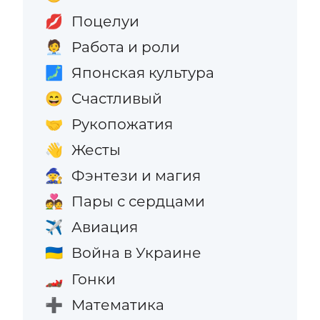
Поцелуи
💋
Работа и роли
🧑‍💼
Японская культура
🗾
Счастливый
😄
Рукопожатия
🤝
Жесты
👋
Фэнтези и магия
🧙
Пары с сердцами
💑
Авиация
✈️
Война в Украине
🇺🇦
Гонки
🏎️
Математика
➕