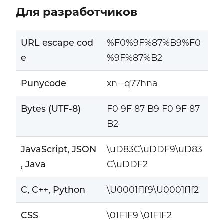
Для разработчиков
URL escape cod
%F0%9F%87%B9%F0
e
%9F%87%B2
Punycode
xn--q77hna
Bytes (UTF-8)
F0 9F 87 B9 F0 9F 87
B2
JavaScript, JSON
\uD83C\uDDF9\uD83
, Java
C\uDDF2
C, C++, Python
\U0001f1f9\U0001f1f2
CSS
\01F1F9 \01F1F2