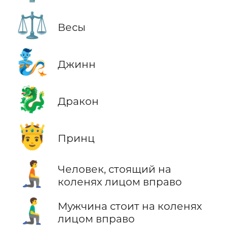
⚖️
Весы
🧞
Джинн
🐉
Дракон
🤴
Принц
🧎‍➡️
Человек, стоящий на
коленях лицом вправо
🧎‍♂️‍➡️
Мужчина стоит на коленях
лицом вправо