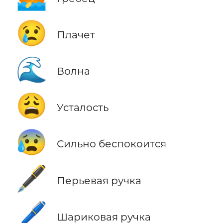
😢
Плачет
🌊
Волна
😩
Усталость
😰
Сильно беспокоится
🖋️
Перьевая ручка
🖊️
Шариковая ручка