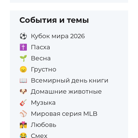
События и темы
Кубок мира 2026
⚽
Пасха
✝️
Весна
🌱
Грустно
😞
Всемирный день книги
📖
Домашние животные
🐶
Музыка
🎸
Мировая серия MLB
⚾
Любовь
👩‍❤️‍💋‍👨
Смех
😂