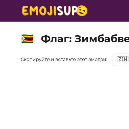
Флаг: Зимбабв
🇿🇼
🇿🇼
Скопируйте и вставьте этот эмодзи: