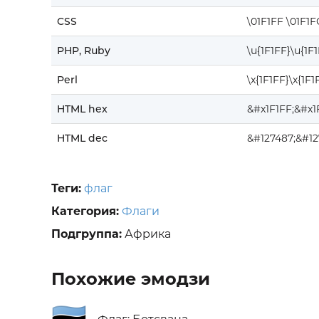
CSS
\01F1FF \01F1F
PHP, Ruby
\u{1F1FF}\u{1F
Perl
\x{1F1FF}\x{1F1
HTML hex
&#x1F1FF;&#x1
HTML dec
&#127487;&#12
Теги:
флаг
Категория:
Флаги
Подгруппа:
Африка
Похожие эмодзи
🇧🇼