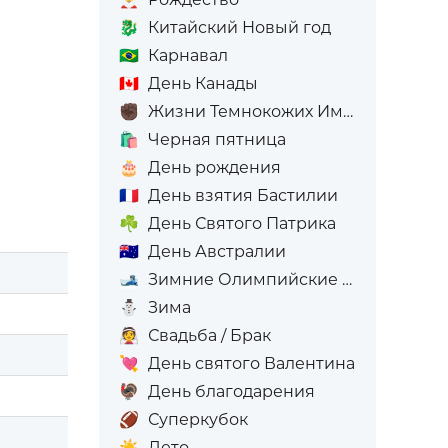
🐉
Китайский Новый год
🇧🇷
Карнавал
🇨🇦
День Канады
✊🏿
Жизни Темнокожих Имеют Значение
🛍️
Черная пятница
🎂
День рождения
🇫🇷
День взятия Бастилии
☘️
День Святого Патрика
🇦🇺
День Австралии
🎿
Зимние Олимпийские игры
⛄
Зима
👰
Свадьба / Брак
💘
День святого Валентина
🦃
День благодарения
🏈
Суперкубок
☀️
Лето