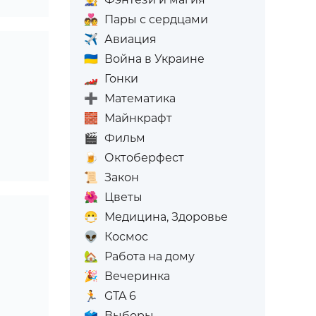
💑
Пары с сердцами
✈️
Авиация
🇺🇦
Война в Украине
🏎️
Гонки
➕
Математика
🧱
Майнкрафт
🎬
Фильм
🍺
Октоберфест
📜
Закон
🌺
Цветы
😷
Медицина, Здоровье
👽
Космос
🏡
Работа на дому
🎉
Вечеринка
🏃
GTA 6
🗳️
Выборы