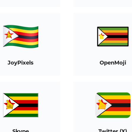
JoyPixels
OpenMoji
Skype
Twitter (X)