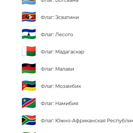
Флаг: Ботсвана
🇸🇿
Флаг: Эсватини
🇱🇸
Флаг: Лесото
🇲🇬
Флаг: Мадагаскар
🇲🇼
Флаг: Малави
🇲🇿
Флаг: Мозамбик
🇳🇦
Флаг: Намибия
🇿🇦
Флаг: Южно-Африканская Республи