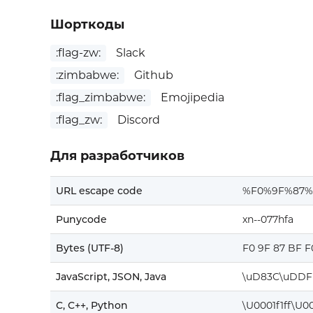
Шорткоды
:flag-zw:
Slack
:zimbabwe:
Github
:flag_zimbabwe:
Emojipedia
:flag_zw:
Discord
Для разработчиков
URL escape code
%F0%9F%87
Punycode
xn--077hfa
Bytes (UTF-8)
F0 9F 87 BF F
JavaScript, JSON, Java
\uD83C\uDDF
C, C++, Python
\U0001f1ff\U00