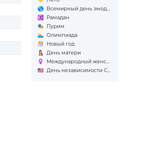
🌎
Всемирный день эмодзи
☪️
Рамадан
🎭
Пурим
🏊
Олимпиада
🎊
Новый год
🤱
День матери
♀️
Международный женский день (8-е марта)
🇺🇸
День независимости США