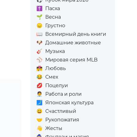
✝️
Пасха
🌱
Весна
😞
Грустно
📖
Всемирный день книги
🐶
Домашние животные
🎸
Музыка
⚾
Мировая серия MLB
👩‍❤️‍💋‍👨
Любовь
😂
Смех
💋
Поцелуи
🧑‍💼
Работа и роли
🗾
Японская культура
😄
Счастливый
🤝
Рукопожатия
👋
Жесты
🧙
Фэнтези и магия