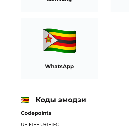
WhatsApp
Коды эмодзи
🇿🇼
Codepoints
U+1F1FF U+1F1FC