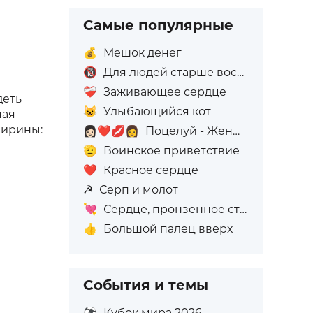
Самые популярные
💰
Мешок денег
🔞
Для людей старше восемнадцати лет
❤️‍🩹
Заживающее сердце
деть
😺
Улыбающийся кот
ная
ирины:
👩🏻‍❤️‍💋‍👩
Поцелуй - Женщина: Светлый тон кожи, Женщина: Без тона кожи
🫡
Воинское приветствие
❤️
Красное сердце
☭
Серп и молот
💘
Сердце, пронзенное стрелой
👍
Большой палец вверх
События и темы
⚽
Кубок мира 2026