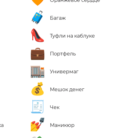
Оранжевое сердце
🧳
Багаж
👠
Туфли на каблуке
💼
Портфель
🏬
Универмаг
💰
Мешок денег
🧾
Чек
💅
ка
Маникюр