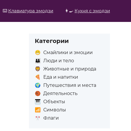
⌨️
Клавиатура эмодзи
👩‍🍳
Кухня с эмодзи
Категории
😁
Смайлики и эмоции
👪
Люди и тело
🦁
Животные и природа
🍕
Еда и напитки
🌍
Путешествия и места
🏀
Деятельность
🎹
Объекты
📶
Символы
🎌
Флаги