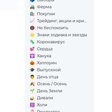
🚜
Ферма
🛍️
Покупки
📈
Трейдинг, акции и криптовалюта
📵
Не беспокоить
🌟
Знаки зодиака и звезды
🦠
Коронавирус
💕
Сердца
🕎
Ханука
🎃
Хэллоуин
🎓
Выпускной
👨
День отца
🍂
Осень / Осень
🌱
День Земли
🪔
Дивали
🕉️
Холи
🎅
Рождество