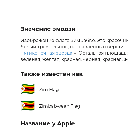
Значение эмодзи
Изображение флага Зимбабве. Это красочны
белый треугольник, направленный вершиной
пятиконечная звезда
⭐. Остальная площадь 
зеленая, желтая, красная, черная, красная, ж
Также известен как
🇿🇼
Zim Flag
🇿🇼
Zimbabwean Flag
Название у Apple