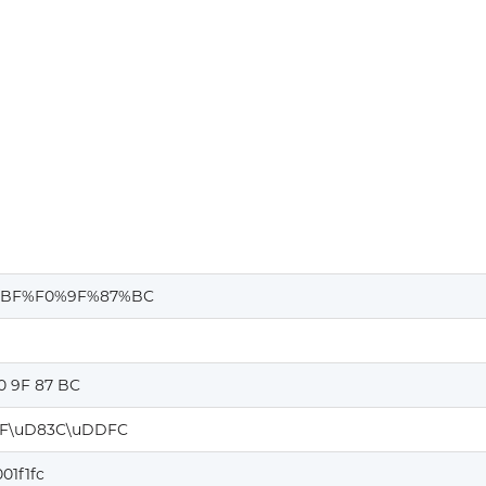
%BF%F0%9F%87%BC
0 9F 87 BC
F\uD83C\uDDFC
01f1fc