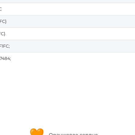
C
1FC}
FC}
F1FC;
7484;
🧡