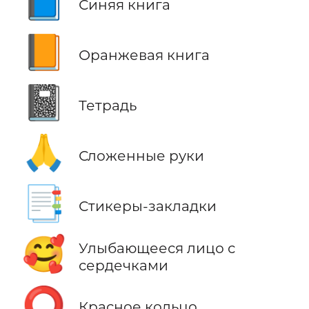
📘
Синяя книга
📙
Оранжевая книга
📓
Тетрадь
🙏
Сложенные руки
📑
Стикеры-закладки
🥰
Улыбающееся лицо с
сердечками
⭕
Красное кольцо