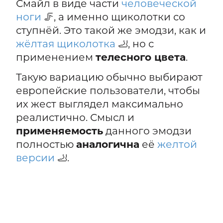
Смайл в виде части
человеческой
ноги
🦵, а именно щиколотки со
ступнёй. Это такой же эмодзи, как и
жёлтая щиколотка
🦶, но с
применением
телесного цвета
.
Такую вариацию обычно выбирают
европейские пользователи, чтобы
их жест выглядел максимально
реалистично. Смысл и
применяемость
данного эмодзи
полностью
аналогична
её
желтой
версии
🦶.