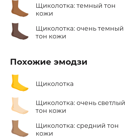
🦶🏾
Щиколотка: темный тон
кожи
🦶🏿
Щиколотка: очень темный
тон кожи
Похожие эмодзи
🦶
Щиколотка
🦶🏻
Щиколотка: очень светлый
тон кожи
🦶🏽
Щиколотка: средний тон
кожи