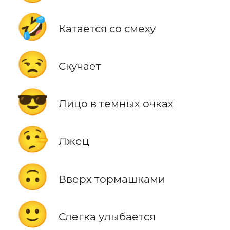
🤣
Катается со смеху
😒
Скучает
😎
Лицо в темных очках
🤥
Лжец
🙃
Вверх тормашками
🙂
Слегка улыбается