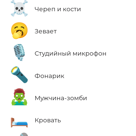
☠️
Череп и кости
🥱
Зевает
🎙️
Студийный микрофон
🔦
Фонарик
🧟‍♂️
Мужчина-зомби
🛏️
Кровать