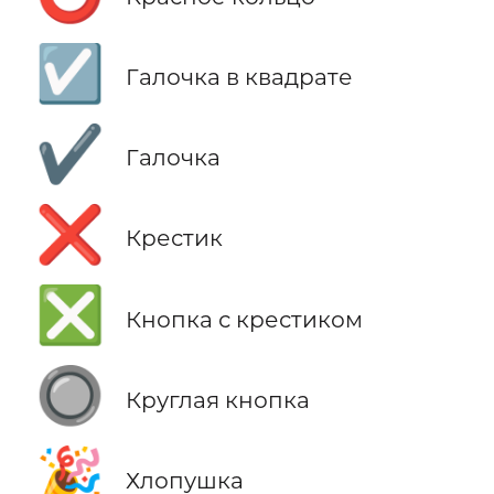
☑️
Галочка в квадрате
✔️
Галочка
❌
Крестик
❎
Кнопка с крестиком
🔘
Круглая кнопка
🎉
Хлопушка