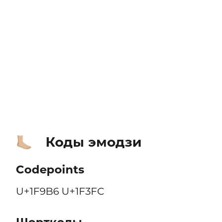
Коды эмодзи
🦶🏼
Codepoints
U+1F9B6 U+1F3FC