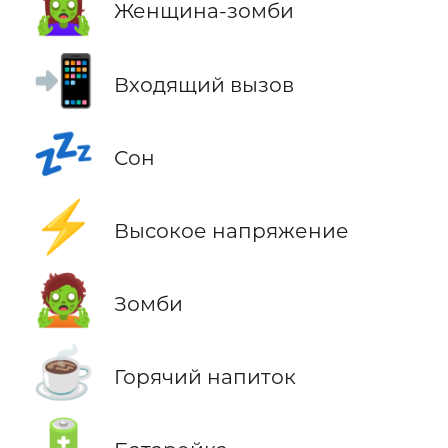
🧟‍♀️
Женщина-зомби
📲
Входящий вызов
💤
Сон
⚡
Высокое напряжение
🧟
Зомби
☕
Горячий напиток
🔋