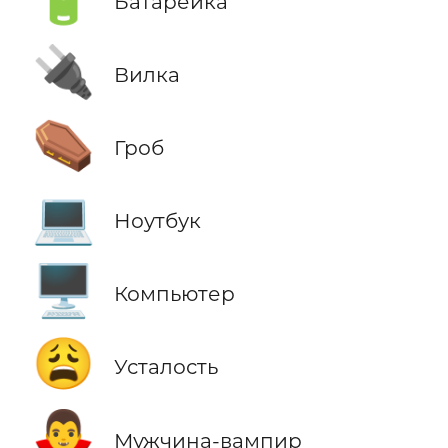
Батарейка
🔌
Вилка
⚰️
Гроб
💻
Ноутбук
🖥️
Компьютер
😩
Усталость
🧛‍♂️
Мужчина-вампир