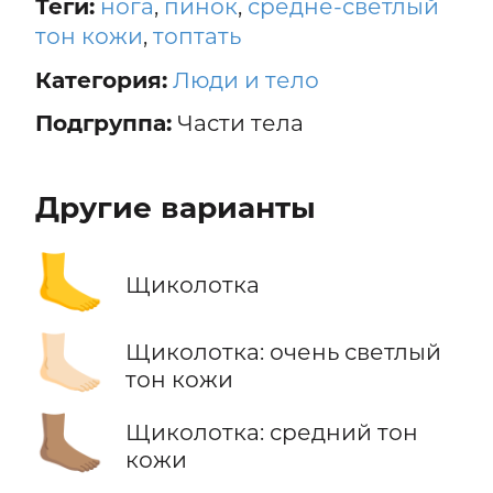
Теги:
нога
,
пинок
,
средне-светлый
тон кожи
,
топтать
Категория:
Люди и тело
Подгруппа:
Части тела
Другие варианты
🦶
Щиколотка
🦶🏻
Щиколотка: очень светлый
тон кожи
🦶🏽
Щиколотка: средний тон
кожи