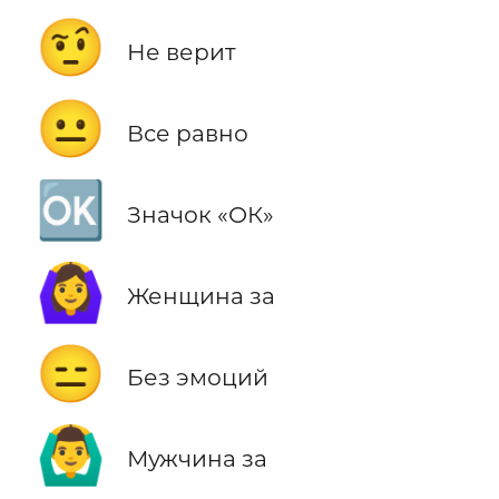
🤨
Не верит
😐
Все равно
🆗
Значок «ОК»
🙆‍♀️
Женщина за
😑
Без эмоций
🙆‍♂️
Мужчина за