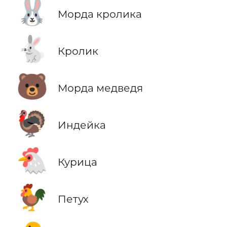
🐰
Морда кролика
🐇
Кролик
🐻
Морда медведя
🦃
Индейка
🐔
Курица
🐓
Петух