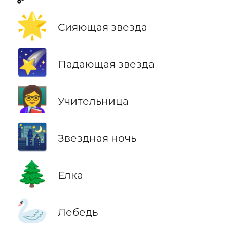
🌟
Сияющая звезда
🌠
Падающая звезда
👩‍🏫
Учительница
🌃
Звездная ночь
🌲
Елка
🦢
Лебедь