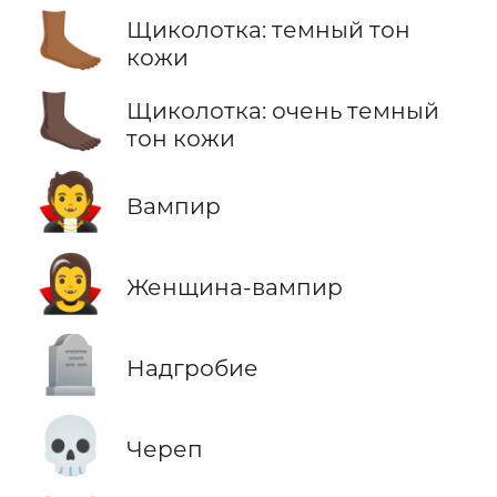
🦶🏾
Щиколотка: темный тон
кожи
🦶🏿
Щиколотка: очень темный
тон кожи
🧛
Вампир
🧛‍♀️
Женщина-вампир
🪦
Надгробие
💀
Череп