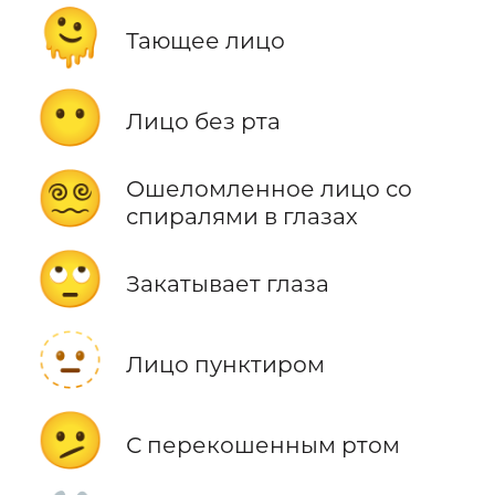
🫠
Тающее лицо
😶
Лицо без рта
😵‍💫
Ошеломленное лицо со
спиралями в глазах
🙄
Закатывает глаза
🫥
Лицо пунктиром
🫤
С перекошенным ртом