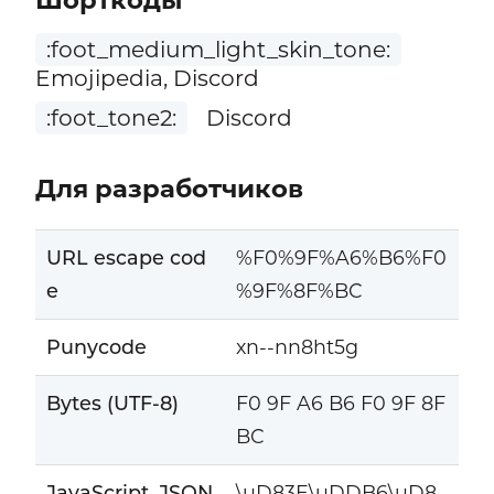
Шорткоды
:foot_medium_light_skin_tone:
Emojipedia, Discord
:foot_tone2:
Discord
Для разработчиков
URL escape cod
%F0%9F%A6%B6%F0
e
%9F%8F%BC
Punycode
xn--nn8ht5g
Bytes (UTF-8)
F0 9F A6 B6 F0 9F 8F
BC
JavaScript, JSON
\uD83E\uDDB6\uD8