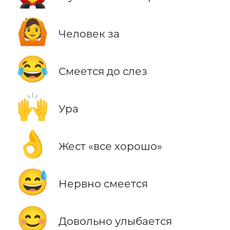
🙆
Человек за
😂
Смеется до слез
🙌
Ура
👌
Жест «все хорошо»
😅
Нервно смеется
😊
Довольно улыбается