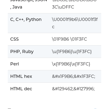
, Java
3C\uDFFC
C, C++, Python
\U0001f9b6\U0001f3f
c
CSS
\01F9B6 \01F3FC
PHP, Ruby
\u{1F9B6}\u{1F3FC}
Perl
\x{1F9B6}\x{1F3FC}
HTML hex
&#x1F9B6;&#x1F3FC;
HTML dec
&#129462;&#127996;