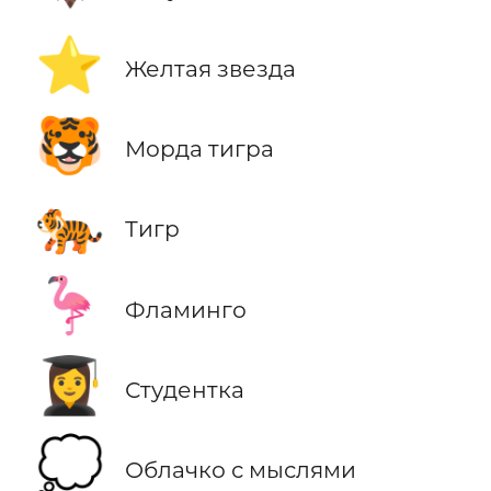
⭐
Желтая звезда
🐯
Морда тигра
🐅
Тигр
🦩
Фламинго
👩‍🎓
Студентка
💭
Облачко с мыслями