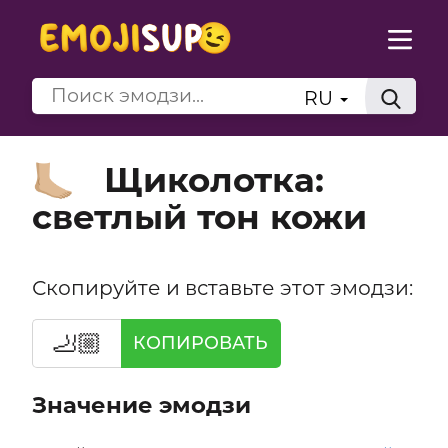
RU
Щиколотка:
🦶🏼
светлый тон кожи
Скопируйте и вставьте этот эмодзи:
🦶🏼
КОПИРОВАТЬ
Значение эмодзи