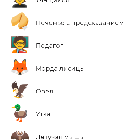
🥠
Печенье с предсказанием
🧑‍🏫
Педагог
🦊
Морда лисицы
🦅
Орел
🦆
Утка
🦇
Летучая мышь