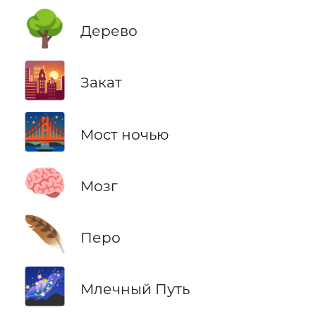
🌳
Дерево
🌇
Закат
🌉
Мост ночью
🧠
Мозг
🪶
Перо
🌌
Млечный Путь