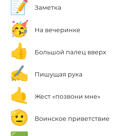
📝
Заметка
🥳
На вечеринке
👍
Большой палец вверх
✍️
Пишущая рука
🤙
Жест «позвони мне»
🫡
Воинское приветствие