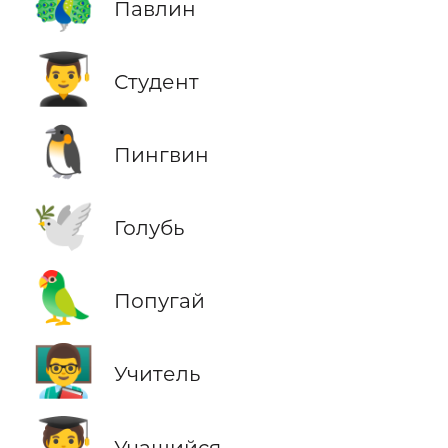
🦚
Павлин
👨‍🎓
Студент
🐧
Пингвин
🕊️
Голубь
🦜
Попугай
👨‍🏫
Учитель
🧑‍🎓
Учащийся