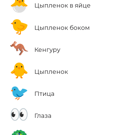
🐣
Цыпленок в яйце
🐤
Цыпленок боком
🦘
Кенгуру
🐥
Цыпленок
🐦
Птица
👀
Глаза