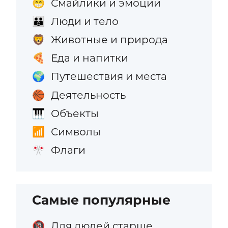
Смайлики и эмоции
😁
Люди и тело
👪
Животные и природа
🦁
Еда и напитки
🍕
Путешествия и места
🌍
Деятельность
🏀
Объекты
🎹
Символы
📶
Флаги
🎌
Самые популярные
Для людей старше
🔞