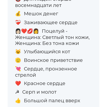
восемнадцати лет
Мешок денег
💰
Заживающее сердце
❤️‍🩹
Поцелуй -
👩🏻‍❤️‍💋‍👩
Женщина: Светлый тон кожи,
Женщина: Без тона кожи
Улыбающийся кот
😺
Воинское приветствие
🫡
Сердце, пронзенное
💘
стрелой
Красное сердце
❤️
Серп и молот
☭
Большой палец вверх
👍