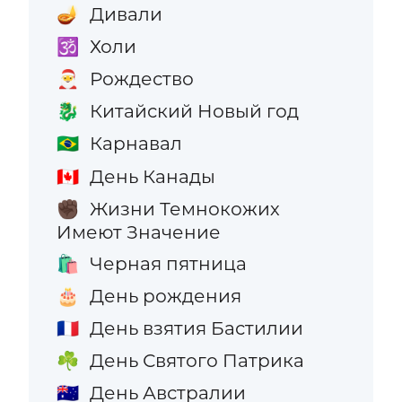
Дивали
🪔
Холи
🕉️
Рождество
🎅
Китайский Новый год
🐉
Карнавал
🇧🇷
День Канады
🇨🇦
Жизни Темнокожих
✊🏿
Имеют Значение
Черная пятница
🛍️
День рождения
🎂
День взятия Бастилии
🇫🇷
День Святого Патрика
☘️
День Австралии
🇦🇺