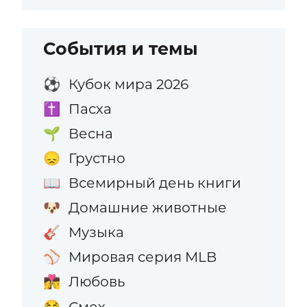
События и темы
Кубок мира 2026
⚽
Пасха
✝️
Весна
🌱
Грустно
😞
Всемирный день книги
📖
Домашние животные
🐶
Музыка
🎸
Мировая серия MLB
⚾
Любовь
👩‍❤️‍💋‍👨
Смех
😂