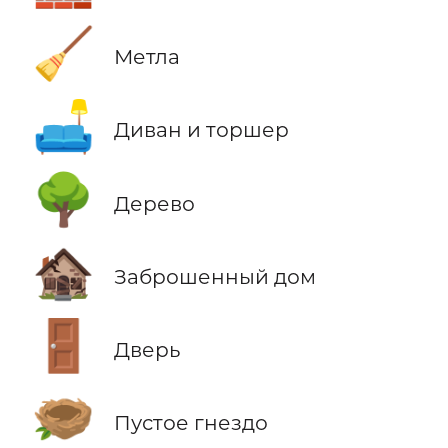
🧹
Метла
🛋️
Диван и торшер
🌳
Дерево
🏚️
Заброшенный дом
🚪
Дверь
🪹
Пустое гнездо