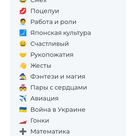
Поцелуи
💋
Работа и роли
🧑‍💼
Японская культура
🗾
Счастливый
😄
Рукопожатия
🤝
Жесты
👋
Фэнтези и магия
🧙
Пары с сердцами
💑
Авиация
✈️
Война в Украине
🇺🇦
Гонки
🏎️
Математика
➕