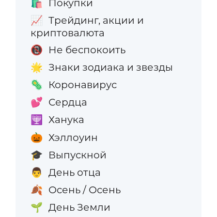
Покупки
🛍️
Трейдинг, акции и
📈
криптовалюта
Не беспокоить
📵
Знаки зодиака и звезды
🌟
Коронавирус
🦠
Сердца
💕
Ханука
🕎
Хэллоуин
🎃
Выпускной
🎓
День отца
👨
Осень / Осень
🍂
День Земли
🌱