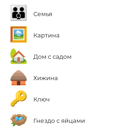
👪
Семья
🖼️
Картина
🏡
Дом с садом
🛖
Хижина
🔑
Ключ
🪺
Гнездо с яйцами