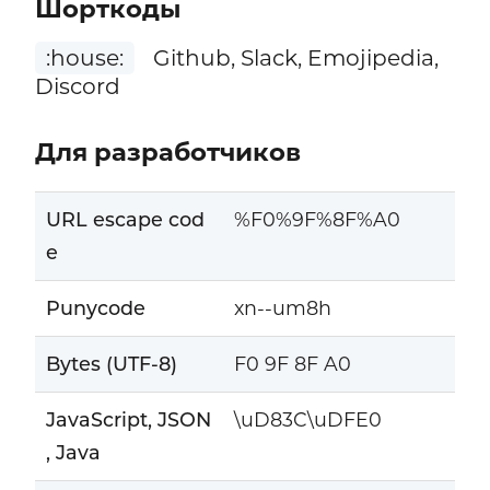
Шорткоды
:house:
Github, Slack, Emojipedia,
Discord
Для разработчиков
URL escape cod
%F0%9F%8F%A0
e
Punycode
xn--um8h
Bytes (UTF-8)
F0 9F 8F A0
JavaScript, JSON
\uD83C\uDFE0
, Java