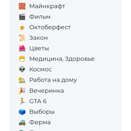
Майнкрафт
🧱
Фильм
🎬
Октоберфест
🍺
Закон
📜
Цветы
🌺
Медицина, Здоровье
😷
Космос
👽
Работа на дому
🏡
Вечеринка
🎉
GTA 6
🏃
Выборы
🗳️
Ферма
🚜