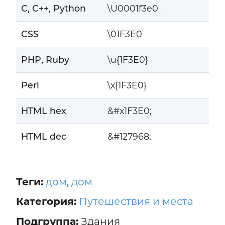
C, C++, Python
\U0001f3e0
CSS
\01F3E0
PHP, Ruby
\u{1F3E0}
Perl
\x{1F3E0}
HTML hex
&#x1F3E0;
HTML dec
&#127968;
Теги:
дом
,
дом
Категория:
Путешествия и места
Подгруппа:
Здания