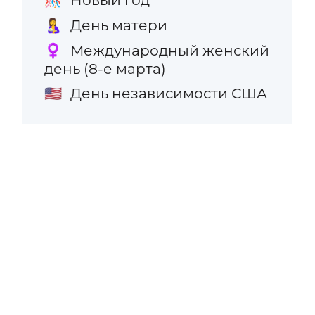
🎊
День матери
🤱
Международный женский
♀️
день (8-е марта)
День независимости США
🇺🇸