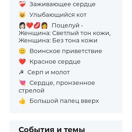
Заживающее сердце
❤️‍🩹
Улыбающийся кот
😺
Поцелуй -
👩🏻‍❤️‍💋‍👩
Женщина: Светлый тон кожи,
Женщина: Без тона кожи
Воинское приветствие
🫡
Красное сердце
❤️
Серп и молот
☭
Сердце, пронзенное
💘
стрелой
Большой палец вверх
👍
События и темы