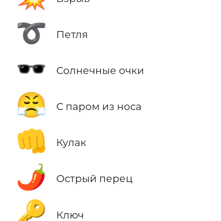
➰
Петля
🕶️
Солнечные очки
😤
С паром из носа
👊
Кулак
🌶️
Острый перец
🔑
Ключ