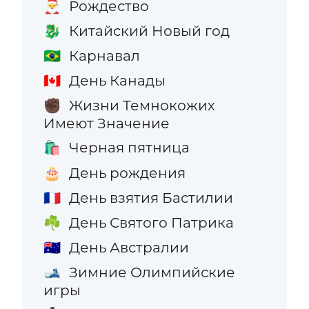
Рождество
🎅
Китайский Новый год
🐉
Карнавал
🇧🇷
День Канады
🇨🇦
Жизни Темнокожих
✊🏿
Имеют Значение
Черная пятница
🛍️
День рождения
🎂
День взятия Бастилии
🇫🇷
День Святого Патрика
☘️
День Австралии
🇦🇺
Зимние Олимпийские
🎿
игры