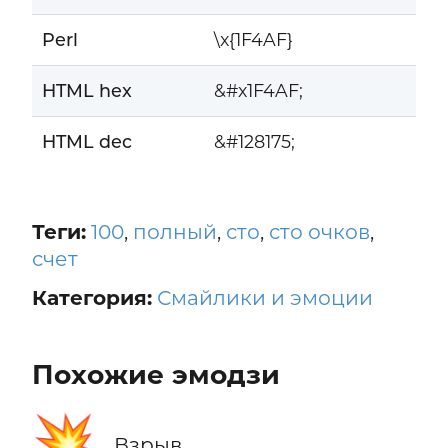
Perl
\x{1F4AF}
HTML hex
&#x1F4AF;
HTML dec
&#128175;
Теги:
100
,
полный
,
сто
,
сто очков
,
счет
Категория:
Смайлики и эмоции
Похожие эмодзи
💥
Взрыв