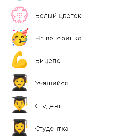
💮
Белый цветок
🥳
На вечеринке
💪
Бицепс
🧑‍🎓
Учащийся
👨‍🎓
Студент
👩‍🎓
Студентка