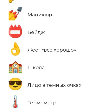
💅
Маникюр
📛
Бейдж
👌
Жест «все хорошо»
🏫
Школа
😎
Лицо в темных очках
🌡️
Термометр