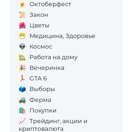
Октоберфест
🍺
Закон
📜
Цветы
🌺
Медицина, Здоровье
😷
Космос
👽
Работа на дому
🏡
Вечеринка
🎉
GTA 6
🏃
Выборы
🗳️
Ферма
🚜
Покупки
🛍️
Трейдинг, акции и
📈
криптовалюта