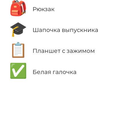
🎒
Рюкзак
🎓
Шапочка выпускника
📋
Планшет с зажимом
✅
Белая галочка