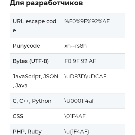
Для разработчиков
URL escape cod
%F0%9F%92%AF
e
Punycode
xn--rs8h
Bytes (UTF-8)
F0 9F 92 AF
JavaScript, JSON
\uD83D\uDCAF
, Java
C, C++, Python
\U0001f4af
CSS
\01F4AF
PHP, Ruby
\u{1F4AF}