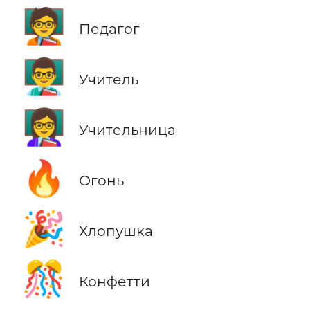
🧑‍🏫
Педагог
👨‍🏫
Учитель
👩‍🏫
Учительница
🔥
Огонь
🎉
Хлопушка
🎊
Конфетти