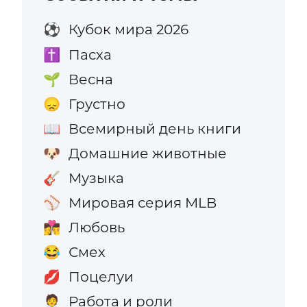
Кубок мира 2026
⚽
Пасха
✝️
Весна
🌱
Грустно
😞
Всемирный день книги
📖
Домашние животные
🐶
Музыка
🎸
Мировая серия MLB
⚾
Любовь
👩‍❤️‍💋‍👨
Смех
😂
Поцелуи
💋
Работа и роли
🧑‍💼