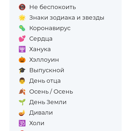
Не беспокоить
📵
Знаки зодиака и звезды
🌟
Коронавирус
🦠
Сердца
💕
Ханука
🕎
Хэллоуин
🎃
Выпускной
🎓
День отца
👨
Осень / Осень
🍂
День Земли
🌱
Дивали
🪔
Холи
🕉️