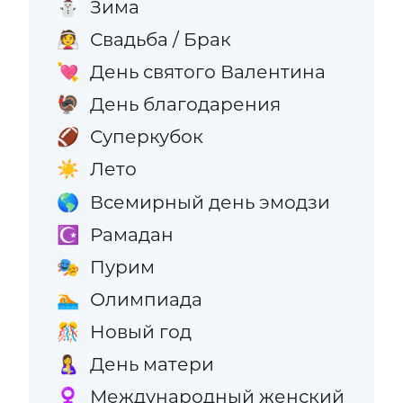
Зима
⛄
Свадьба / Брак
👰
День святого Валентина
💘
День благодарения
🦃
Суперкубок
🏈
Лето
☀️
Всемирный день эмодзи
🌎
Рамадан
☪️
Пурим
🎭
Олимпиада
🏊
Новый год
🎊
День матери
🤱
Международный женский
♀️