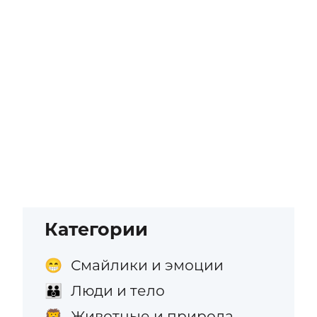
Категории
Смайлики и эмоции
😁
Люди и тело
👪
Животные и природа
🦁