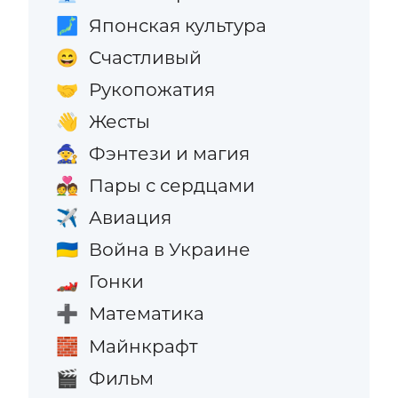
Японская культура
🗾
Счастливый
😄
Рукопожатия
🤝
Жесты
👋
Фэнтези и магия
🧙
Пары с сердцами
💑
Авиация
✈️
Война в Украине
🇺🇦
Гонки
🏎️
Математика
➕
Майнкрафт
🧱
Фильм
🎬