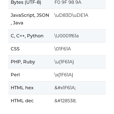
Bytes (UTF-8)
F0 9F 98 9A
JavaScript, JSON
\uD83D\uDE1A
, Java
C, C++, Python
\U0001f61a
CSS
\01F61A
PHP, Ruby
\u{1F61A}
Perl
\x{1F61A}
HTML hex
&#x1F61A;
HTML dec
&#128538;