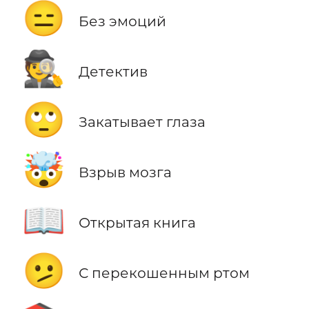
😑
Без эмоций
🕵️
Детектив
🙄
Закатывает глаза
🤯
Взрыв мозга
📖
Открытая книга
🫤
С перекошенным ртом