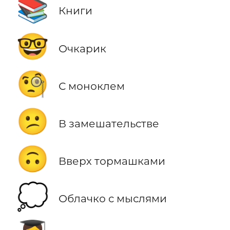
📚
Книги
🤓
Очкарик
🧐
С моноклем
😕
В замешательстве
🙃
Вверх тормашками
💭
Облачко с мыслями