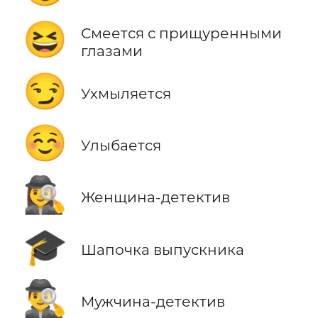
😆
Смеется с прищуренными
глазами
😏
Ухмыляется
☺️
Улыбается
🕵️‍♀️
Женщина-детектив
🎓
Шапочка выпускника
🕵️‍♂️
Мужчина-детектив