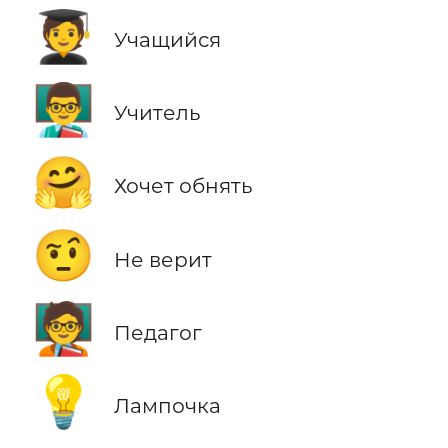
🧑‍🎓
Учащийся
👨‍🏫
Учитель
🤗
Хочет обнять
🤨
Не верит
🧑‍🏫
Педагог
💡
Лампочка