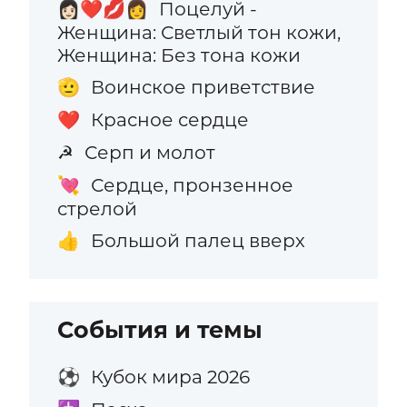
Поцелуй -
👩🏻‍❤️‍💋‍👩
Женщина: Светлый тон кожи,
Женщина: Без тона кожи
Воинское приветствие
🫡
Красное сердце
❤️
Серп и молот
☭
Сердце, пронзенное
💘
стрелой
Большой палец вверх
👍
События и темы
Кубок мира 2026
⚽