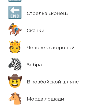
🔚
Стрелка «конец»
🏇
Скачки
🫅
Человек с короной
🦓
Зебра
🤠
В ковбойской шляпе
🐴
Морда лошади