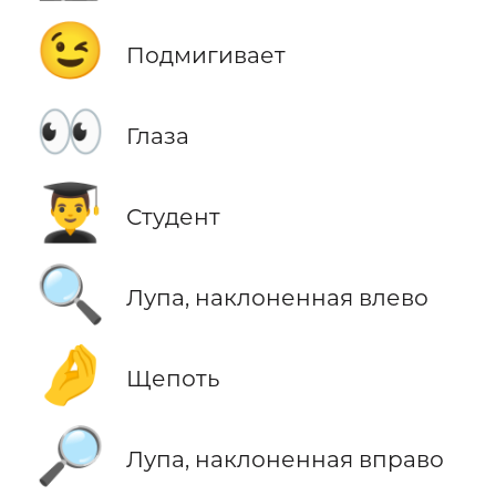
😉
Подмигивает
👀
Глаза
👨‍🎓
Студент
🔍
Лупа, наклоненная влево
🤌
Щепоть
🔎
Лупа, наклоненная вправо