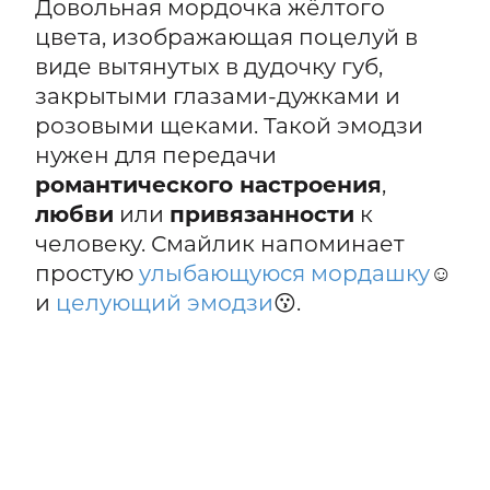
Довольная мордочка жёлтого
цвета, изображающая поцелуй в
виде вытянутых в дудочку губ,
закрытыми глазами-дужками и
розовыми щеками. Такой эмодзи
нужен для передачи
романтического настроения
,
любви
или
привязанности
к
человеку. Смайлик напоминает
простую
улыбающуюся мордашку
☺️
и
целующий эмодзи
😗.