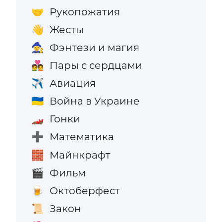
Рукопожатия
🤝
Жесты
👋
Фэнтези и магия
🧙
Пары с сердцами
💑
Авиация
✈️
Война в Украине
🇺🇦
Гонки
🏎️
Математика
➕
Майнкрафт
🧱
Фильм
🎬
Октоберфест
🍺
Закон
📜