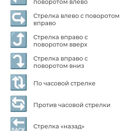
поворотом влево
↪️
Стрелка влево с поворотом
вправо
⤴️
Стрелка вправо с
поворотом вверх
⤵️
Стрелка вправо с
поворотом вниз
🔃
По часовой стрелке
🔄
Против часовой стрелки
🔙
Стрелка «назад»