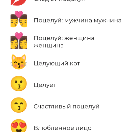
👨‍❤️‍💋‍👨
Поцелуй: мужчина мужчина
👩‍❤️‍💋‍👩
Поцелуй: женщина
женщина
😽
Целующий кот
😗
Целует
😙
Счастливый поцелуй
😍
Влюбленное лицо