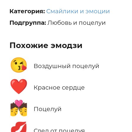
Категория:
Смайлики и эмоции
Подгруппа:
Любовь и поцелуи
Похожие эмодзи
😘
Воздушный поцелуй
❤️
Красное сердце
💏
Поцелуй
💋
След от поцелуя