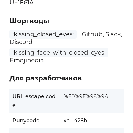
U+1F61A
Шорткоды
:kissing_closed_eyes:
Github, Slack,
Discord
:kissing_face_with_closed_eyes:
Emojipedia
Для разработчиков
URL escape cod
%F0%9F%98%9A
e
Punycode
xn--428h