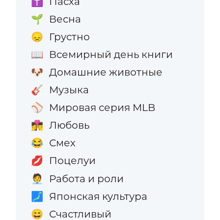
Пасха
✝️
Весна
🌱
Грустно
😞
Всемирный день книги
📖
Домашние животные
🐶
Музыка
🎸
Мировая серия MLB
⚾
Любовь
👩‍❤️‍💋‍👨
Смех
😂
Поцелуи
💋
Работа и роли
🧑‍💼
Японская культура
🗾
Счастливый
😄