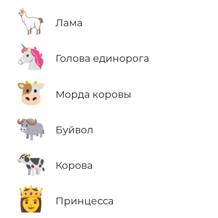
🦙
Лама
🦄
Голова единорога
🐮
Морда коровы
🐃
Буйвол
🐄
Корова
👸
Принцесса