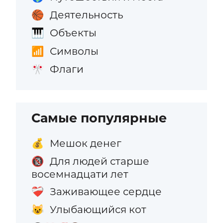
Деятельность
🏀
Объекты
🎹
Символы
📶
Флаги
🎌
Самые популярные
Мешок денег
💰
Для людей старше
🔞
восемнадцати лет
Заживающее сердце
❤️‍🩹
Улыбающийся кот
😺