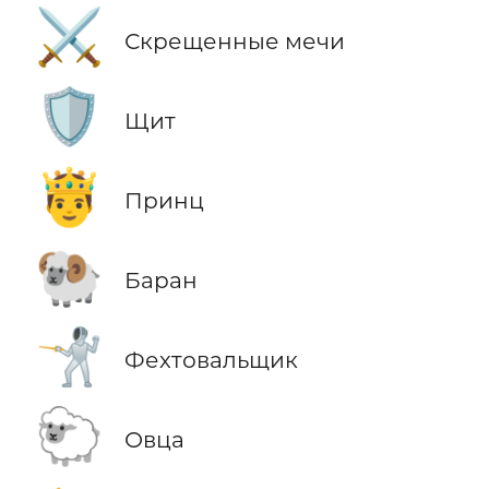
⚔️
Скрещенные мечи
🛡️
Щит
🤴
Принц
🐏
Баран
🤺
Фехтовальщик
🐑
Овца