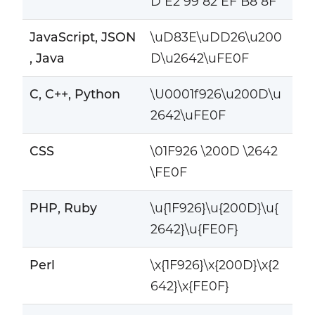
D E2 99 82 EF B8 8F
JavaScript, JSON
\uD83E\uDD26\u200
, Java
D\u2642\uFE0F
C, C++, Python
\U0001f926\u200D\u
2642\uFE0F
CSS
\01F926 \200D \2642
\FE0F
PHP, Ruby
\u{1F926}\u{200D}\u{
2642}\u{FE0F}
Perl
\x{1F926}\x{200D}\x{2
642}\x{FE0F}