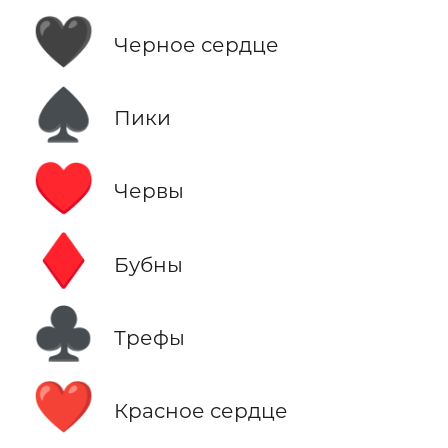
🖤
Черное сердце
♠️
Пики
♥️
Червы
♦️
Бубны
♣️
Трефы
❤️
Красное сердце