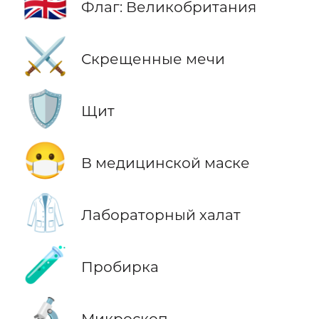
🇬🇧
Флаг: Великобритания
⚔️
Скрещенные мечи
🛡️
Щит
😷
В медицинской маске
🥼
Лабораторный халат
🧪
Пробирка
🔬
Микроскоп