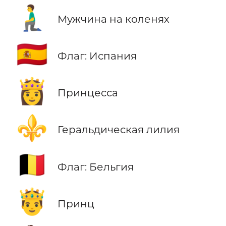
🧎‍♂️
Мужчина на коленях
🇪🇸
Флаг: Испания
👸
Принцесса
⚜️
Геральдическая лилия
🇧🇪
Флаг: Бельгия
🤴
Принц