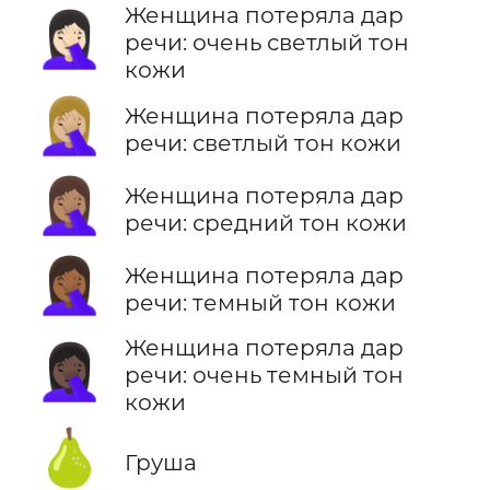
Женщина потеряла дар
🤦🏻‍♀️
речи: очень светлый тон
кожи
🤦🏼‍♀️
Женщина потеряла дар
речи: светлый тон кожи
🤦🏽‍♀️
Женщина потеряла дар
речи: средний тон кожи
🤦🏾‍♀️
Женщина потеряла дар
речи: темный тон кожи
Женщина потеряла дар
🤦🏿‍♀️
речи: очень темный тон
кожи
🍐
Груша