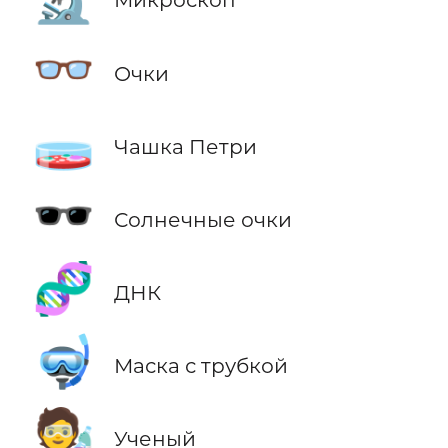
👓
Очки
🧫
Чашка Петри
🕶️
Солнечные очки
🧬
ДНК
🤿
Маска с трубкой
🧑‍🔬
Ученый