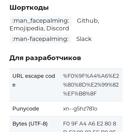
Шорткоды
:man_facepalming:
Github,
Emojipedia, Discord
:man-facepalming:
Slack
Для разработчиков
URL escape cod
%F0%9F%A4%A6%E2
e
%80%8D%E2%99%82
%EF%B8%8F
Punycode
xn--g5hz781o
Bytes (UTF-8)
F0 9F A4 A6 E2 80 8