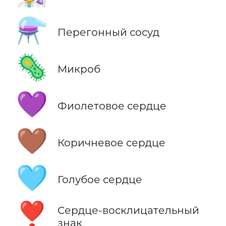
⚗️
Перегонный сосуд
🦠
Микроб
💜
Фиолетовое сердце
🤎
Коричневое сердце
🩵
Голубое сердце
❣️
Сердце-восклицательный
знак