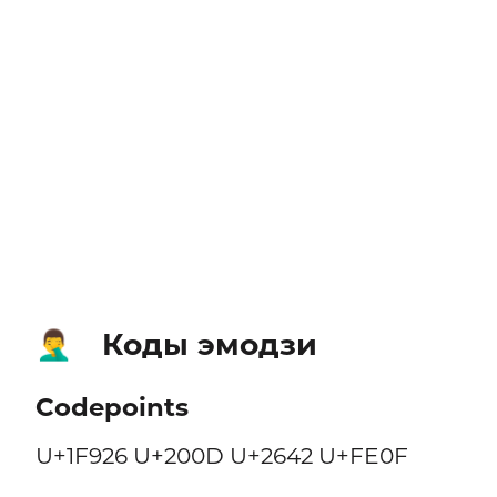
Коды эмодзи
🤦‍♂️
Codepoints
U+1F926 U+200D U+2642 U+FE0F