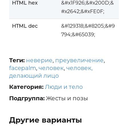
HTML hex
&#x1F926;&#x200D;&
#x2642;&#xFE0F;
HTML dec
&#129318;&#8205;&#9
794;&#65039;
Теги:
неверие
,
преувеличение
,
facepalm
,
человек
,
человек,
делающий лицо
Категория:
Люди и тело
Подгруппа:
Жесты и позы
Другие варианты