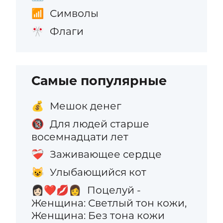
Символы
📶
Флаги
🎌
Самые популярные
Мешок денег
💰
Для людей старше
🔞
восемнадцати лет
Заживающее сердце
❤️‍🩹
Улыбающийся кот
😺
Поцелуй -
👩🏻‍❤️‍💋‍👩
Женщина: Светлый тон кожи,
Женщина: Без тона кожи