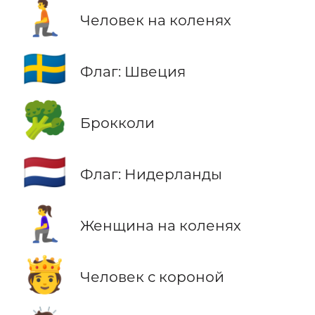
🧎
Человек на коленях
🇸🇪
Флаг: Швеция
🥦
Брокколи
🇳🇱
Флаг: Нидерланды
🧎‍♀️
Женщина на коленях
🫅
Человек с короной