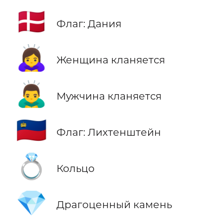
🇩🇰
Флаг: Дания
🙇‍♀️
Женщина кланяется
🙇‍♂️
Мужчина кланяется
🇱🇮
Флаг: Лихтенштейн
💍
Кольцо
💎
Драгоценный камень