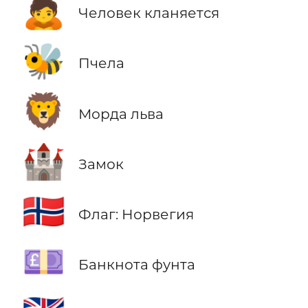
🙇
Человек кланяется
🐝
Пчела
🦁
Морда льва
🏰
Замок
🇳🇴
Флаг: Норвегия
💷
Банкнота фунта