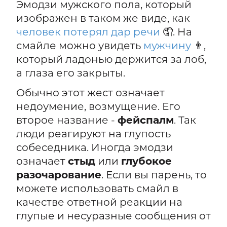
Эмодзи мужского пола, который
изображен в таком же виде, как
человек потерял дар речи
🤦. На
смайле можно увидеть
мужчину
👨,
который ладонью держится за лоб,
а глаза его закрыты.
Обычно этот жест означает
недоумение, возмущение. Его
второе название -
фейспалм
. Так
люди реагируют на глупость
собеседника. Иногда эмодзи
означает
стыд
или
глубокое
разочарование
. Если вы парень, то
можете использовать смайл в
качестве ответной реакции на
глупые и несуразные сообщения от