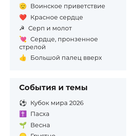
Воинское приветствие
🫡
Красное сердце
❤️
Серп и молот
☭
Сердце, пронзенное
💘
стрелой
Большой палец вверх
👍
События и темы
Кубок мира 2026
⚽
Пасха
✝️
Весна
🌱
Грустно
😞