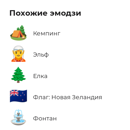
Похожие эмодзи
🏕️
Кемпинг
🧝
Эльф
🌲
Елка
🇳🇿
Флаг: Новая Зеландия
⛲
Фонтан