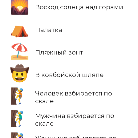
🌄
Восход солнца над горами
⛺
Палатка
⛱️
Пляжный зонт
🤠
В ковбойской шляпе
🧗
Человек взбирается по
скале
🧗‍♂️
Мужчина взбирается по
скале