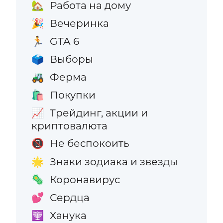
Работа на дому
🏡
Вечеринка
🎉
GTA 6
🏃
Выборы
🗳️
Ферма
🚜
Покупки
🛍️
Трейдинг, акции и
📈
криптовалюта
Не беспокоить
📵
Знаки зодиака и звезды
🌟
Коронавирус
🦠
Сердца
💕
Ханука
🕎