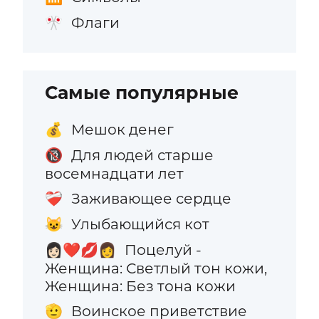
Флаги
🎌
Самые популярные
Мешок денег
💰
Для людей старше
🔞
восемнадцати лет
Заживающее сердце
❤️‍🩹
Улыбающийся кот
😺
Поцелуй -
👩🏻‍❤️‍💋‍👩
Женщина: Светлый тон кожи,
Женщина: Без тона кожи
Воинское приветствие
🫡