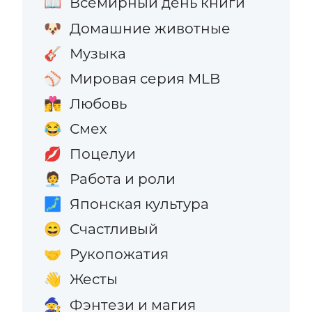
Всемирный день книги
📖
Домашние животные
🐶
Музыка
🎸
Мировая серия MLB
⚾
Любовь
👩‍❤️‍💋‍👨
Смех
😂
Поцелуи
💋
Работа и роли
🧑‍💼
Японская культура
🗾
Счастливый
😄
Рукопожатия
🤝
Жесты
👋
Фэнтези и магия
🧙