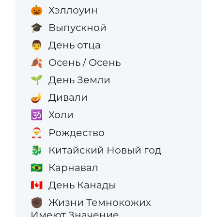
Хэллоуин
🎃
Выпускной
🎓
День отца
👨
Осень / Осень
🍂
День Земли
🌱
Дивали
🪔
Холи
🕉️
Рождество
🎅
Китайский Новый год
🐉
Карнавал
🇧🇷
День Канады
🇨🇦
Жизни Темнокожих
✊🏿
Имеют Значение