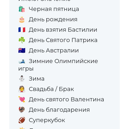
Черная пятница
🛍️
День рождения
🎂
День взятия Бастилии
🇫🇷
День Святого Патрика
☘️
День Австралии
🇦🇺
Зимние Олимпийские
🎿
игры
Зима
⛄
Свадьба / Брак
👰
День святого Валентина
💘
День благодарения
🦃
Суперкубок
🏈