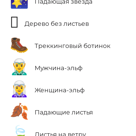
🌠
Падающая звезда
🪾
Дерево без листьев
🥾
Треккинговый ботинок
🧝‍♂️
Мужчина-эльф
🧝‍♀️
Женщина-эльф
🍂
Падающие листья
🍃
Листья на ветру