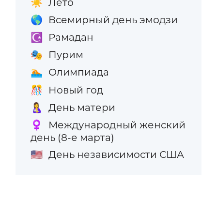
Лето
☀️
Всемирный день эмодзи
🌎
Рамадан
☪️
Пурим
🎭
Олимпиада
🏊
Новый год
🎊
День матери
🤱
Международный женский
♀️
день (8-е марта)
День независимости США
🇺🇸