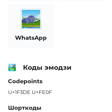
WhatsApp
Коды эмодзи
🏞️
Codepoints
U+1F3DE U+FE0F
Шорткоды