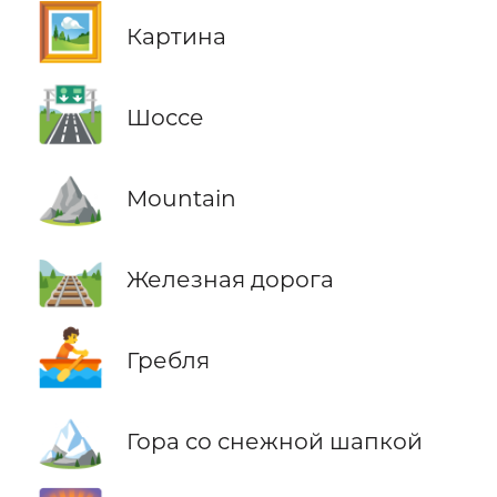
🖼️
Картина
🛣️
Шоссе
⛰️
Mountain
🛤️
Железная дорога
🚣
Гребля
🏔️
Гора со снежной шапкой