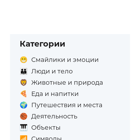
Категории
Смайлики и эмоции
😁
Люди и тело
👪
Животные и природа
🦁
Еда и напитки
🍕
Путешествия и места
🌍
Деятельность
🏀
Объекты
🎹
Символы
📶