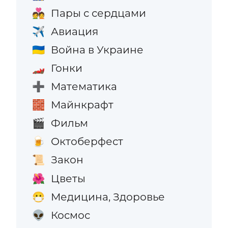
Пары с сердцами
💑
Авиация
✈️
Война в Украине
🇺🇦
Гонки
🏎️
Математика
➕
Майнкрафт
🧱
Фильм
🎬
Октоберфест
🍺
Закон
📜
Цветы
🌺
Медицина, Здоровье
😷
Космос
👽