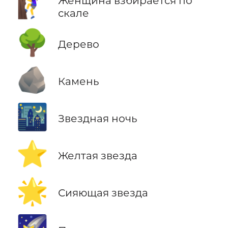
🧗‍♀️
Женщина взбирается по
скале
🌳
Дерево
🪨
Камень
🌃
Звездная ночь
⭐
Желтая звезда
🌟
Сияющая звезда