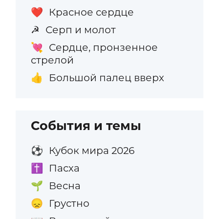
Красное сердце
❤️
Серп и молот
☭
Сердце, пронзенное
💘
стрелой
Большой палец вверх
👍
События и темы
Кубок мира 2026
⚽
Пасха
✝️
Весна
🌱
Грустно
😞