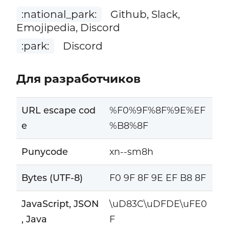
:national_park:
Github, Slack,
Emojipedia, Discord
:park:
Discord
Для разработчиков
URL escape cod
%F0%9F%8F%9E%EF
e
%B8%8F
Punycode
xn--sm8h
Bytes (UTF-8)
F0 9F 8F 9E EF B8 8F
JavaScript, JSON
\uD83C\uDFDE\uFE0
, Java
F