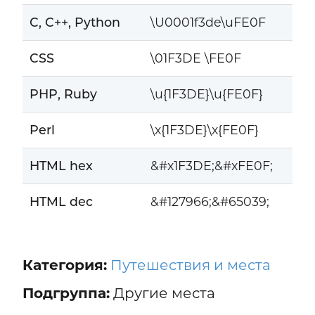
C, C++, Python
\U0001f3de\uFE0F
CSS
\01F3DE \FE0F
PHP, Ruby
\u{1F3DE}\u{FE0F}
Perl
\x{1F3DE}\x{FE0F}
HTML hex
&#x1F3DE;&#xFE0F;
HTML dec
&#127966;&#65039;
Категория:
Путешествия и места
Подгруппа:
Другие места