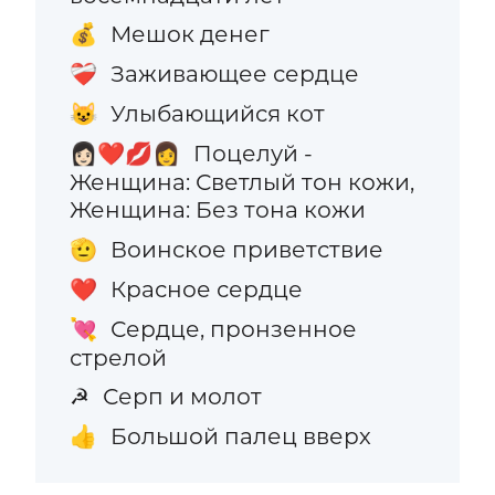
Мешок денег
💰
Заживающее сердце
❤️‍🩹
Улыбающийся кот
😺
Поцелуй -
👩🏻‍❤️‍💋‍👩
Женщина: Светлый тон кожи,
Женщина: Без тона кожи
Воинское приветствие
🫡
Красное сердце
❤️
Сердце, пронзенное
💘
стрелой
Серп и молот
☭
Большой палец вверх
👍