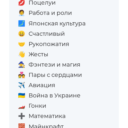
Поцелуи
💋
Работа и роли
🧑‍💼
Японская культура
🗾
Счастливый
😄
Рукопожатия
🤝
Жесты
👋
Фэнтези и магия
🧙
Пары с сердцами
💑
Авиация
✈️
Война в Украине
🇺🇦
Гонки
🏎️
Математика
➕
Майнкрафт
🧱