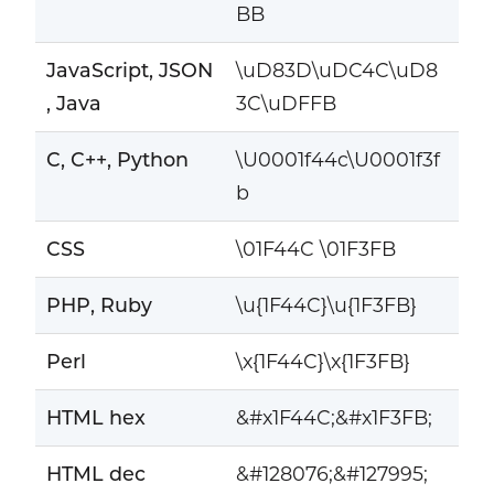
BB
JavaScript, JSON
\uD83D\uDC4C\uD8
, Java
3C\uDFFB
C, C++, Python
\U0001f44c\U0001f3f
b
CSS
\01F44C \01F3FB
PHP, Ruby
\u{1F44C}\u{1F3FB}
Perl
\x{1F44C}\x{1F3FB}
HTML hex
&#x1F44C;&#x1F3FB;
HTML dec
&#128076;&#127995;