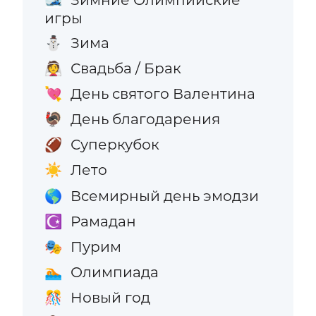
игры
Зима
⛄
Свадьба / Брак
👰
День святого Валентина
💘
День благодарения
🦃
Суперкубок
🏈
Лето
☀️
Всемирный день эмодзи
🌎
Рамадан
☪️
Пурим
🎭
Олимпиада
🏊
Новый год
🎊