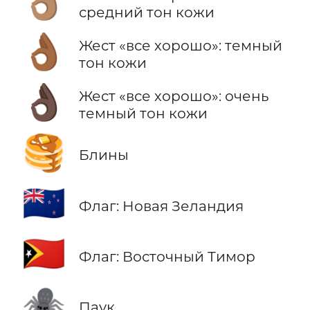
👌🏽
средний тон кожи
👌🏾
Жест «все хорошо»: темный
тон кожи
👌🏿
Жест «все хорошо»: очень
темный тон кожи
🥞
Блины
🇳🇿
Флаг: Новая Зеландия
🇹🇱
Флаг: Восточный Тимор
🕷️
Паук