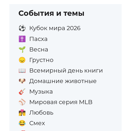
События и темы
Кубок мира 2026
⚽
Пасха
✝️
Весна
🌱
Грустно
😞
Всемирный день книги
📖
Домашние животные
🐶
Музыка
🎸
Мировая серия MLB
⚾
Любовь
👩‍❤️‍💋‍👨
Смех
😂