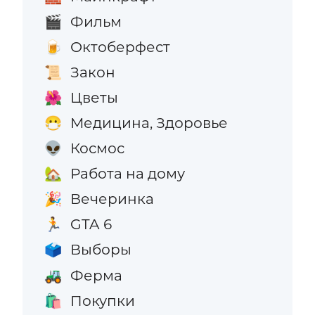
Фильм
🎬
Октоберфест
🍺
Закон
📜
Цветы
🌺
Медицина, Здоровье
😷
Космос
👽
Работа на дому
🏡
Вечеринка
🎉
GTA 6
🏃
Выборы
🗳️
Ферма
🚜
Покупки
🛍️