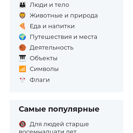
Люди и тело
👪
Животные и природа
🦁
Еда и напитки
🍕
Путешествия и места
🌍
Деятельность
🏀
Объекты
🎹
Символы
📶
Флаги
🎌
Самые популярные
Для людей старше
🔞
восемнадцати лет