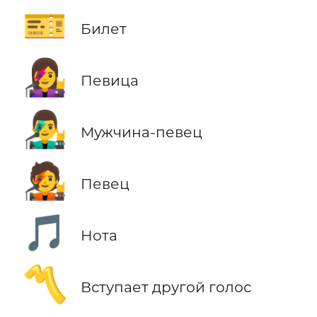
🎫
Билет
👩‍🎤
Певица
👨‍🎤
Мужчина-певец
🧑‍🎤
Певец
🎵
Нота
〽️
Вступает другой голос