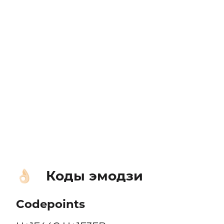
Коды эмодзи
👌🏻
Codepoints