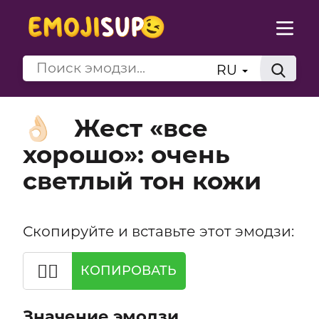
RU
Жест «все
👌🏻
хорошо»: очень
светлый тон кожи
Скопируйте и вставьте этот эмодзи:
👌🏻
КОПИРОВАТЬ
Значение эмодзи