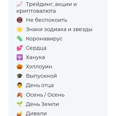
Трейдинг, акции и
📈
криптовалюта
Не беспокоить
📵
Знаки зодиака и звезды
🌟
Коронавирус
🦠
Сердца
💕
Ханука
🕎
Хэллоуин
🎃
Выпускной
🎓
День отца
👨
Осень / Осень
🍂
День Земли
🌱
Дивали
🪔