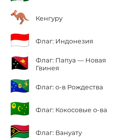
🦘
Кенгуру
🇮🇩
Флаг: Индонезия
🇵🇬
Флаг: Папуа — Новая
Гвинея
🇨🇽
Флаг: о-в Рождества
🇨🇨
Флаг: Кокосовые о-ва
🇻🇺
Флаг: Вануату