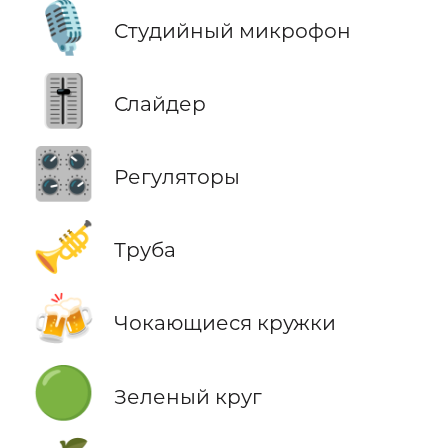
🎙️
Студийный микрофон
🎚️
Слайдер
🎛️
Регуляторы
🎺
Труба
🍻
Чокающиеся кружки
🟢
Зеленый круг