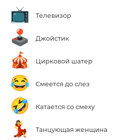
📺
Телевизор
🕹️
Джойстик
🎪
Цирковой шатер
😂
Смеется до слез
🤣
Катается со смеху
💃
Танцующая женщина