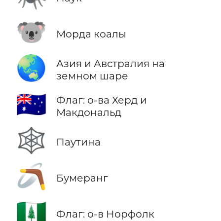
🐨
Морда коалы
🌏
Азия и Австралия на
земном шаре
🇭🇲
Флаг: о-ва Херд и
Макдональд
🕸️
Паутина
🪃
Бумеранг
🇳🇫
Флаг: о-в Норфолк