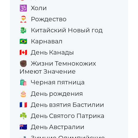
Холи
🕉️
Рождество
🎅
Китайский Новый год
🐉
Карнавал
🇧🇷
День Канады
🇨🇦
Жизни Темнокожих
✊🏿
Имеют Значение
Черная пятница
🛍️
День рождения
🎂
День взятия Бастилии
🇫🇷
День Святого Патрика
☘️
День Австралии
🇦🇺
Зимние Олимпийские
🎿