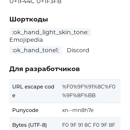
U+1F44C U+1F3FB
Шорткоды
:ok_hand_light_skin_tone:
Emojipedia
:ok_hand_tone1:
Discord
Для разработчиков
URL escape cod
%F0%9F%91%8C%F0
e
%9F%8F%BB
Punycode
xn--mn8h7e
Bytes (UTF-8)
F0 9F 91 8C F0 9F 8F