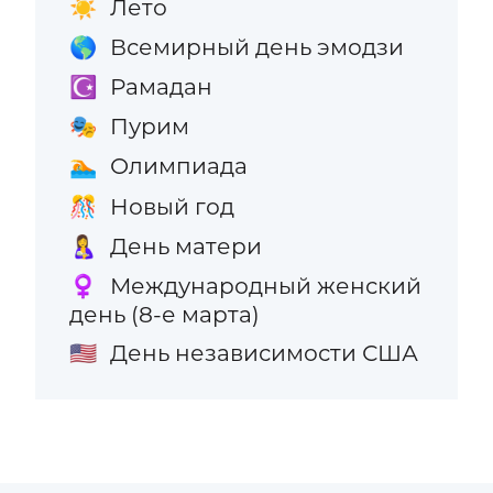
Лето
☀️
Всемирный день эмодзи
🌎
Рамадан
☪️
Пурим
🎭
Олимпиада
🏊
Новый год
🎊
День матери
🤱
Международный женский
♀️
день (8-е марта)
День независимости США
🇺🇸