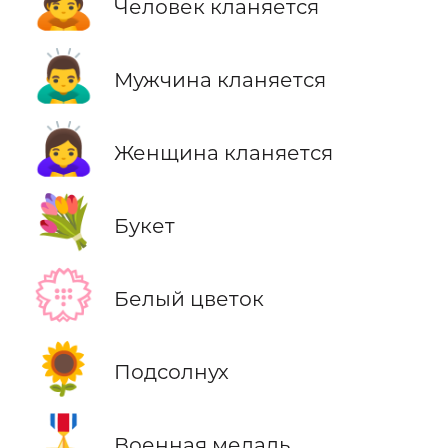
🙇
Человек кланяется
🙇‍♂️
Мужчина кланяется
🙇‍♀️
Женщина кланяется
💐
Букет
💮
Белый цветок
🌻
Подсолнух
🎖️
Военная медаль