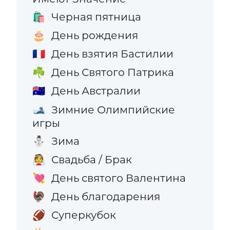
Черная пятница
🛍️
День рождения
🎂
День взятия Бастилии
🇫🇷
День Святого Патрика
☘️
День Австралии
🇦🇺
Зимние Олимпийские
🎿
игры
Зима
⛄
Свадьба / Брак
👰
День святого Валентина
💘
День благодарения
🦃
Суперкубок
🏈