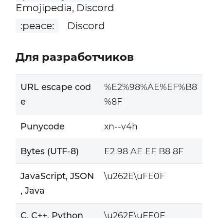
Emojipedia, Discord
:peace:
Discord
Для разработчиков
URL escape cod
%E2%98%AE%EF%B8
e
%8F
Punycode
xn--v4h
Bytes (UTF-8)
E2 98 AE EF B8 8F
JavaScript, JSON
\u262E\uFE0F
, Java
C, C++, Python
\u262E\uFE0F