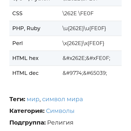
CSS
\262E \FE0F
PHP, Ruby
\u{262E}\u{FE0F}
Perl
\x{262E}\x{FE0F}
HTML hex
&#x262E;&#xFE0F;
HTML dec
&#9774;&#65039;
Теги:
мир
,
символ мира
Категория:
Символы
Подгруппа:
Религия