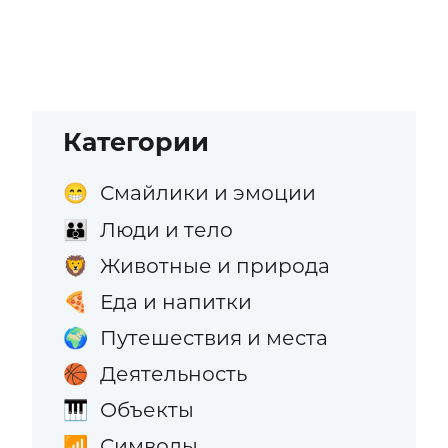
Категории
Смайлики и эмоции
😁
Люди и тело
👪
Животные и природа
🦁
Еда и напитки
🍕
Путешествия и места
🌍
Деятельность
🏀
Объекты
🎹
Символы
📶