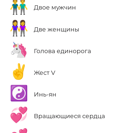
👬
Двое мужчин
👭
Две женщины
🦄
Голова единорога
✌️
Жест V
☯️
Инь-ян
💞
Вращающиеся сердца