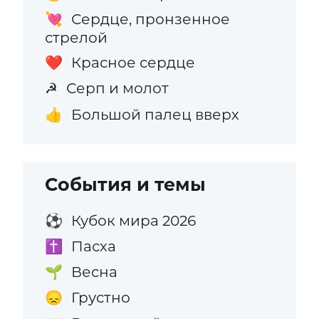
Сердце, пронзенное
💘
стрелой
Красное сердце
❤️
Серп и молот
☭
Большой палец вверх
👍
События и темы
Кубок мира 2026
⚽
Пасха
✝️
Весна
🌱
Грустно
😞