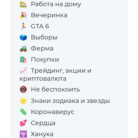
Работа на дому
🏡
Вечеринка
🎉
GTA 6
🏃
Выборы
🗳️
Ферма
🚜
Покупки
🛍️
Трейдинг, акции и
📈
криптовалюта
Не беспокоить
📵
Знаки зодиака и звезды
🌟
Коронавирус
🦠
Сердца
💕
Ханука
🕎