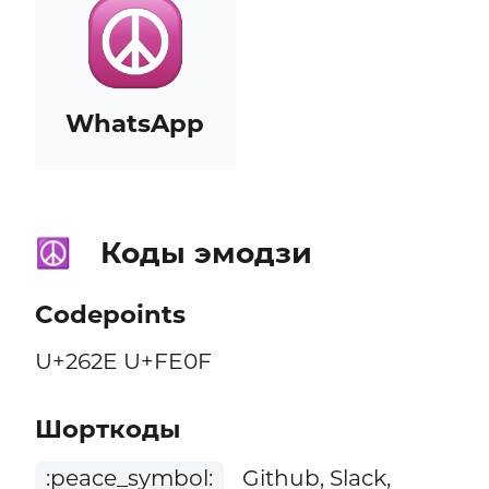
WhatsApp
Коды эмодзи
☮️
Codepoints
U+262E U+FE0F
Шорткоды
:peace_symbol:
Github, Slack,