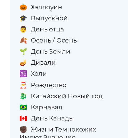
Хэллоуин
🎃
Выпускной
🎓
День отца
👨
Осень / Осень
🍂
День Земли
🌱
Дивали
🪔
Холи
🕉️
Рождество
🎅
Китайский Новый год
🐉
Карнавал
🇧🇷
День Канады
🇨🇦
Жизни Темнокожих
✊🏿
Имеют Значение