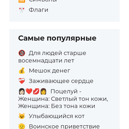
Флаги
🎌
Самые популярные
Для людей старше
🔞
восемнадцати лет
Мешок денег
💰
Заживающее сердце
❤️‍🩹
Поцелуй -
👩🏻‍❤️‍💋‍👩
Женщина: Светлый тон кожи,
Женщина: Без тона кожи
Улыбающийся кот
😺
Воинское приветствие
🫡