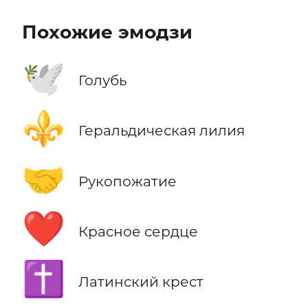
Похожие эмодзи
🕊️
Голубь
⚜️
Геральдическая лилия
🤝
Рукопожатие
❤️
Красное сердце
✝️
Латинский крест