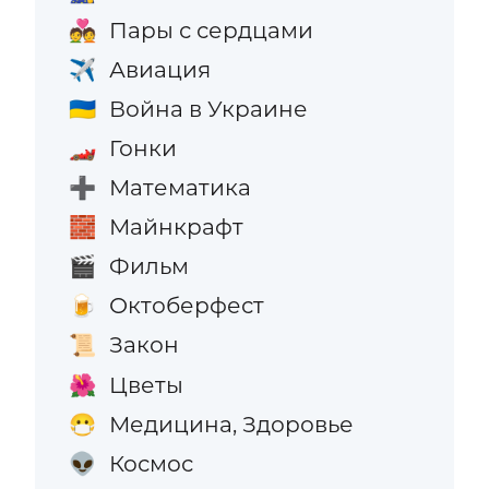
Пары с сердцами
💑
Авиация
✈️
Война в Украине
🇺🇦
Гонки
🏎️
Математика
➕
Майнкрафт
🧱
Фильм
🎬
Октоберфест
🍺
Закон
📜
Цветы
🌺
Медицина, Здоровье
😷
Космос
👽