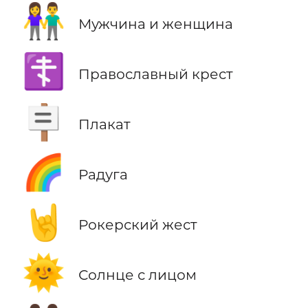
👫
Мужчина и женщина
☦️
Православный крест
🪧
Плакат
🌈
Радуга
🤘
Рокерский жест
🌞
Солнце с лицом