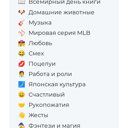
Всемирный день книги
📖
Домашние животные
🐶
Музыка
🎸
Мировая серия MLB
⚾
Любовь
👩‍❤️‍💋‍👨
Смех
😂
Поцелуи
💋
Работа и роли
🧑‍💼
Японская культура
🗾
Счастливый
😄
Рукопожатия
🤝
Жесты
👋
Фэнтези и магия
🧙