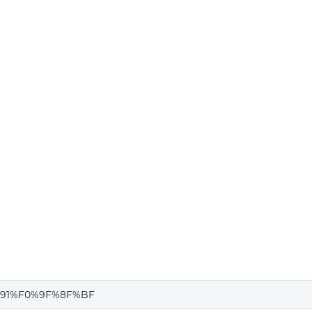
91%F0%9F%8F%BF