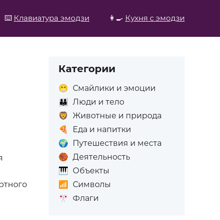
⌨️
Клавиатура эмодзи
👩‍🍳
Кухня с эмодзи
Категории
😁
Смайлики и эмоции
👪
Люди и тело
🦁
Животные и природа
🍕
Еда и напитки
🌍
Путешествия и места
🏀
Деятельность
я
🎹
Объекты
📶
Символы
ртного
🎌
Флаги