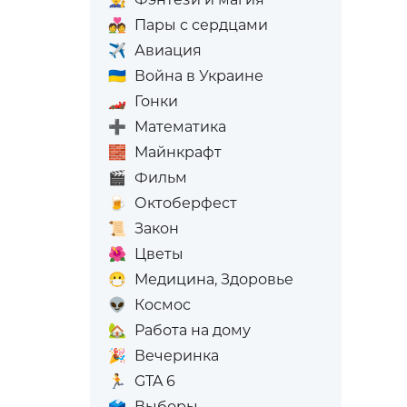
💑
Пары с сердцами
✈️
Авиация
🇺🇦
Война в Украине
🏎️
Гонки
➕
Математика
🧱
Майнкрафт
🎬
Фильм
🍺
Октоберфест
📜
Закон
🌺
Цветы
😷
Медицина, Здоровье
👽
Космос
🏡
Работа на дому
🎉
Вечеринка
🏃
GTA 6
🗳️
Выборы