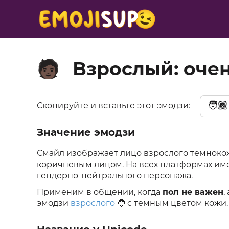
Взрослый: оче
🧑🏿
🧑🏿
Скопируйте и вставьте этот эмодзи:
Значение эмодзи
Смайл изображает лицо взрослого темнокож
коричневым лицом. На всех платформах им
гендерно-нейтрального персонажа.
Применим в общении, когда
пол не важен
,
эмодзи
взрослого
🧑 с темным цветом кожи.