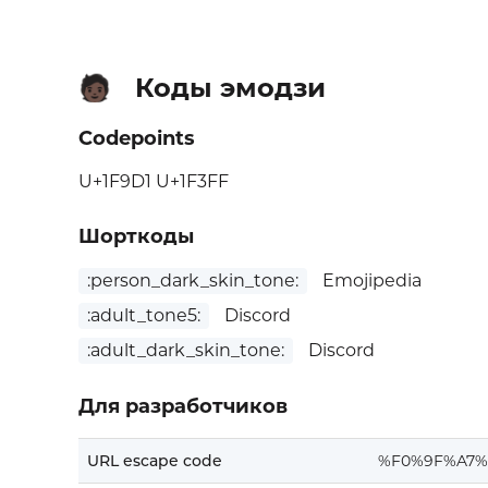
Коды эмодзи
🧑🏿
Codepoints
U+1F9D1 U+1F3FF
Шорткоды
:person_dark_skin_tone:
Emojipedia
:adult_tone5:
Discord
:adult_dark_skin_tone:
Discord
Для разработчиков
URL escape code
%F0%9F%A7%