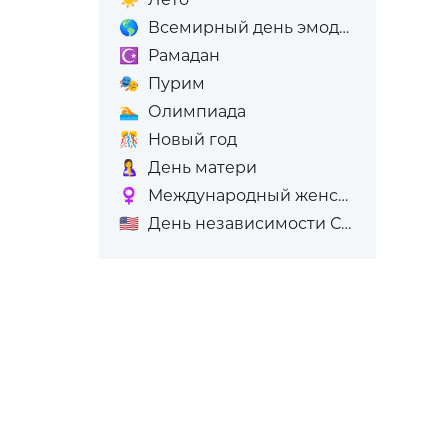
🌎
Всемирный день эмодзи
☪️
Рамадан
🎭
Пурим
🏊
Олимпиада
🎊
Новый год
🤱
День матери
♀️
Международный женский день (8-е марта)
🇺🇸
День независимости США