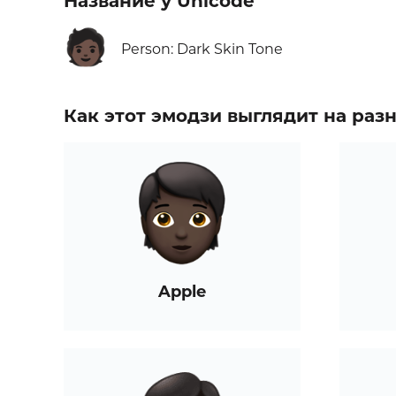
Название у Unicode
🧑🏿
Person: Dark Skin Tone
Как этот эмодзи выглядит на ра
Apple