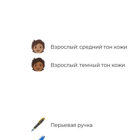
🧑🏽
Взрослый: средний тон кожи
🧑🏾
Взрослый: темный тон кожи
🖋️
Перьевая ручка