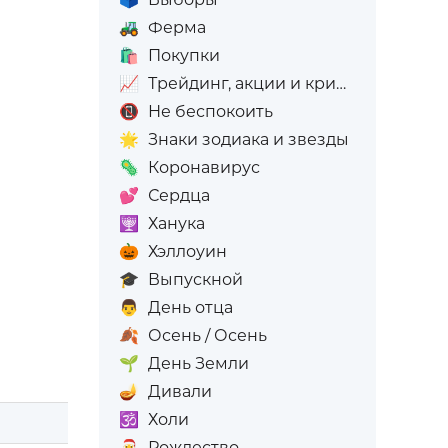
🚜
Ферма
🛍️
Покупки
📈
Трейдинг, акции и криптовалюта
📵
Не беспокоить
🌟
Знаки зодиака и звезды
🦠
Коронавирус
💕
Сердца
🕎
Ханука
🎃
Хэллоуин
🎓
Выпускной
👨
День отца
🍂
Осень / Осень
🌱
День Земли
🪔
Дивали
🕉️
Холи
🎅
Рождество