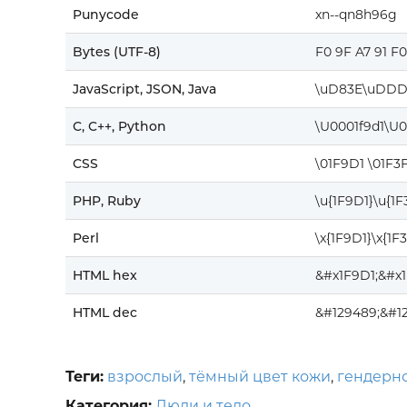
Punycode
xn--qn8h96g
Bytes (UTF-8)
F0 9F A7 91 F
JavaScript, JSON, Java
\uD83E\uDDD
C, C++, Python
\U0001f9d1\U0
CSS
\01F9D1 \01F3
PHP, Ruby
\u{1F9D1}\u{1F
Perl
\x{1F9D1}\x{1F
HTML hex
&#x1F9D1;&#x1
HTML dec
&#129489;&#1
Теги:
взрослый
,
тёмный цвет кожи
,
гендерн
Категория:
Люди и тело