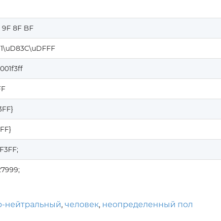
0 9F 8F BF
1\uD83C\uDFFF
001f3ff
FF
3FF}
3FF}
F3FF;
27999;
о-нейтральный
,
человек
,
неопределенный пол