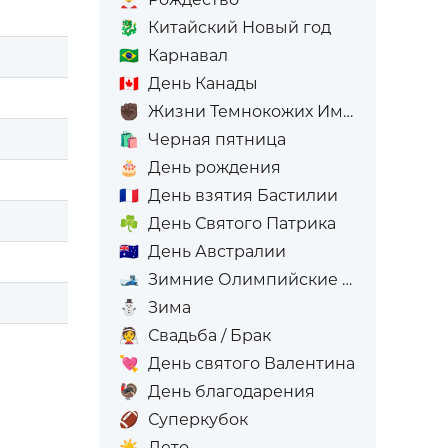
🐉
Китайский Новый год
🇧🇷
Карнавал
🇨🇦
День Канады
✊🏿
Жизни Темнокожих Имеют Значение
🛍️
Черная пятница
🎂
День рождения
🇫🇷
День взятия Бастилии
☘️
День Святого Патрика
🇦🇺
День Австралии
🎿
Зимние Олимпийские игры
⛄
Зима
👰
Свадьба / Брак
💘
День святого Валентина
🦃
День благодарения
🏈
Суперкубок
☀️
Лето