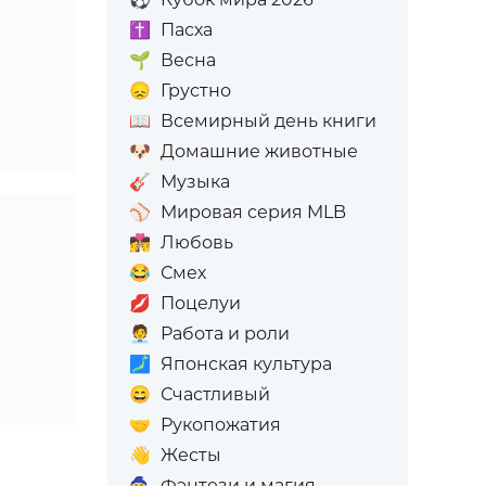
✝️
Пасха
🌱
Весна
😞
Грустно
📖
Всемирный день книги
🐶
Домашние животные
🎸
Музыка
⚾
Мировая серия MLB
👩‍❤️‍💋‍👨
Любовь
😂
Смех
💋
Поцелуи
🧑‍💼
Работа и роли
🗾
Японская культура
😄
Счастливый
🤝
Рукопожатия
👋
Жесты
🧙
Фэнтези и магия