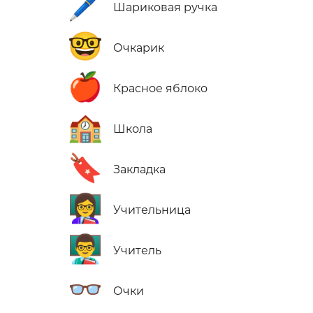
🖊️
Шариковая ручка
🤓
Очкарик
🍎
Красное яблоко
🏫
Школа
🔖
Закладка
👩‍🏫
Учительница
👨‍🏫
Учитель
👓
Очки