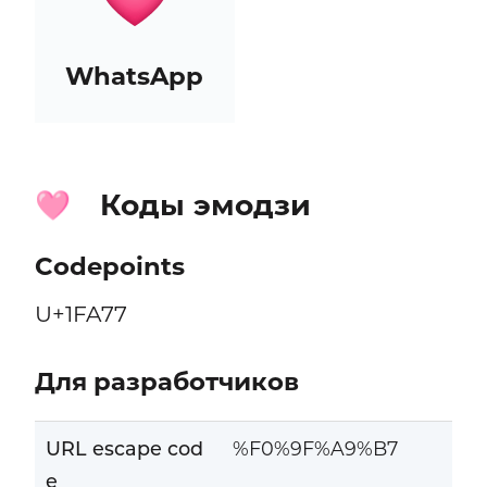
WhatsApp
Коды эмодзи
🩷
Codepoints
U+1FA77
Для разработчиков
URL escape cod
%F0%9F%A9%B7
e