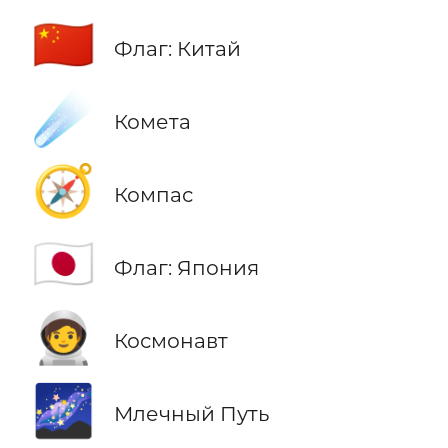
🇨🇳
Флаг: Китай
☄️
Комета
🧭
Компас
🇯🇵
Флаг: Япония
🧑‍🚀
Космонавт
🌌
Млечный Путь