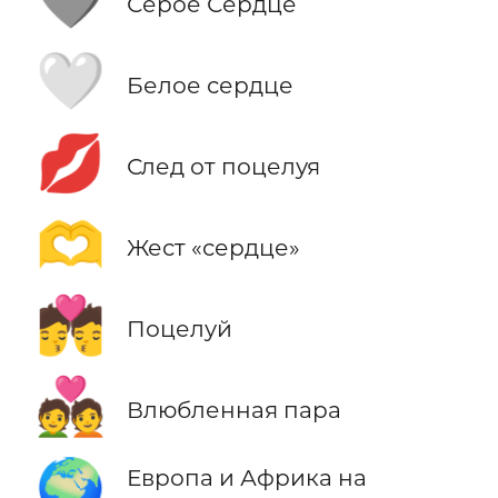
🩶
Серое Сердце
🤍
Белое сердце
💋
След от поцелуя
🫶
Жест «сердце»
💏
Поцелуй
💑
Влюбленная пара
🌍
Европа и Африка на