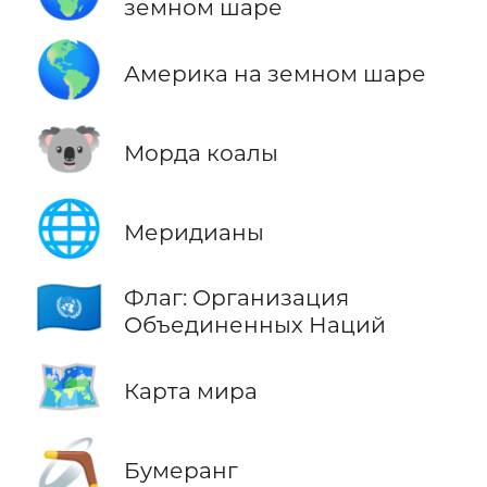
земном шаре
🌎
Америка на земном шаре
🐨
Морда коалы
🌐
Меридианы
🇺🇳
Флаг: Организация
Объединенных Наций
🗺️
Карта мира
🪃
Бумеранг