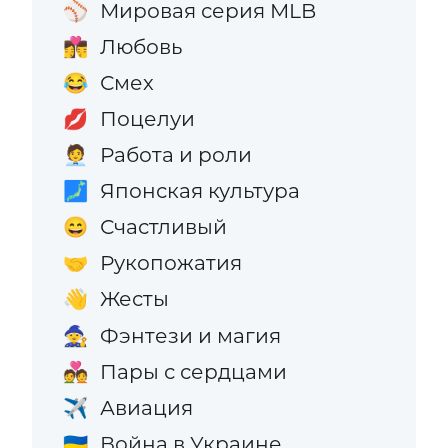
Мировая серия MLB
⚾
Любовь
👩‍❤️‍💋‍👨
Смех
😂
Поцелуи
💋
Работа и роли
🧑‍💼
Японская культура
🗾
Счастливый
😄
Рукопожатия
🤝
Жесты
👋
Фэнтези и магия
🧙
Пары с сердцами
💑
Авиация
✈️
Война в Украине
🇺🇦