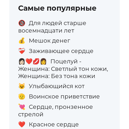
Самые популярные
Для людей старше
🔞
восемнадцати лет
Мешок денег
💰
Заживающее сердце
❤️‍🩹
Поцелуй -
👩🏻‍❤️‍💋‍👩
Женщина: Светлый тон кожи,
Женщина: Без тона кожи
Улыбающийся кот
😺
Воинское приветствие
🫡
Сердце, пронзенное
💘
стрелой
Красное сердце
❤️