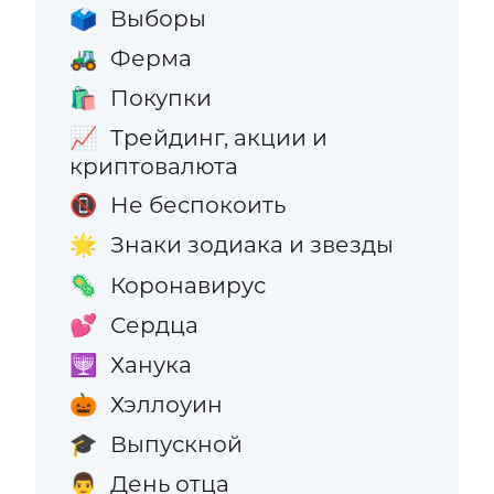
Выборы
🗳️
Ферма
🚜
Покупки
🛍️
Трейдинг, акции и
📈
криптовалюта
Не беспокоить
📵
Знаки зодиака и звезды
🌟
Коронавирус
🦠
Сердца
💕
Ханука
🕎
Хэллоуин
🎃
Выпускной
🎓
День отца
👨