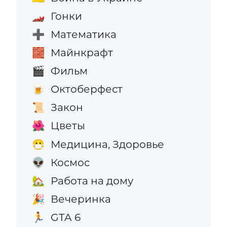
Гонки
🏎️
Математика
➕
Майнкрафт
🧱
Фильм
🎬
Октоберфест
🍺
Закон
📜
Цветы
🌺
Медицина, Здоровье
😷
Космос
👽
Работа на дому
🏡
Вечеринка
🎉
GTA 6
🏃