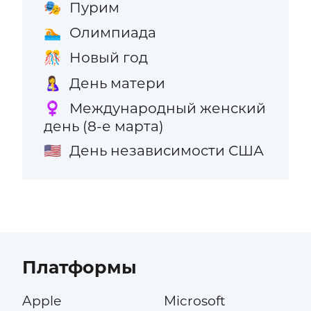
Пурим
🎭
Олимпиада
🏊
Новый год
🎊
День матери
🤱
Международный женский
♀️
день (8-е марта)
День независимости США
🇺🇸
Платформы
Apple
Microsoft