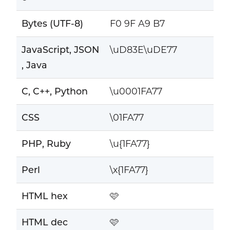
Bytes (UTF-8)
F0 9F A9 B7
JavaScript, JSON
\uD83E\uDE77
, Java
C, C++, Python
\u0001FA77
CSS
\01FA77
PHP, Ruby
\u{1FA77}
Perl
\x{1FA77}
HTML hex
🩷
HTML dec
🩷