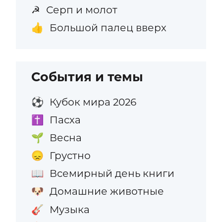
Серп и молот
☭
Большой палец вверх
👍
События и темы
Кубок мира 2026
⚽
Пасха
✝️
Весна
🌱
Грустно
😞
Всемирный день книги
📖
Домашние животные
🐶
Музыка
🎸