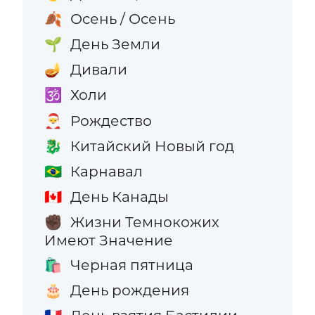
Осень / Осень
🍂
День Земли
🌱
Дивали
🪔
Холи
🕉️
Рождество
🎅
Китайский Новый год
🐉
Карнавал
🇧🇷
День Канады
🇨🇦
Жизни Темнокожих
✊🏿
Имеют Значение
Черная пятница
🛍️
День рождения
🎂