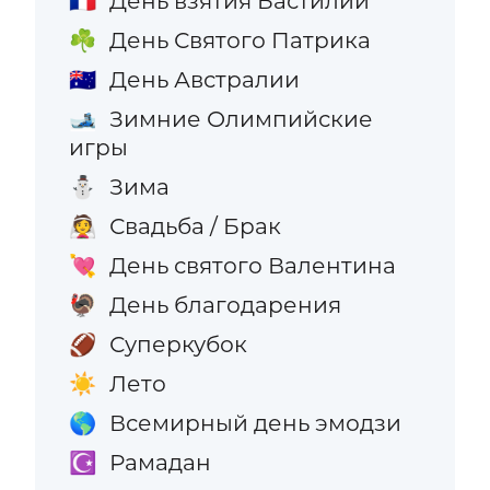
День взятия Бастилии
🇫🇷
День Святого Патрика
☘️
День Австралии
🇦🇺
Зимние Олимпийские
🎿
игры
Зима
⛄
Свадьба / Брак
👰
День святого Валентина
💘
День благодарения
🦃
Суперкубок
🏈
Лето
☀️
Всемирный день эмодзи
🌎
Рамадан
☪️