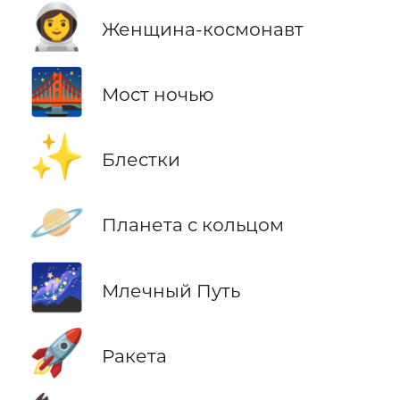
👩‍🚀
Женщина-космонавт
🌉
Мост ночью
✨
Блестки
🪐
Планета с кольцом
🌌
Млечный Путь
🚀
Ракета