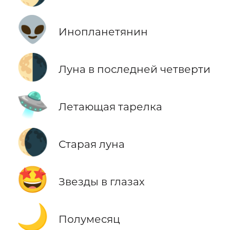
👽
Инопланетянин
🌗
Луна в последней четверти
🛸
Летающая тарелка
🌘
Старая луна
🤩
Звезды в глазах
🌙
Полумесяц