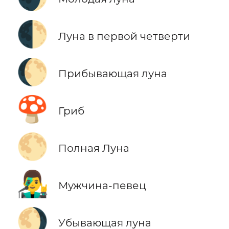
🌓
Луна в первой четверти
🌔
Прибывающая луна
🍄
Гриб
🌕
Полная Луна
👨‍🎤
Мужчина-певец
🌖
Убывающая луна