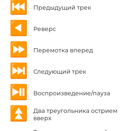
⏮️
Предыдущий трек
◀️
Реверс
⏩
Перемотка вперед
⏭️
Следующий трек
⏯️
Воспроизведение/пауза
⏫
Два треугольника острием
вверх