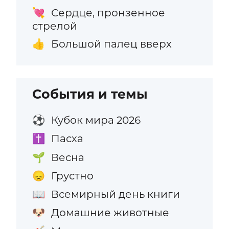
Сердце, пронзенное
💘
стрелой
Большой палец вверх
👍
События и темы
Кубок мира 2026
⚽
Пасха
✝️
Весна
🌱
Грустно
😞
Всемирный день книги
📖
Домашние животные
🐶