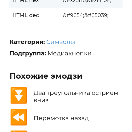
HTML hex
&#x25B6;&#xFE0F;
HTML dec
&#9654;&#65039;
Категория:
Символы
Подгруппа:
Медиакнопки
Похожие эмодзи
⏬
Два треугольника острием
вниз
⏪
Перемотка назад