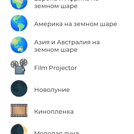
🌍
земном шаре
🌎
Америка на земном шаре
🌏
Азия и Австралия на
земном шаре
📽️
Film Projector
🌑
Новолуние
🎞️
Кинопленка
🌒
Молодая луна