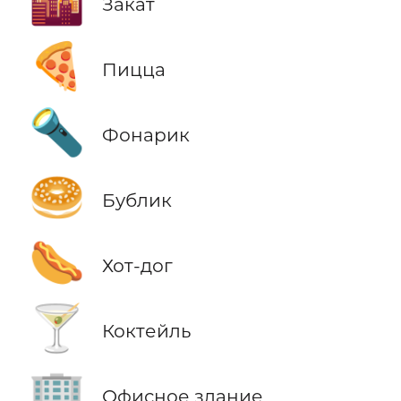
🌇
Закат
🍕
Пицца
🔦
Фонарик
🥯
Бублик
🌭
Хот-дог
🍸
Коктейль
🏢
Офисное здание