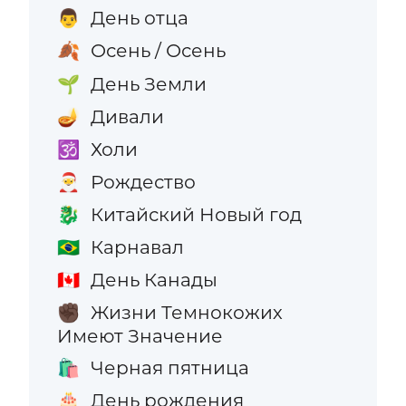
День отца
👨
Осень / Осень
🍂
День Земли
🌱
Дивали
🪔
Холи
🕉️
Рождество
🎅
Китайский Новый год
🐉
Карнавал
🇧🇷
День Канады
🇨🇦
Жизни Темнокожих
✊🏿
Имеют Значение
Черная пятница
🛍️
День рождения
🎂