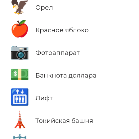
🦅
Орел
🍎
Красное яблоко
📷
Фотоаппарат
💵
Банкнота доллара
🛗
Лифт
🗼
Токийская башня