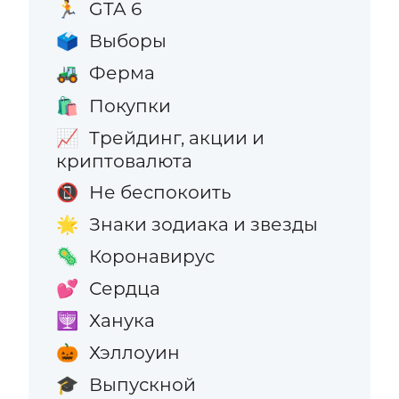
GTA 6
🏃
Выборы
🗳️
Ферма
🚜
Покупки
🛍️
Трейдинг, акции и
📈
криптовалюта
Не беспокоить
📵
Знаки зодиака и звезды
🌟
Коронавирус
🦠
Сердца
💕
Ханука
🕎
Хэллоуин
🎃
Выпускной
🎓