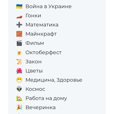
Война в Украине
🇺🇦
Гонки
🏎️
Математика
➕
Майнкрафт
🧱
Фильм
🎬
Октоберфест
🍺
Закон
📜
Цветы
🌺
Медицина, Здоровье
😷
Космос
👽
Работа на дому
🏡
Вечеринка
🎉