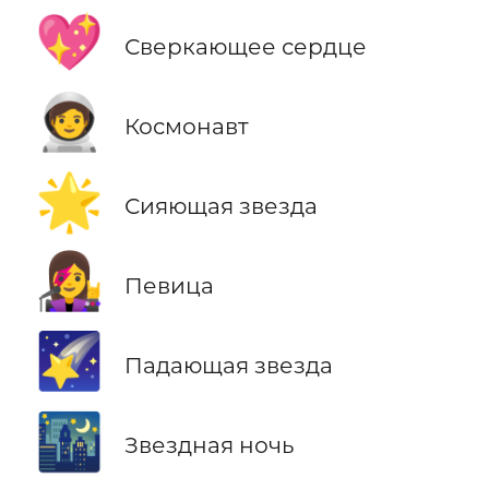
💖
Сверкающее сердце
🧑‍🚀
Космонавт
🌟
Сияющая звезда
👩‍🎤
Певица
🌠
Падающая звезда
🌃
Звездная ночь