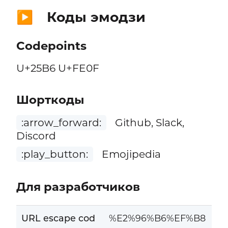
Коды эмодзи
▶️
Codepoints
U+25B6 U+FE0F
Шорткоды
:arrow_forward:
Github, Slack,
Discord
:play_button:
Emojipedia
Для разработчиков
URL escape cod
%E2%96%B6%EF%B8