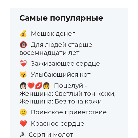
Самые популярные
Мешок денег
💰
Для людей старше
🔞
восемнадцати лет
Заживающее сердце
❤️‍🩹
Улыбающийся кот
😺
Поцелуй -
👩🏻‍❤️‍💋‍👩
Женщина: Светлый тон кожи,
Женщина: Без тона кожи
Воинское приветствие
🫡
Красное сердце
❤️
Серп и молот
☭