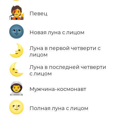
🧑‍🎤
Певец
🌚
Новая луна с лицом
🌛
Луна в первой четверти с
лицом
🌜
Луна в последней четверти
с лицом
👨‍🚀
Мужчина-космонавт
🌝
Полная луна с лицом