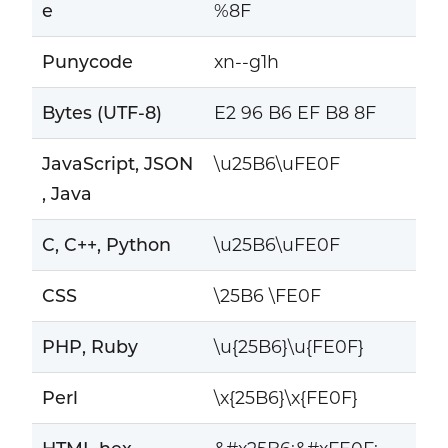
e
%8F
Punycode
xn--g1h
Bytes (UTF-8)
E2 96 B6 EF B8 8F
JavaScript, JSON
\u25B6\uFE0F
, Java
C, C++, Python
\u25B6\uFE0F
CSS
\25B6 \FE0F
PHP, Ruby
\u{25B6}\u{FE0F}
Perl
\x{25B6}\x{FE0F}