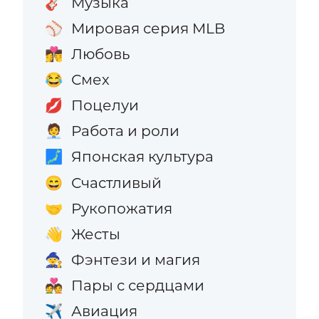
Музыка
🎸
Мировая серия MLB
⚾
Любовь
👩‍❤️‍💋‍👨
Смех
😂
Поцелуи
💋
Работа и роли
🧑‍💼
Японская культура
🗾
Счастливый
😄
Рукопожатия
🤝
Жесты
👋
Фэнтези и магия
🧙
Пары с сердцами
💑
Авиация
✈️