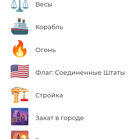
⚖️
Весы
🚢
Корабль
🔥
Огонь
🇺🇸
Флаг: Соединенные Штаты
🏗️
Стройка
🌆
Закат в городе