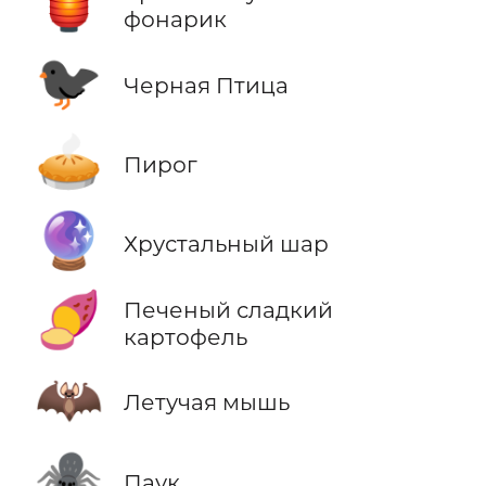
🏮
фонарик
🐦‍⬛
Черная Птица
🥧
Пирог
🔮
Хрустальный шар
🍠
Печеный сладкий
картофель
🦇
Летучая мышь
🕷️
Паук