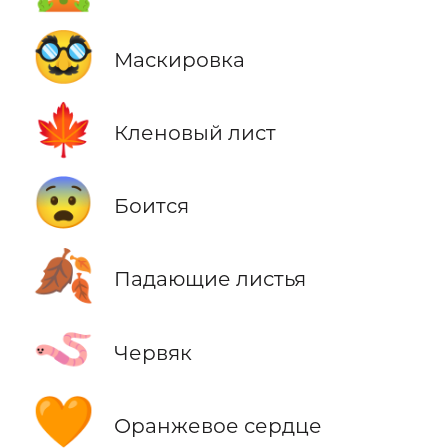
🥸
Маскировка
🍁
Кленовый лист
😨
Боится
🍂
Падающие листья
🪱
Червяк
🧡
Оранжевое сердце