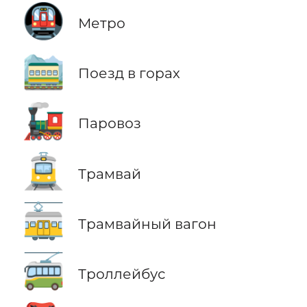
🚇
Метро
🚞
Поезд в горах
🚂
Паровоз
🚊
Трамвай
🚋
Трамвайный вагон
🚎
Троллейбус