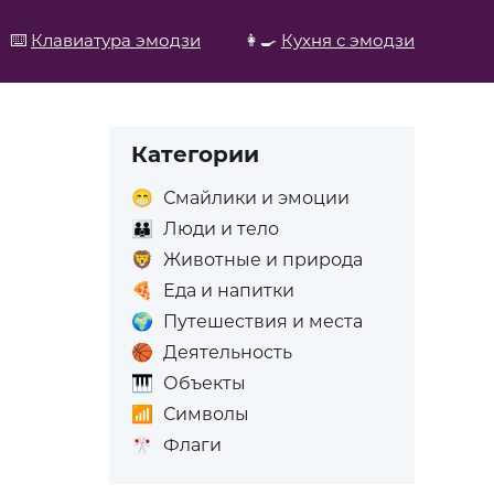
⌨️
Клавиатура эмодзи
👩‍🍳
Кухня с эмодзи
Категории
😁
Смайлики и эмоции
👪
Люди и тело
🦁
Животные и природа
🍕
Еда и напитки
🌍
Путешествия и места
🏀
Деятельность
🎹
Объекты
📶
Символы
🎌
Флаги