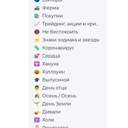
🚜
Ферма
🛍️
Покупки
📈
Трейдинг, акции и криптовалюта
📵
Не беспокоить
🌟
Знаки зодиака и звезды
🦠
Коронавирус
💕
Сердца
🕎
Ханука
🎃
Хэллоуин
🎓
Выпускной
👨
День отца
🍂
Осень / Осень
🌱
День Земли
🪔
Дивали
🕉️
Холи
🎅
Рождество