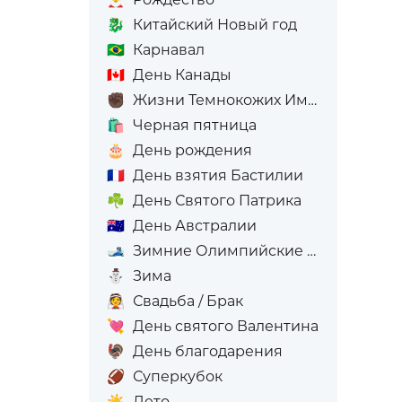
🐉
Китайский Новый год
🇧🇷
Карнавал
🇨🇦
День Канады
✊🏿
Жизни Темнокожих Имеют Значение
🛍️
Черная пятница
🎂
День рождения
🇫🇷
День взятия Бастилии
☘️
День Святого Патрика
🇦🇺
День Австралии
🎿
Зимние Олимпийские игры
⛄
Зима
👰
Свадьба / Брак
💘
День святого Валентина
🦃
День благодарения
🏈
Суперкубок
☀️
Лето