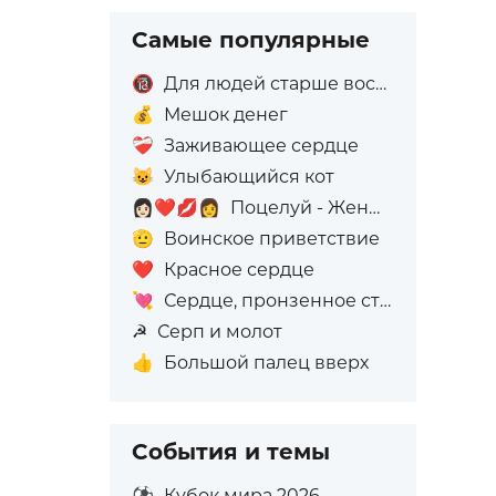
Самые популярные
🔞
Для людей старше восемнадцати лет
💰
Мешок денег
❤️‍🩹
Заживающее сердце
😺
Улыбающийся кот
👩🏻‍❤️‍💋‍👩
Поцелуй - Женщина: Светлый тон кожи, Женщина: Без тона кожи
🫡
Воинское приветствие
❤️
Красное сердце
💘
Сердце, пронзенное стрелой
☭
Серп и молот
👍
Большой палец вверх
События и темы
⚽
Кубок мира 2026