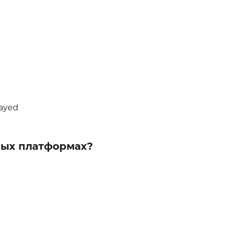
layed
зных платформах?