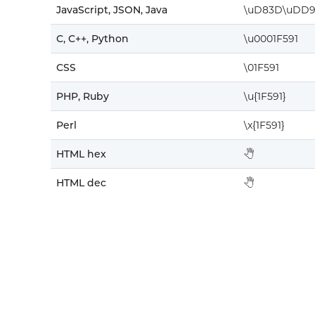
JavaScript, JSON, Java
\uD83D\uDD9
C, C++, Python
\u0001F591
CSS
\01F591
PHP, Ruby
\u{1F591}
Perl
\x{1F591}
HTML hex
🖑
HTML dec
🖑