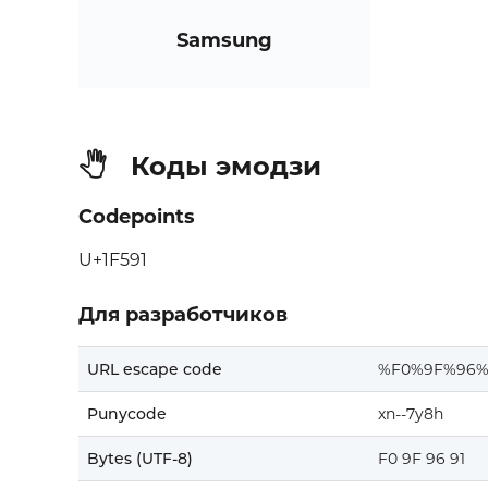
Samsung
Коды эмодзи
🖑
Codepoints
U+1F591
Для разработчиков
URL escape code
%F0%9F%96%
Punycode
xn--7y8h
Bytes (UTF-8)
F0 9F 96 91