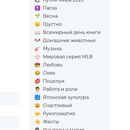
✝️
Пасха
🌱
Весна
😞
Грустно
📖
Всемирный день книги
🐶
Домашние животные
🎸
Музыка
⚾
Мировая серия MLB
👩‍❤️‍💋‍👨
Любовь
😂
Смех
💋
Поцелуи
🧑‍💼
Работа и роли
🗾
Японская культура
😄
Счастливый
🤝
Рукопожатия
👋
Жесты
🧙
Фэнтези и магия