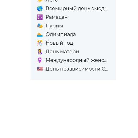
🌎
Всемирный день эмодзи
☪️
Рамадан
🎭
Пурим
🏊
Олимпиада
🎊
Новый год
🤱
День матери
♀️
Международный женский день (8-е марта)
🇺🇸
День независимости США