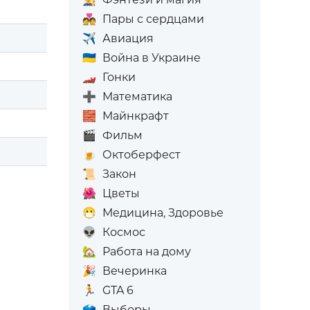
💑
Пары с сердцами
✈️
Авиация
🇺🇦
Война в Украине
🏎️
Гонки
➕
Математика
🧱
Майнкрафт
🎬
Фильм
🍺
Октоберфест
📜
Закон
🌺
Цветы
😷
Медицина, Здоровье
👽
Космос
🏡
Работа на дому
🎉
Вечеринка
🏃
GTA 6
🗳️
Выборы