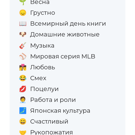
Весна
🌱
Грустно
😞
Всемирный день книги
📖
Домашние животные
🐶
Музыка
🎸
Мировая серия MLB
⚾
Любовь
👩‍❤️‍💋‍👨
Смех
😂
Поцелуи
💋
Работа и роли
🧑‍💼
Японская культура
🗾
Счастливый
😄
Рукопожатия
🤝