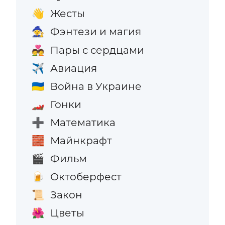
Жесты
👋
Фэнтези и магия
🧙
Пары с сердцами
💑
Авиация
✈️
Война в Украине
🇺🇦
Гонки
🏎️
Математика
➕
Майнкрафт
🧱
Фильм
🎬
Октоберфест
🍺
Закон
📜
Цветы
🌺