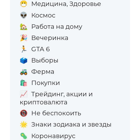
Медицина, Здоровье
😷
Космос
👽
Работа на дому
🏡
Вечеринка
🎉
GTA 6
🏃
Выборы
🗳️
Ферма
🚜
Покупки
🛍️
Трейдинг, акции и
📈
криптовалюта
Не беспокоить
📵
Знаки зодиака и звезды
🌟
Коронавирус
🦠