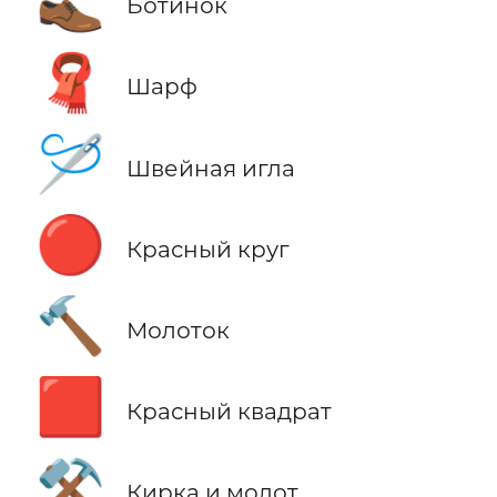
👞
Ботинок
🧣
Шарф
🪡
Швейная игла
🔴
Красный круг
🔨
Молоток
🟥
Красный квадрат
⚒️
Кирка и молот