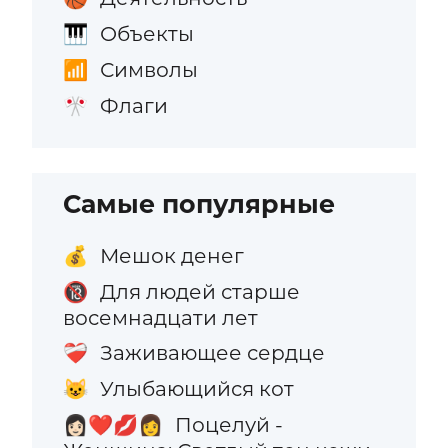
Объекты
🎹
Символы
📶
Флаги
🎌
Самые популярные
Мешок денег
💰
Для людей старше
🔞
восемнадцати лет
Заживающее сердце
❤️‍🩹
Улыбающийся кот
😺
Поцелуй -
👩🏻‍❤️‍💋‍👩