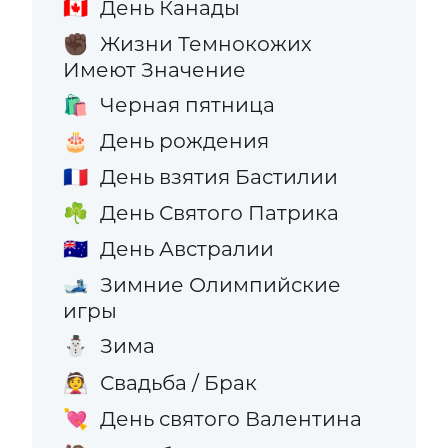
День Канады
🇨🇦
Жизни Темнокожих
✊🏿
Имеют Значение
Черная пятница
🛍️
День рождения
🎂
День взятия Бастилии
🇫🇷
День Святого Патрика
☘️
День Австралии
🇦🇺
Зимние Олимпийские
🎿
игры
Зима
⛄
Свадьба / Брак
👰
День святого Валентина
💘