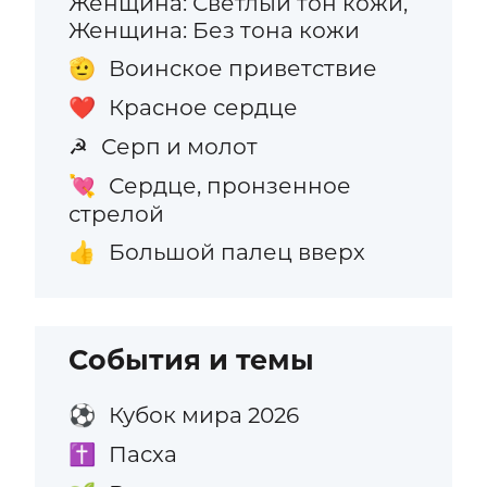
Женщина: Светлый тон кожи,
Женщина: Без тона кожи
Воинское приветствие
🫡
Красное сердце
❤️
Серп и молот
☭
Сердце, пронзенное
💘
стрелой
Большой палец вверх
👍
События и темы
Кубок мира 2026
⚽
Пасха
✝️