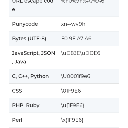
URL escape cod
%F0%9F%A7%A6
e
Punycode
xn--wv9h
Bytes (UTF-8)
F0 9F A7 A6
JavaScript, JSON
\uD83E\uDDE6
, Java
C, C++, Python
\U0001f9e6
CSS
\01F9E6
PHP, Ruby
\u{1F9E6}
Perl
\x{1F9E6}