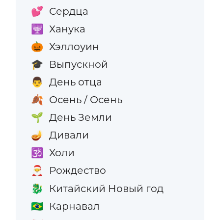
Сердца
💕
Ханука
🕎
Хэллоуин
🎃
Выпускной
🎓
День отца
👨
Осень / Осень
🍂
День Земли
🌱
Дивали
🪔
Холи
🕉️
Рождество
🎅
Китайский Новый год
🐉
Карнавал
🇧🇷