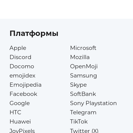
Платформы
Apple
Microsoft
Discord
Mozilla
Docomo
OpenMoji
emojidex
Samsung
Emojipedia
Skype
Facebook
SoftBank
Google
Sony Playstation
HTC
Telegram
Huawei
TikTok
JoyPixels
Twitter (X)