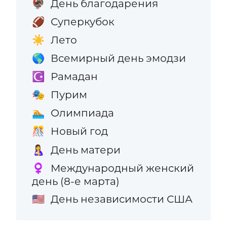
День благодарения
🦃
Суперкубок
🏈
Лето
☀️
Всемирный день эмодзи
🌎
Рамадан
☪️
Пурим
🎭
Олимпиада
🏊
Новый год
🎊
День матери
🤱
Международный женский
♀️
день (8-е марта)
День независимости США
🇺🇸