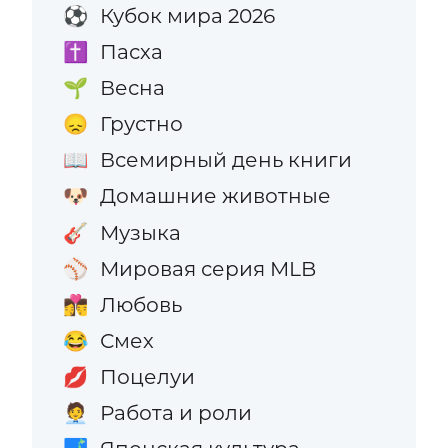
Кубок мира 2026
⚽
Пасха
✝️
Весна
🌱
Грустно
😞
Всемирный день книги
📖
Домашние животные
🐶
Музыка
🎸
Мировая серия MLB
⚾
Любовь
👩‍❤️‍💋‍👨
Смех
😂
Поцелуи
💋
Работа и роли
🧑‍💼