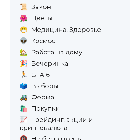
Закон
📜
Цветы
🌺
Медицина, Здоровье
😷
Космос
👽
Работа на дому
🏡
Вечеринка
🎉
GTA 6
🏃
Выборы
🗳️
Ферма
🚜
Покупки
🛍️
Трейдинг, акции и
📈
криптовалюта
Не беспокоить
📵