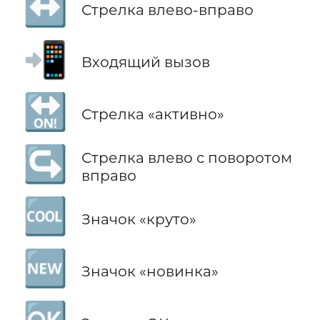
↔️
Стрелка влево-вправо
📲
Входящий вызов
🔛
Стрелка «активно»
↪️
Стрелка влево с поворотом
вправо
🆒
Значок «круто»
🆕
Значок «новинка»