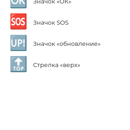
🆗
Значок «ОК»
🆘
Значок SOS
🆙
Значок «обновление»
🔝
Стрелка «верх»