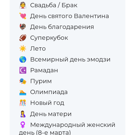
Свадьба / Брак
👰
День святого Валентина
💘
День благодарения
🦃
Суперкубок
🏈
Лето
☀️
Всемирный день эмодзи
🌎
Рамадан
☪️
Пурим
🎭
Олимпиада
🏊
Новый год
🎊
День матери
🤱
Международный женский
♀️
день (8-е марта)