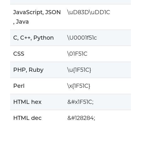
JavaScript, JSON
\uD83D\uDD1C
, Java
C, C++, Python
\U0001f51c
CSS
\01F51C
PHP, Ruby
\u{1F51C}
Perl
\x{1F51C}
HTML hex
&#x1F51C;
HTML dec
&#128284;