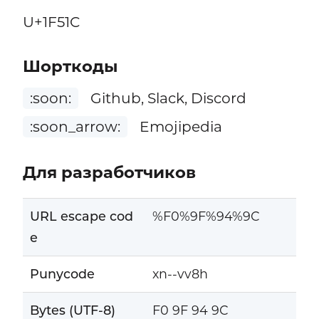
U+1F51C
Шорткоды
:soon:
Github, Slack, Discord
:soon_arrow:
Emojipedia
Для разработчиков
URL escape cod
%F0%9F%94%9C
e
Punycode
xn--vv8h
Bytes (UTF-8)
F0 9F 94 9C