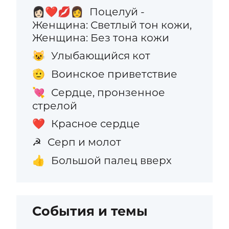
Поцелуй -
👩🏻‍❤️‍💋‍👩
Женщина: Светлый тон кожи,
Женщина: Без тона кожи
Улыбающийся кот
😺
Воинское приветствие
🫡
Сердце, пронзенное
💘
стрелой
Красное сердце
❤️
Серп и молот
☭
Большой палец вверх
👍
События и темы