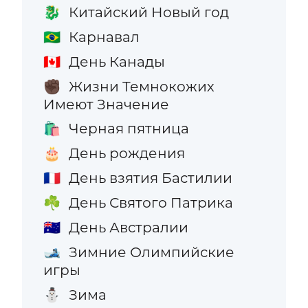
Китайский Новый год
🐉
Карнавал
🇧🇷
День Канады
🇨🇦
Жизни Темнокожих
✊🏿
Имеют Значение
Черная пятница
🛍️
День рождения
🎂
День взятия Бастилии
🇫🇷
День Святого Патрика
☘️
День Австралии
🇦🇺
Зимние Олимпийские
🎿
игры
Зима
⛄