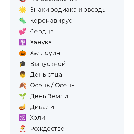
Знаки зодиака и звезды
🌟
Коронавирус
🦠
Сердца
💕
Ханука
🕎
Хэллоуин
🎃
Выпускной
🎓
День отца
👨
Осень / Осень
🍂
День Земли
🌱
Дивали
🪔
Холи
🕉️
Рождество
🎅