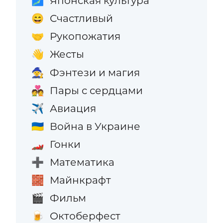
Японская культура
🗾
Счастливый
😄
Рукопожатия
🤝
Жесты
👋
Фэнтези и магия
🧙
Пары с сердцами
💑
Авиация
✈️
Война в Украине
🇺🇦
Гонки
🏎️
Математика
➕
Майнкрафт
🧱
Фильм
🎬
Октоберфест
🍺