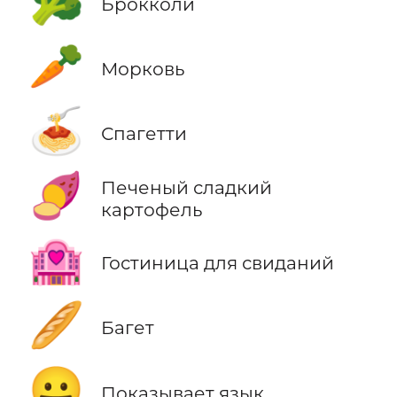
🥦
Брокколи
🥕
Морковь
🍝
Спагетти
🍠
Печеный сладкий
картофель
🏩
Гостиница для свиданий
🥖
Багет
😛
Показывает язык