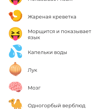
🍤
Жареная креветка
😝
Морщится и показывает
язык
💦
Капельки воды
🧅
Лук
🧠
Мозг
🐪
Одногорбый верблюд