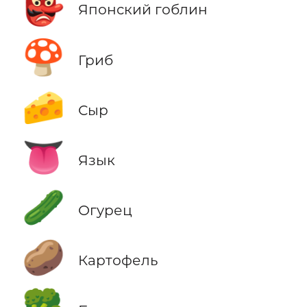
👺
Японский гоблин
🍄
Гриб
🧀
Сыр
👅
Язык
🥒
Огурец
🥔
Картофель