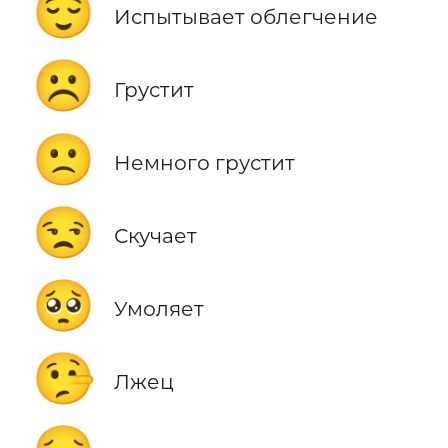
😌
Испытывает облегчение
☹️
Грустит
🙁
Немного грустит
😒
Скучает
🥺
Умоляет
🤥
Лжец