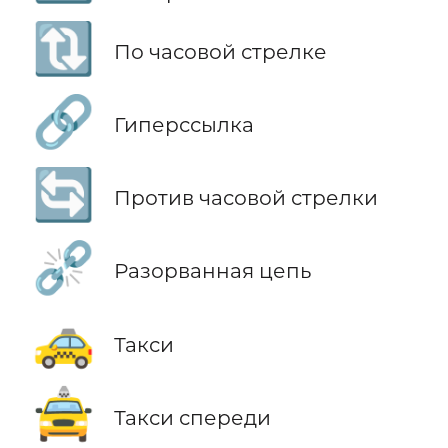
🔃
По часовой стрелке
🔗
Гиперссылка
🔄
Против часовой стрелки
⛓️‍💥
Разорванная цепь
🚕
Такси
🚖
Такси спереди