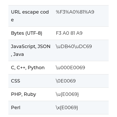
URL escape cod
%F3%A0%81%A9
e
Bytes (UTF-8)
F3 A0 81 A9
JavaScript, JSON
\uDB40\uDC69
, Java
C, C++, Python
\u000E0069
CSS
\0E0069
PHP, Ruby
\u{E0069}
Perl
\x{E0069}