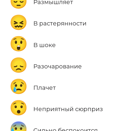
😔
Размышляет
😖
В растерянности
😲
В шоке
😞
Разочарование
😢
Плачет
😯
Неприятный сюрприз
😰
Сильно беспокоится