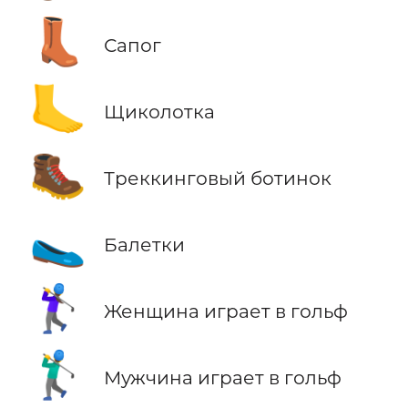
👢
Сапог
🦶
Щиколотка
🥾
Треккинговый ботинок
🥿
Балетки
🏌️‍♀️
Женщина играет в гольф
🏌️‍♂️
Мужчина играет в гольф