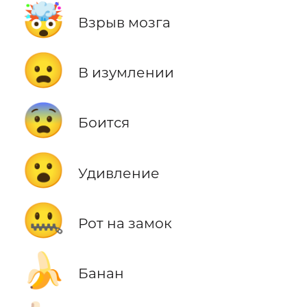
🤯
Взрыв мозга
😦
В изумлении
😨
Боится
😮
Удивление
🤐
Рот на замок
🍌
Банан