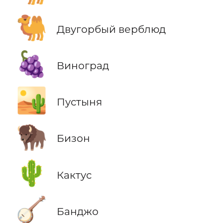
🐫
Двугорбый верблюд
🍇
Виноград
🏜️
Пустыня
🦬
Бизон
🌵
Кактус
🪕
Банджо