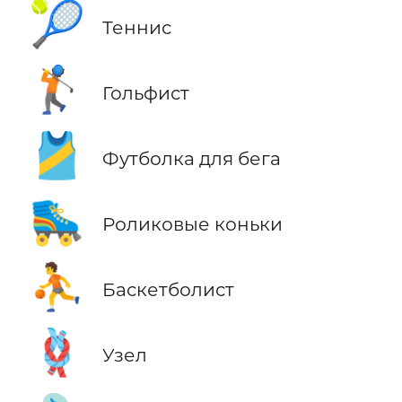
🎾
Теннис
🏌️
Гольфист
🎽
Футболка для бега
🛼
Роликовые коньки
⛹️
Баскетболист
🪢
Узел