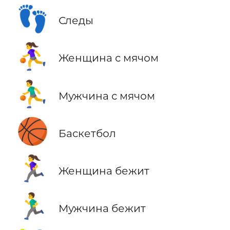
👣
Следы
⛹️‍♀️
Женщина с мячом
⛹️‍♂️
Мужчина с мячом
🏀
Баскетбол
🏃‍♀️
Женщина бежит
🏃‍♂️
Мужчина бежит