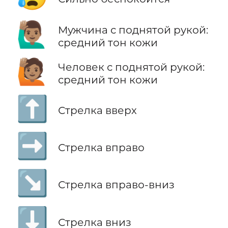
🙋🏽‍♂️
Мужчина с поднятой рукой:
средний тон кожи
🙋🏽
Человек с поднятой рукой:
средний тон кожи
⬆️
Стрелка вверх
➡️
Стрелка вправо
↘️
Стрелка вправо-вниз
⬇️
Стрелка вниз