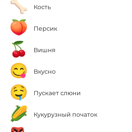
🦴
Кость
🍑
Персик
🍒
Вишня
😋
Вкусно
🤤
Пускает слюни
🌽
Кукурузный початок