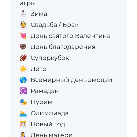
игры
Зима
⛄
Свадьба / Брак
👰
День святого Валентина
💘
День благодарения
🦃
Суперкубок
🏈
Лето
☀️
Всемирный день эмодзи
🌎
Рамадан
☪️
Пурим
🎭
Олимпиада
🏊
Новый год
🎊
День матери
🤱