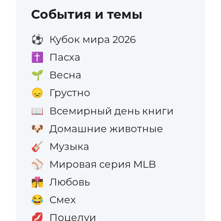
События и темы
Кубок мира 2026
⚽
Пасха
✝️
Весна
🌱
Грустно
😞
Всемирный день книги
📖
Домашние животные
🐶
Музыка
🎸
Мировая серия MLB
⚾
Любовь
👩‍❤️‍💋‍👨
Смех
😂
Поцелуи
💋