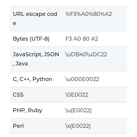
URL escape cod
%F3%A0%80%A2
e
Bytes (UTF-8)
F3 A0 80 A2
JavaScript, JSON
\uDB40\uDC22
, Java
C, C++, Python
\u000E0022
CSS
\0E0022
PHP, Ruby
\u{E0022}
Perl
\x{E0022}