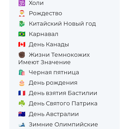
Холи
🕉️
Рождество
🎅
Китайский Новый год
🐉
Карнавал
🇧🇷
День Канады
🇨🇦
Жизни Темнокожих
✊🏿
Имеют Значение
Черная пятница
🛍️
День рождения
🎂
День взятия Бастилии
🇫🇷
День Святого Патрика
☘️
День Австралии
🇦🇺
Зимние Олимпийские
🎿