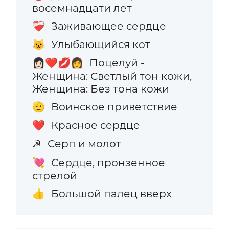
восемнадцати лет
Заживающее сердце
❤️‍🩹
Улыбающийся кот
😺
Поцелуй -
👩🏻‍❤️‍💋‍👩
Женщина: Светлый тон кожи,
Женщина: Без тона кожи
Воинское приветствие
🫡
Красное сердце
❤️
Серп и молот
☭
Сердце, пронзенное
💘
стрелой
Большой палец вверх
👍