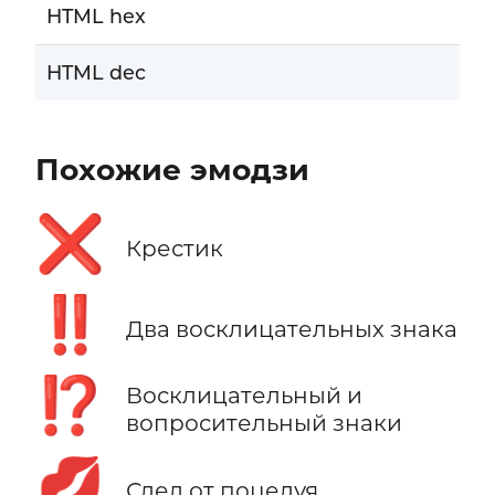
HTML hex
HTML dec
Похожие эмодзи
❌
Крестик
‼️
Два восклицательных знака
⁉️
Восклицательный и
вопросительный знаки
💋
След от поцелуя