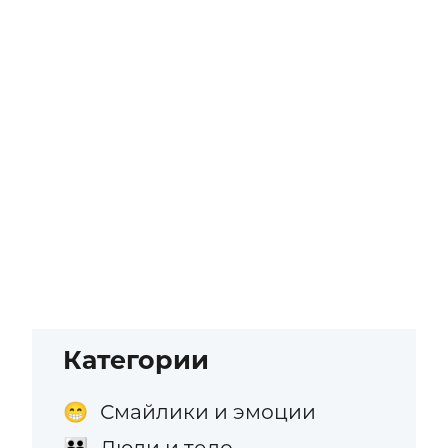
Категории
Смайлики и эмоции
😁
Люди и тело
👪