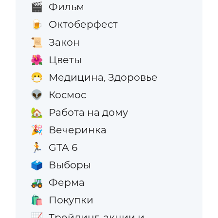
Фильм
🎬
Октоберфест
🍺
Закон
📜
Цветы
🌺
Медицина, Здоровье
😷
Космос
👽
Работа на дому
🏡
Вечеринка
🎉
GTA 6
🏃
Выборы
🗳️
Ферма
🚜
Покупки
🛍️
Трейдинг, акции и
📈