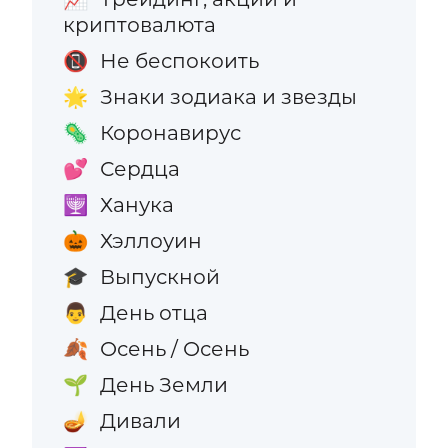
криптовалюта
Не беспокоить
📵
Знаки зодиака и звезды
🌟
Коронавирус
🦠
Сердца
💕
Ханука
🕎
Хэллоуин
🎃
Выпускной
🎓
День отца
👨
Осень / Осень
🍂
День Земли
🌱
Дивали
🪔