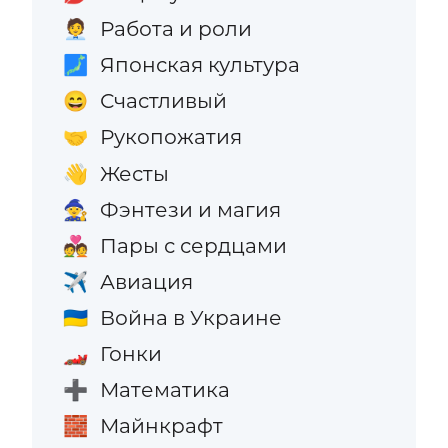
Работа и роли
🧑‍💼
Японская культура
🗾
Счастливый
😄
Рукопожатия
🤝
Жесты
👋
Фэнтези и магия
🧙
Пары с сердцами
💑
Авиация
✈️
Война в Украине
🇺🇦
Гонки
🏎️
Математика
➕
Майнкрафт
🧱