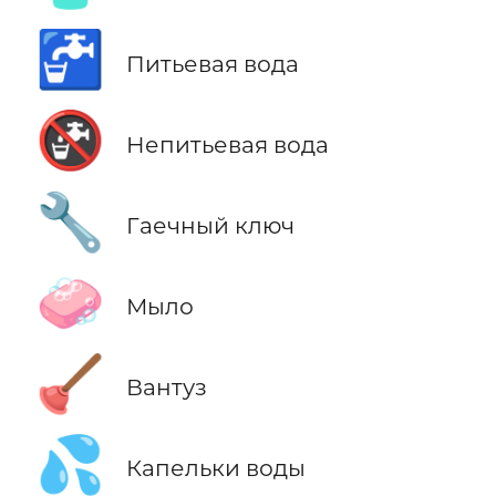
🚰
Питьевая вода
🚱
Непитьевая вода
🔧
Гаечный ключ
🧼
Мыло
🪠
Вантуз
💦
Капельки воды