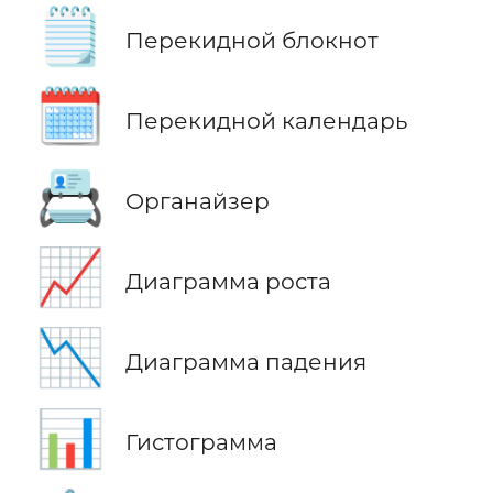
🗒️
Перекидной блокнот
🗓️
Перекидной календарь
📇
Органайзер
📈
Диаграмма роста
📉
Диаграмма падения
📊
Гистограмма