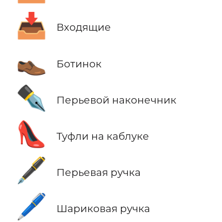
📥
Входящие
👞
Ботинок
✒️
Перьевой наконечник
👠
Туфли на каблуке
🖋️
Перьевая ручка
🖊️
Шариковая ручка