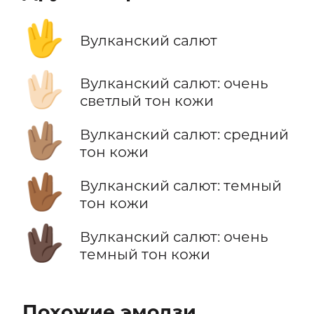
🖖
Вулканский салют
🖖🏻
Вулканский салют: очень
светлый тон кожи
🖖🏽
Вулканский салют: средний
тон кожи
🖖🏾
Вулканский салют: темный
тон кожи
🖖🏿
Вулканский салют: очень
темный тон кожи
Похожие эмодзи