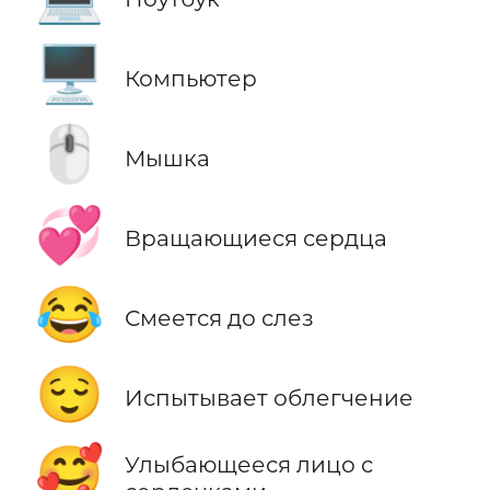
🖥️
Компьютер
🖱️
Мышка
💞
Вращающиеся сердца
😂
Смеется до слез
😌
Испытывает облегчение
🥰
Улыбающееся лицо с