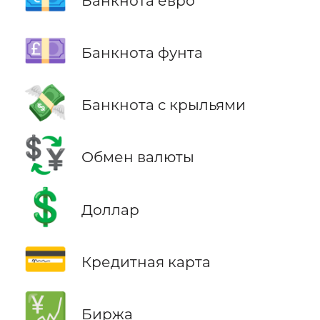
Банкнота евро
💷
Банкнота фунта
💸
Банкнота с крыльями
💱
Обмен валюты
💲
Доллар
💳
Кредитная карта
💹
Биржа