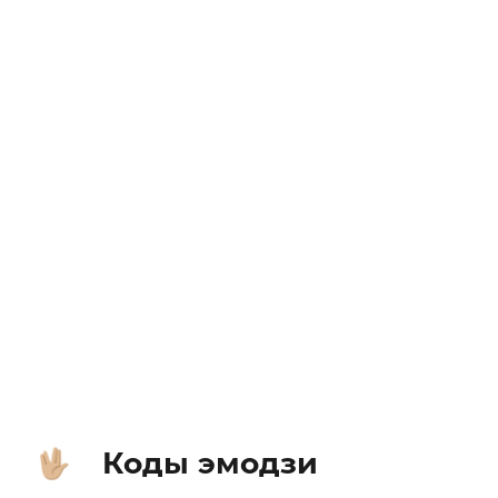
Коды эмодзи
🖖🏼