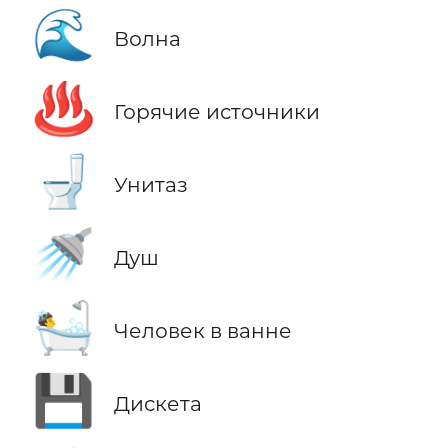
🌊
Волна
♨️
Горячие источники
🚽
Унитаз
🚿
Душ
🛀
Человек в ванне
💾
Дискета