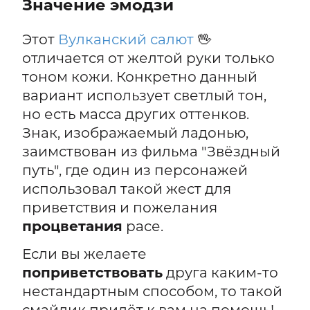
Значение эмодзи
Этот
Вулканский салют
🖖
отличается от желтой руки только
тоном кожи. Конкретно данный
вариант использует светлый тон,
но есть масса других оттенков.
Знак, изображаемый ладонью,
заимствован из фильма "Звёздный
путь", где один из персонажей
использовал такой жест для
приветствия и пожелания
процветания
расе.
Если вы желаете
поприветствовать
друга каким-то
нестандартным способом, то такой
смайлик придёт к вам на помощь!