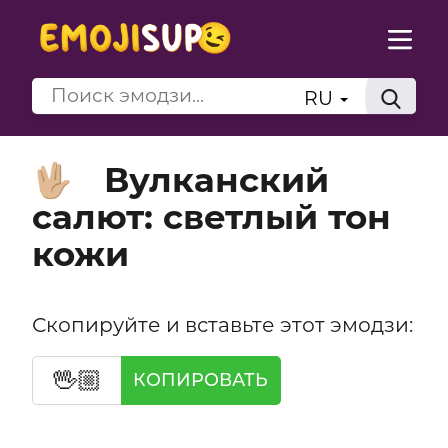
RU
Вулканский
🖖🏼
салют: светлый тон
кожи
Скопируйте и вставьте этот эмодзи:
🖖🏼
КОПИРОВАТЬ