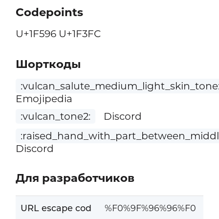
Codepoints
U+1F596 U+1F3FC
Шорткоды
:vulcan_salute_medium_light_skin_tone
Emojipedia
:vulcan_tone2:
Discord
:raised_hand_with_part_between_middl
Discord
Для разработчиков
URL escape cod
%F0%9F%96%96%F0