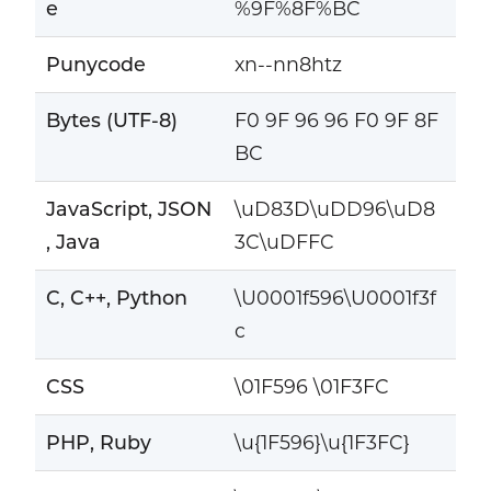
e
%9F%8F%BC
Punycode
xn--nn8htz
Bytes (UTF-8)
F0 9F 96 96 F0 9F 8F
BC
JavaScript, JSON
\uD83D\uDD96\uD8
, Java
3C\uDFFC
C, C++, Python
\U0001f596\U0001f3f
c
CSS
\01F596 \01F3FC
PHP, Ruby
\u{1F596}\u{1F3FC}