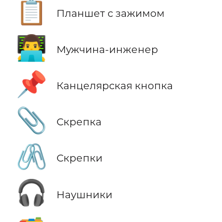
📋
Планшет с зажимом
👨‍💻
Мужчина-инженер
📌
Канцелярская кнопка
📎
Скрепка
🖇️
Скрепки
🎧
Наушники