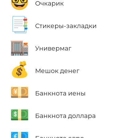
🤓
Очкарик
📑
Стикеры-закладки
🏬
Универмаг
💰
Мешок денег
💴
Банкнота иены
💵
Банкнота доллара
💶