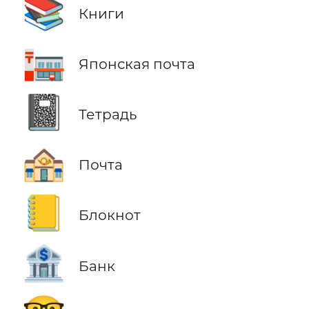
📚
Книги
🏣
Японская почта
📓
Тетрадь
🏤
Почта
📒
Блокнот
🏦
Банк