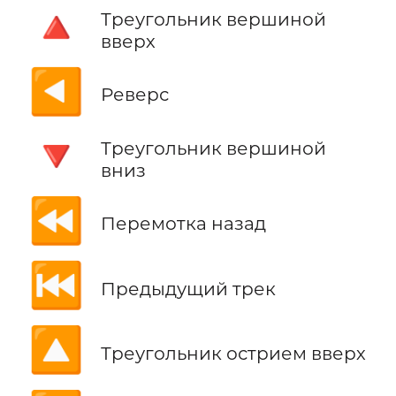
🔺
Треугольник вершиной
вверх
◀️
Реверс
🔻
Треугольник вершиной
вниз
⏪
Перемотка назад
⏮️
Предыдущий трек
🔼
Треугольник острием вверх