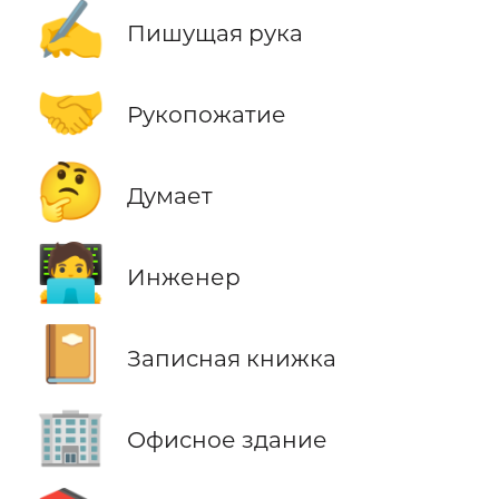
✍️
Пишущая рука
🤝
Рукопожатие
🤔
Думает
🧑‍💻
Инженер
📔
Записная книжка
🏢
Офисное здание