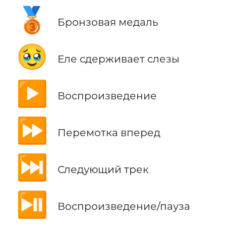
🥉
Бронзовая медаль
🥹
Еле сдерживает слезы
▶️
Воспроизведение
⏩
Перемотка вперед
⏭️
Следующий трек
⏯️
Воспроизведение/пауза