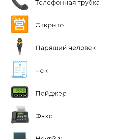
📞
Телефонная трубка
🈺
Открыто
🕴️
Парящий человек
🧾
Чек
📟
Пейджер
📠
Факс
💻
Ноутбук