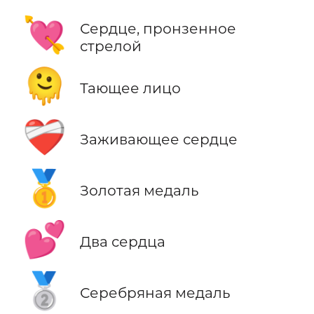
💘
Сердце, пронзенное
стрелой
🫠
Тающее лицо
❤️‍🩹
Заживающее сердце
🥇
Золотая медаль
💕
Два сердца
🥈
Серебряная медаль