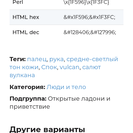
Perl
\x{1F596}\x{1F3FC}
HTML hex
&#x1F596;&#x1F3FC;
HTML dec
&#128406;&#127996;
Теги:
палец
,
рука
,
средне-светлый
тон кожи
,
Спок
,
vulcan
,
салют
вулкана
Категория:
Люди и тело
Подгруппа:
Открытые ладони и
приветствие
Другие варианты