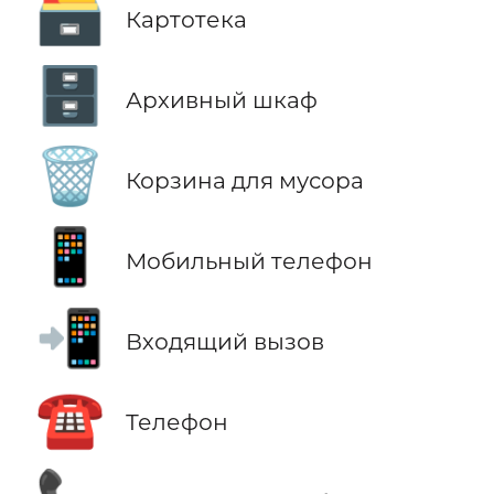
🗃️
Картотека
🗄️
Архивный шкаф
🗑️
Корзина для мусора
📱
Мобильный телефон
📲
Входящий вызов
☎️
Телефон