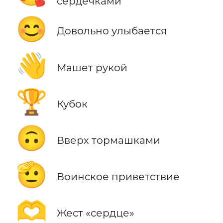
сердечками
😊
Довольно улыбается
👋
Машет рукой
🏆
Кубок
🙃
Вверх тормашками
🫡
Воинское приветствие
🫶
Жест «сердце»