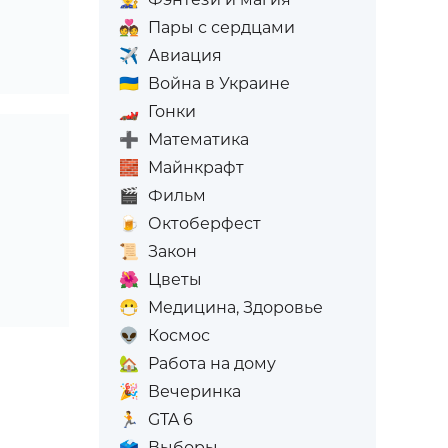
💑
Пары с сердцами
✈️
Авиация
🇺🇦
Война в Украине
🏎️
Гонки
➕
Математика
🧱
Майнкрафт
🎬
Фильм
🍺
Октоберфест
📜
Закон
🌺
Цветы
😷
Медицина, Здоровье
👽
Космос
🏡
Работа на дому
🎉
Вечеринка
🏃
GTA 6
🗳️
Выборы