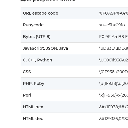
URL escape code
%F0%9F%A4
Punycode
xn--e5hx091o
Bytes (UTF-8)
F0 9F A4 B8 E
JavaScript, JSON, Java
\uD83E\uDD3
C, C++, Python
\U0001f938\u
CSS
\01F938 \200D
PHP, Ruby
\u{1F938}\u{2
Perl
\x{1F938}\x{20
HTML hex
&#x1F938;&#x
HTML dec
&#129336;&#8