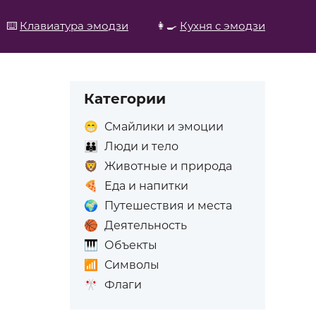
⌨️
Клавиатура эмодзи
👩‍🍳
Кухня с эмодзи
Категории
😁
Смайлики и эмоции
👪
Люди и тело
🦁
Животные и природа
🍕
Еда и напитки
🌍
Путешествия и места
🏀
Деятельность
🎹
Объекты
📶
Символы
🎌
Флаги