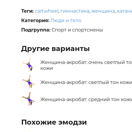
Теги:
cartwheel
,
гимнастика
,
женщина
,
катан
Категория:
Люди и тело
Подгруппа:
Спорт и спортсмены
Другие варианты
🤸🏻‍♀️
Женщина-акробат: очень светлый то
кожи
🤸🏼‍♀️
Женщина-акробат: светлый тон кож
🤸🏽‍♀️
Женщина-акробат: средний тон кож
Похожие эмодзи