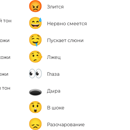
😡
Злится
😅
й тон
Нервно смеется
🤤
кожи
Пускает слюни
🤥
кожи
Лжец
👀
кожи
Глаза
🕳️
 тон
Дыра
😲
В шоке
😞
Разочарование