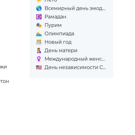
🌎
Всемирный день эмодзи
☪️
Рамадан
🎭
Пурим
🏊
Олимпиада
🎊
Новый год
🤱
День матери
♀️
Международный женский день (8-е марта)
ожи
🇺🇸
День независимости США
 тон