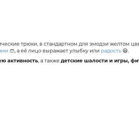
ские трюки, в стандартном для эмодзи желтом цве
ами
🩳, а её лицо выражает улыбку или
радость
😃.
ую активность
, а также
детские шалости и игры, фи