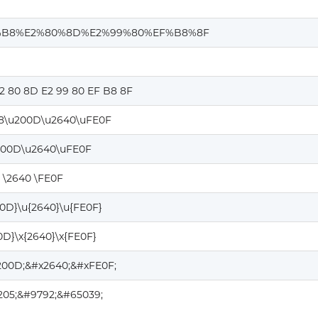
%B8%E2%80%8D%E2%99%80%EF%B8%8F
2 80 8D E2 99 80 EF B8 8F
8\u200D\u2640\uFE0F
200D\u2640\uFE0F
 \2640 \FE0F
00D}\u{2640}\u{FE0F}
0D}\x{2640}\x{FE0F}
200D;&#x2640;&#xFE0F;
205;&#9792;&#65039;