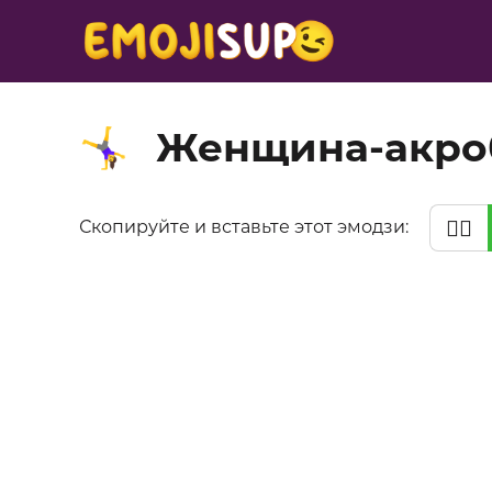
Женщина-акро
🤸‍♀️
🤸‍♀️
Скопируйте и вставьте этот эмодзи: