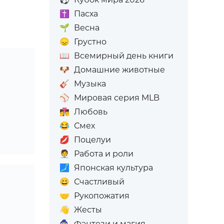
✝️
Пасха
🌱
Весна
😞
Грустно
📖
Всемирный день книги
🐶
Домашние животные
🎸
Музыка
⚾
Мировая серия MLB
👩‍❤️‍💋‍👨
Любовь
😂
Смех
💋
Поцелуи
🧑‍💼
Работа и роли
🗾
Японская культура
😄
Счастливый
🤝
Рукопожатия
👋
Жесты
🧙
Фэнтези и магия