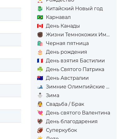
🐉
Китайский Новый год
🇧🇷
Карнавал
🇨🇦
День Канады
✊🏿
Жизни Темнокожих Имеют Значение
🛍️
Черная пятница
🎂
День рождения
🇫🇷
День взятия Бастилии
☘️
День Святого Патрика
🇦🇺
День Австралии
🎿
Зимние Олимпийские игры
⛄
Зима
👰
Свадьба / Брак
💘
День святого Валентина
🦃
День благодарения
🏈
Суперкубок
☀️
Лето