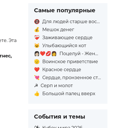
Самые популярные
🔞
Для людей старше восемнадцати лет
💰
Мешок денег
❤️‍🩹
Заживающее сердце
те. Эта
😺
Улыбающийся кот
👩🏻‍❤️‍💋‍👩
Поцелуй - Женщина: Светлый тон кожи, Женщина: Без тона кожи
тнес,
🫡
Воинское приветствие
❤️
Красное сердце
💘
Сердце, пронзенное стрелой
☭
Серп и молот
👍
Большой палец вверх
События и темы
⚽
Кубок мира 2026