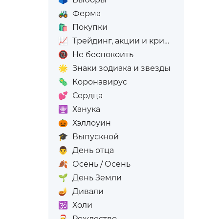
🚜
Ферма
🛍️
Покупки
📈
Трейдинг, акции и криптовалюта
📵
Не беспокоить
🌟
Знаки зодиака и звезды
🦠
Коронавирус
💕
Сердца
🕎
Ханука
🎃
Хэллоуин
🎓
Выпускной
👨
День отца
🍂
Осень / Осень
🌱
День Земли
🪔
Дивали
🕉️
Холи
🎅
Рождество