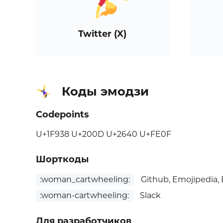
Twitter (X)
Коды эмодзи
🤸‍♀️
Codepoints
U+1F938 U+200D U+2640 U+FE0F
Шорткоды
:woman_cartwheeling:
Github, Emojipedia, 
:woman-cartwheeling:
Slack
Для разработчиков