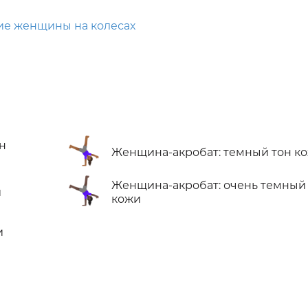
ие женщины на колесах
🤸🏾‍♀️
н
Женщина-акробат: темный тон к
🤸🏿‍♀️
Женщина-акробат: очень темный
и
кожи
и