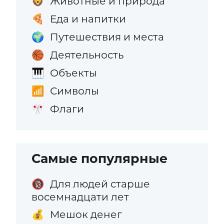
Животные и природа
🦁
Еда и напитки
🍕
Путешествия и места
🌍
Деятельность
🏀
Объекты
🎹
Символы
📶
Флаги
🎌
Самые популярные
Для людей старше
🔞
восемнадцати лет
Мешок денег
💰