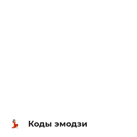
Коды эмодзи
💃🏻