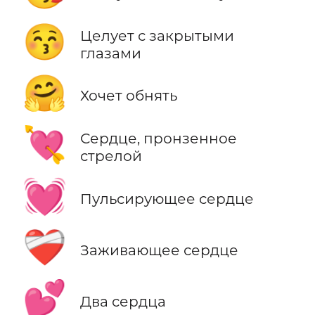
😚
Целует с закрытыми
глазами
🤗
Хочет обнять
💘
Сердце, пронзенное
стрелой
💓
Пульсирующее сердце
❤️‍🩹
Заживающее сердце
💕
Два сердца