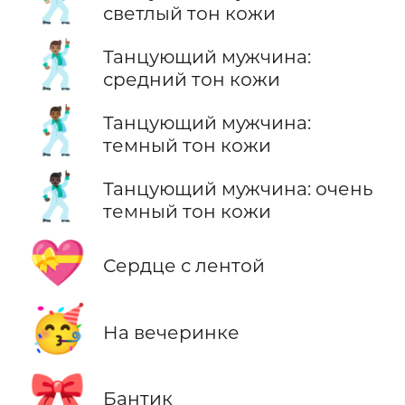
светлый тон кожи
🕺🏽
Танцующий мужчина:
средний тон кожи
🕺🏾
Танцующий мужчина:
темный тон кожи
🕺🏿
Танцующий мужчина: очень
темный тон кожи
💝
Сердце с лентой
🥳
На вечеринке
🎀
Бантик