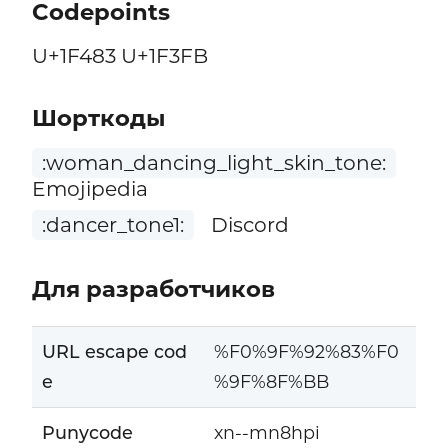
Codepoints
U+1F483 U+1F3FB
Шорткоды
:woman_dancing_light_skin_tone:
Emojipedia
:dancer_tone1:
Discord
Для разработчиков
URL escape cod
%F0%9F%92%83%F0
e
%9F%8F%BB
Punycode
xn--mn8hpi