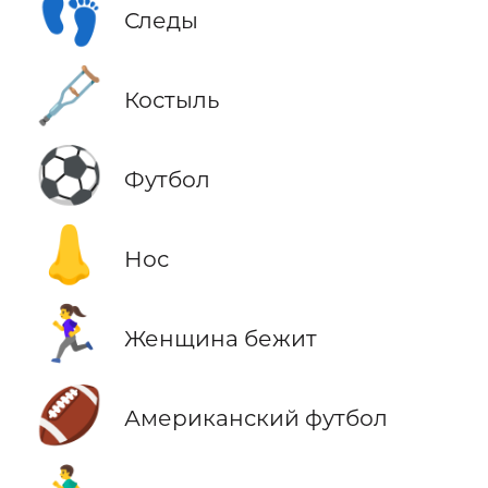
👣
Следы
🩼
Костыль
⚽
Футбол
👃
Нос
🏃‍♀️
Женщина бежит
🏈
Американский футбол