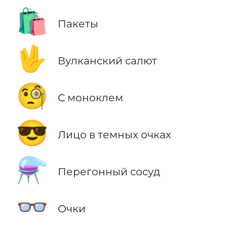
🛍️
Пакеты
🖖
Вулканский салют
🧐
С моноклем
😎
Лицо в темных очках
⚗️
Перегонный сосуд
👓
Очки