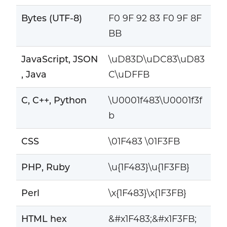
Bytes (UTF-8)
F0 9F 92 83 F0 9F 8F
BB
JavaScript, JSON
\uD83D\uDC83\uD83
, Java
C\uDFFB
C, C++, Python
\U0001f483\U0001f3f
b
CSS
\01F483 \01F3FB
PHP, Ruby
\u{1F483}\u{1F3FB}
Perl
\x{1F483}\x{1F3FB}
HTML hex
&#x1F483;&#x1F3FB;