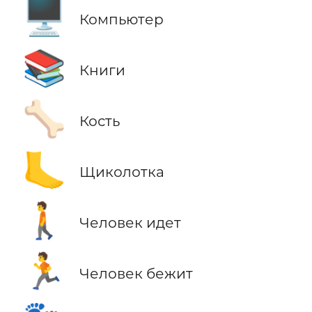
🖥️
Компьютер
📚
Книги
🦴
Кость
🦶
Щиколотка
🚶
Человек идет
🏃
Человек бежит