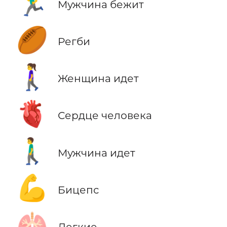
🏃‍♂️
Мужчина бежит
🏉
Регби
🚶‍♀️
Женщина идет
🫀
Сердце человека
🚶‍♂️
Мужчина идет
💪
Бицепс
🫁
Легкие