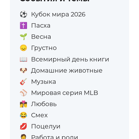
Кубок мира 2026
⚽
Пасха
✝️
Весна
🌱
Грустно
😞
Всемирный день книги
📖
Домашние животные
🐶
Музыка
🎸
Мировая серия MLB
⚾
Любовь
👩‍❤️‍💋‍👨
Смех
😂
Поцелуи
💋
Работа и роли
🧑‍💼