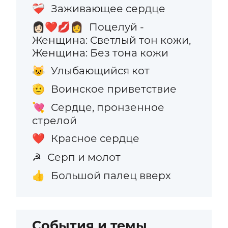
Заживающее сердце
❤️‍🩹
Поцелуй -
👩🏻‍❤️‍💋‍👩
Женщина: Светлый тон кожи,
Женщина: Без тона кожи
Улыбающийся кот
😺
Воинское приветствие
🫡
Сердце, пронзенное
💘
стрелой
Красное сердце
❤️
Серп и молот
☭
Большой палец вверх
👍
События и темы