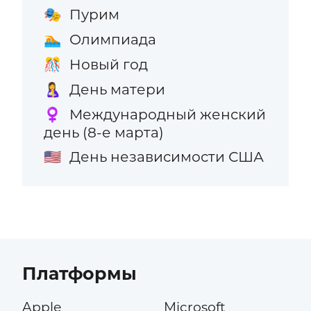
Пурим
🎭
Олимпиада
🏊
Новый год
🎊
День матери
🤱
Международный женский
♀️
день (8-е марта)
День независимости США
🇺🇸
Платформы
Apple
Microsoft