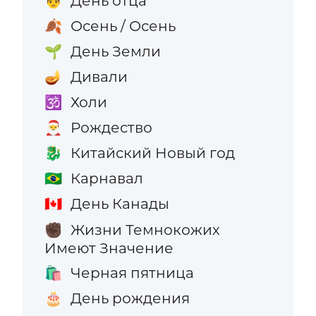
День отца
👨
Осень / Осень
🍂
День Земли
🌱
Дивали
🪔
Холи
🕉️
Рождество
🎅
Китайский Новый год
🐉
Карнавал
🇧🇷
День Канады
🇨🇦
Жизни Темнокожих
✊🏿
Имеют Значение
Черная пятница
🛍️
День рождения
🎂