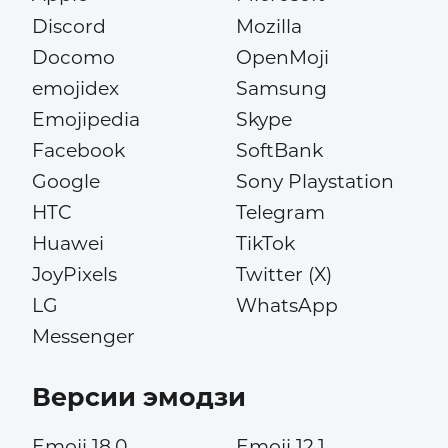
Discord
Mozilla
Docomo
OpenMoji
emojidex
Samsung
Emojipedia
Skype
Facebook
SoftBank
Google
Sony Playstation
HTC
Telegram
Huawei
TikTok
JoyPixels
Twitter (X)
LG
WhatsApp
Messenger
Версии эмодзи
Emoji 18.0
Emoji 12.1