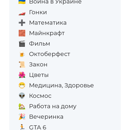
Война в Украине
🇺🇦
Гонки
🏎️
Математика
➕
Майнкрафт
🧱
Фильм
🎬
Октоберфест
🍺
Закон
📜
Цветы
🌺
Медицина, Здоровье
😷
Космос
👽
Работа на дому
🏡
Вечеринка
🎉
GTA 6
🏃