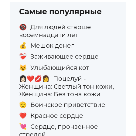
Самые популярные
Для людей старше
🔞
восемнадцати лет
Мешок денег
💰
Заживающее сердце
❤️‍🩹
Улыбающийся кот
😺
Поцелуй -
👩🏻‍❤️‍💋‍👩
Женщина: Светлый тон кожи,
Женщина: Без тона кожи
Воинское приветствие
🫡
Красное сердце
❤️
Сердце, пронзенное
💘
стрелой