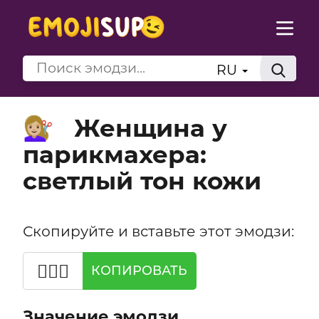
RU
Женщина у
💇🏼‍♀️
парикмахера:
светлый тон кожи
Скопируйте и вставьте этот эмодзи:
💇🏼‍♀️
КОПИРОВАТЬ
Значение эмодзи