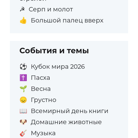
Серп и молот
☭
Большой палец вверх
👍
События и темы
Кубок мира 2026
⚽
Пасха
✝️
Весна
🌱
Грустно
😞
Всемирный день книги
📖
Домашние животные
🐶
Музыка
🎸