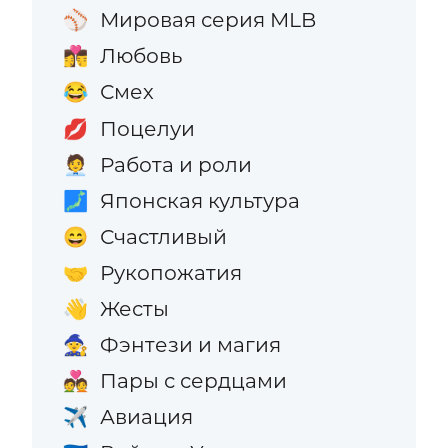
Мировая серия MLB
⚾
Любовь
👩‍❤️‍💋‍👨
Смех
😂
Поцелуи
💋
Работа и роли
🧑‍💼
Японская культура
🗾
Счастливый
😄
Рукопожатия
🤝
Жесты
👋
Фэнтези и магия
🧙
Пары с сердцами
💑
Авиация
✈️