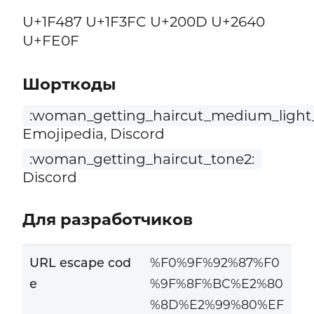
U+1F487 U+1F3FC U+200D U+2640
U+FE0F
Шорткоды
:woman_getting_haircut_medium_light_
Emojipedia, Discord
:woman_getting_haircut_tone2:
Discord
Для разработчиков
URL escape cod
%F0%9F%92%87%F0
e
%9F%8F%BC%E2%80
%8D%E2%99%80%EF