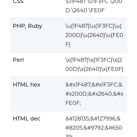
CSS
\01F487 \01F3FC \200
D \2640 \FE0F
PHP, Ruby
\u{1F487}\u{1F3FC}\u{
200D}\u{2640}\u{FE0
F}
Perl
\x{1F487}\x{1F3FC}\x{2
00D}\x{2640}\x{FE0F}
HTML hex
&#x1F487;&#x1F3FC;&
#x200D;&#x2640;&#x
FE0F;
HTML dec
&#128135;&#127996;&
#8205;&#9792;&#650
39;