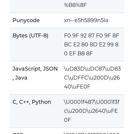
%B8%8F
Punycode
xn--e5h5899n5la
Bytes (UTF-8)
F0 9F 92 87 F0 9F 8F
BC E2 80 8D E2 99 8
0 EF B8 8F
JavaScript, JSON
\uD83D\uDC87\uD83
, Java
C\uDFFC\u200D\u26
40\uFE0F
C, C++, Python
\U0001f487\U0001f3f
c\u200D\u2640\uFE
0F