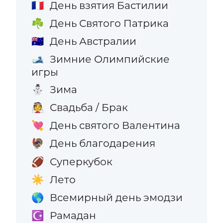
День взятия Бастилии
🇫🇷
День Святого Патрика
☘️
День Австралии
🇦🇺
Зимние Олимпийские
🎿
игры
Зима
⛄
Свадьба / Брак
👰
День святого Валентина
💘
День благодарения
🦃
Суперкубок
🏈
Лето
☀️
Всемирный день эмодзи
🌎
Рамадан
☪️