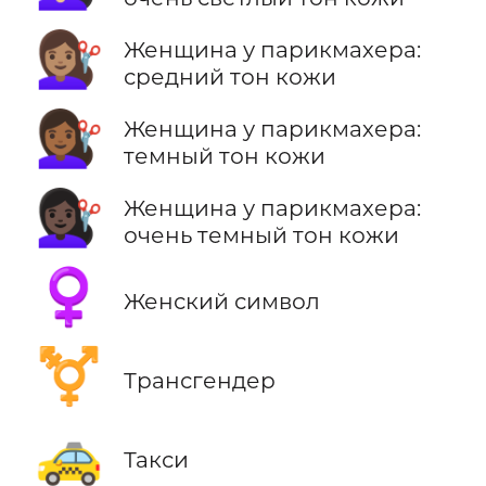
💇🏽‍♀️
Женщина у парикмахера:
средний тон кожи
💇🏾‍♀️
Женщина у парикмахера:
темный тон кожи
💇🏿‍♀️
Женщина у парикмахера:
очень темный тон кожи
♀️
Женский символ
⚧️
Трансгендер
🚕
Такси