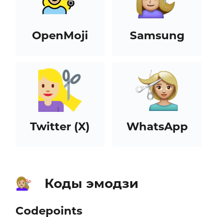
OpenMoji
Samsung
Twitter (X)
WhatsApp
Коды эмодзи
💇🏼‍♀️
Codepoints