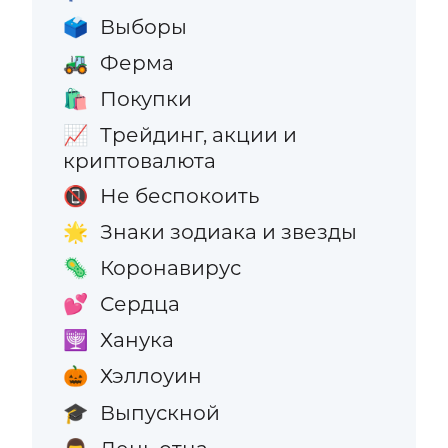
Выборы
🗳️
Ферма
🚜
Покупки
🛍️
Трейдинг, акции и
📈
криптовалюта
Не беспокоить
📵
Знаки зодиака и звезды
🌟
Коронавирус
🦠
Сердца
💕
Ханука
🕎
Хэллоуин
🎃
Выпускной
🎓