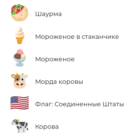
🥙
Шаурма
🍦
Мороженое в стаканчике
🍨
Мороженое
🐮
Морда коровы
🇺🇸
Флаг: Соединенные Штаты
🐄
Корова