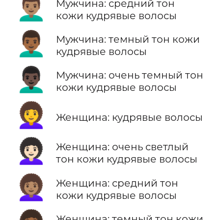
👨🏽‍🦱
Мужчина: средний тон
кожи кудрявые волосы
👨🏾‍🦱
Мужчина: темный тон кожи
кудрявые волосы
👨🏿‍🦱
Мужчина: очень темный тон
кожи кудрявые волосы
👩‍🦱
Женщина: кудрявые волосы
👩🏻‍🦱
Женщина: очень светлый
тон кожи кудрявые волосы
👩🏽‍🦱
Женщина: средний тон
кожи кудрявые волосы
Женщина: темный тон кожи