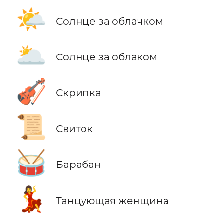
🌤️
Солнце за облачком
🌥️
Солнце за облаком
🎻
Скрипка
📜
Свиток
🥁
Барабан
💃
Танцующая женщина