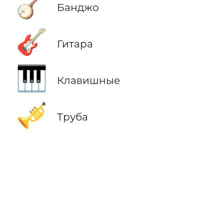
🪕
Банджо
🎸
Гитара
🎹
Клавишные
🎺
Труба