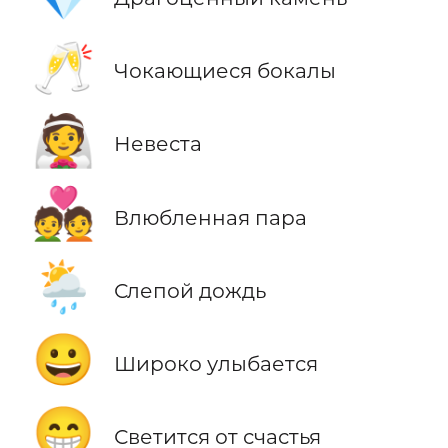
🥂
Чокающиеся бокалы
👰
Невеста
💑
Влюбленная пара
🌦️
Слепой дождь
😀
Широко улыбается
😁
Светится от счастья