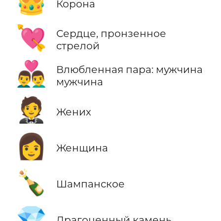
👑
Корона
💘
Сердце, пронзенное
стрелой
👨‍❤️‍👨
Влюбленная пара: мужчина
мужчина
🤵
Жених
👩
Женщина
🍾
Шампанское
💎
Драгоценный камень