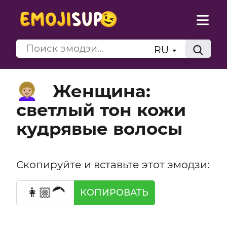
RU
Женщина:
👩🏼‍🦱
светлый тон кожи
кудрявые волосы
Скопируйте и вставьте этот эмодзи:
👩🏼‍🦱
КОПИРОВАТЬ