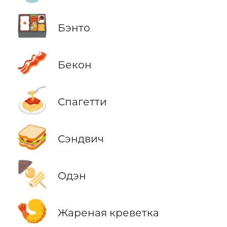
🍱
Бэнто
🥓
Бекон
🍝
Спагетти
🥪
Сэндвич
🍢
Одэн
🍤
Жареная креветка