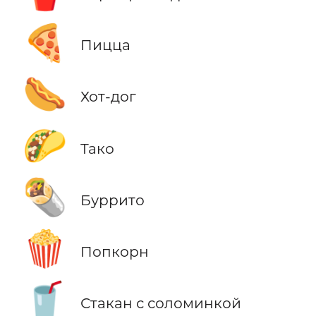
🍕
Пицца
🌭
Хот-дог
🌮
Тако
🌯
Буррито
🍿
Попкорн
🥤
Стакан с соломинкой