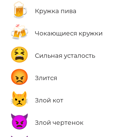
🍺
Кружка пива
🍻
Чокающиеся кружки
😫
Сильная усталость
😡
Злится
😾
Злой кот
👿
Злой чертенок