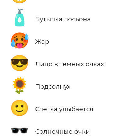
🧴
Бутылка лосьона
🥵
Жар
😎
Лицо в темных очках
🌻
Подсолнух
🙂
Слегка улыбается
🕶️
Солнечные очки