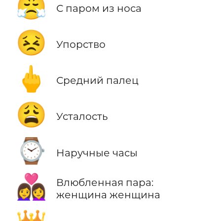
😤
С паром из носа
😣
Упорство
🖕
Средний палец
😩
Усталость
⌚
Наручные часы
👩‍❤️‍👩
Влюбленная пара:
женщина женщина