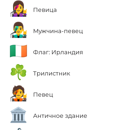
👩‍🎤
Певица
👨‍🎤
Мужчина-певец
🇮🇪
Флаг: Ирландия
☘️
Трилистник
🧑‍🎤
Певец
🏛️
Античное здание