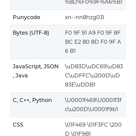
%8D%F0%9F%A6%B1
Punycode
xn--nn8hzg03l
Bytes (UTF-8)
F0 9F 91 A9 F0 9F 8F
BC E2 80 8D F0 9F A
6 B1
JavaScript, JSON
\uD83D\uDC69\uD83
, Java
C\uDFFC\u200D\uD
83E\uDDB1
C, C++, Python
\U0001f469\U0001f3f
c\u200D\U0001f9b1
CSS
\01F469 \01F3FC \200
D \01F9B1