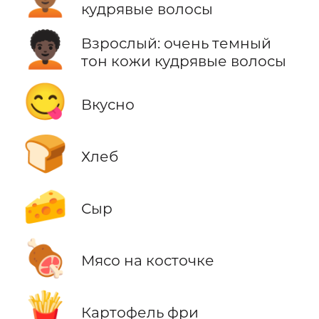
кудрявые волосы
🧑🏿‍🦱
Взрослый: очень темный
тон кожи кудрявые волосы
😋
Вкусно
🍞
Хлеб
🧀
Сыр
🍖
Мясо на косточке
🍟
Картофель фри