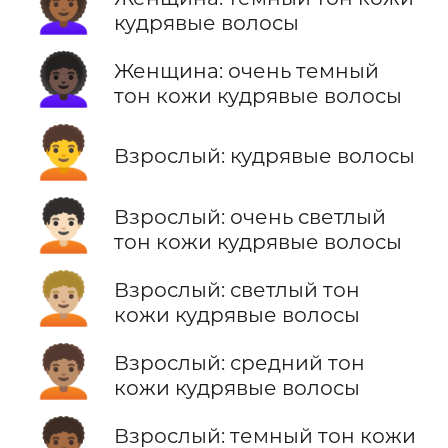
👩🏾‍🦱
кудрявые волосы
👩🏿‍🦱
Женщина: очень темный
тон кожи кудрявые волосы
🧑‍🦱
Взрослый: кудрявые волосы
🧑🏻‍🦱
Взрослый: очень светлый
тон кожи кудрявые волосы
🧑🏼‍🦱
Взрослый: светлый тон
кожи кудрявые волосы
🧑🏽‍🦱
Взрослый: средний тон
кожи кудрявые волосы
🧑🏾‍🦱
Взрослый: темный тон кожи