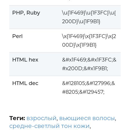
PHP, Ruby
\u{1F469}\u{1F3FC}\u{
200D}\u{1F9B1}
Perl
\x{1F469}\x{1F3FC}\x{2
00D}\x{1F9B1}
HTML hex
&#x1F469;&#x1F3FC;&
#x200D;&#x1F9B1;
HTML dec
&#128105;&#127996;&
#8205;&#129457;
Теги:
взрослый
,
вьющиеся волосы
,
средне-светлый тон кожи
,