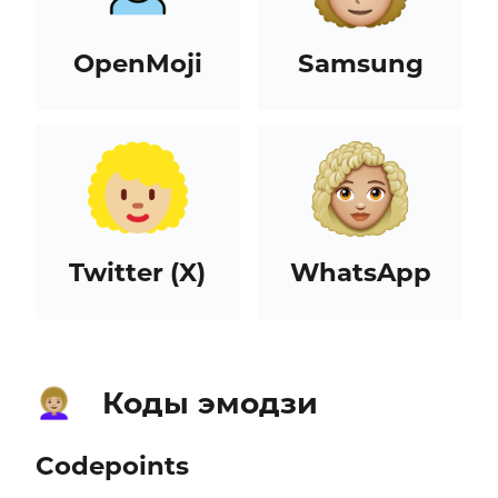
OpenMoji
Samsung
Twitter (X)
WhatsApp
Коды эмодзи
👩🏼‍🦱
Codepoints