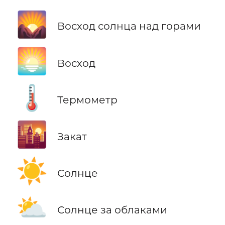
🌄
Восход солнца над горами
🌅
Восход
🌡️
Термометр
🌇
Закат
☀️
Солнце
⛅
Солнце за облаками