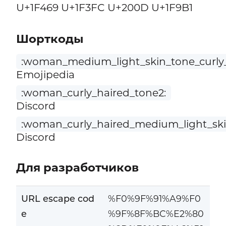
U+1F469 U+1F3FC U+200D U+1F9B1
Шорткоды
:woman_medium_light_skin_tone_curly_
Emojipedia
:woman_curly_haired_tone2:
Discord
:woman_curly_haired_medium_light_ski
Discord
Для разработчиков
URL escape cod
%F0%9F%91%A9%F0
e
%9F%8F%BC%E2%80