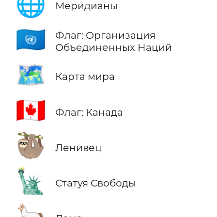
🌐
Меридианы
🇺🇳
Флаг: Организация
Объединенных Наций
🗺️
Карта мира
🇨🇦
Флаг: Канада
🦥
Ленивец
🗽
Статуя Свободы
🦙