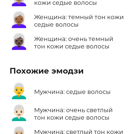
кожи седые волосы
👩🏾‍🦳
Женщина: темный тон кожи
седые волосы
👩🏿‍🦳
Женщина: очень темный
тон кожи седые волосы
Похожие эмодзи
👨‍🦳
Мужчина: седые волосы
👨🏻‍🦳
Мужчина: очень светлый
тон кожи седые волосы
Мужчина: светлый тон кожи