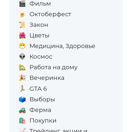
Фильм
🎬
Октоберфест
🍺
Закон
📜
Цветы
🌺
Медицина, Здоровье
😷
Космос
👽
Работа на дому
🏡
Вечеринка
🎉
GTA 6
🏃
Выборы
🗳️
Ферма
🚜
Покупки
🛍️
Трейдинг, акции и
📈