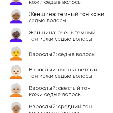
кожи седые волосы
👩🏾‍🦳
Женщина: темный тон кожи
седые волосы
👩🏿‍🦳
Женщина: очень темный
тон кожи седые волосы
🧑‍🦳
Взрослый: седые волосы
🧑🏻‍🦳
Взрослый: очень светлый
тон кожи седые волосы
🧑🏼‍🦳
Взрослый: светлый тон
кожи седые волосы
🧑🏽‍🦳
Взрослый: средний тон
кожи седые волосы