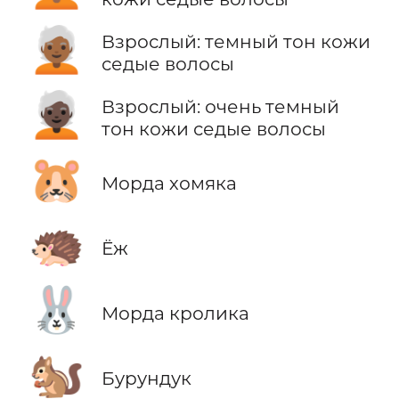
🧑🏾‍🦳
Взрослый: темный тон кожи
седые волосы
🧑🏿‍🦳
Взрослый: очень темный
тон кожи седые волосы
🐹
Морда хомяка
🦔
Ёж
🐰
Морда кролика
🐿️
Бурундук