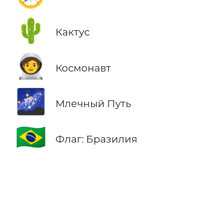
🌵
Кактус
🧑‍🚀
Космонавт
🌌
Млечный Путь
🇧🇷
Флаг: Бразилия