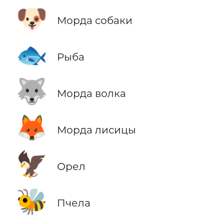
🐶
Морда собаки
🐟
Рыба
🐺
Морда волка
🦊
Морда лисицы
🦅
Орел
🐝
Пчела