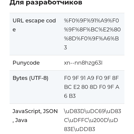
Для разработчиков
URL escape cod
%F0%9F%91%A9%F0
e
%9F%8F%BC%E2%80
%8D%F0%9F%A6%B
3
Punycode
xn--nn8hzg63l
Bytes (UTF-8)
F0 9F 91 A9 F0 9F 8F
BC E2 80 8D F0 9F A
6 B3
JavaScript, JSON
\uD83D\uDC69\uD83
, Java
C\uDFFC\u200D\uD
83E\uDDB3