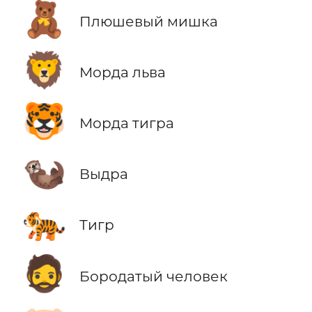
🧸
Плюшевый мишка
🦁
Морда льва
🐯
Морда тигра
🦦
Выдра
🐅
Тигр
🧔
Бородатый человек