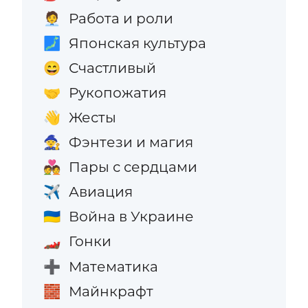
Работа и роли
🧑‍💼
Японская культура
🗾
Счастливый
😄
Рукопожатия
🤝
Жесты
👋
Фэнтези и магия
🧙
Пары с сердцами
💑
Авиация
✈️
Война в Украине
🇺🇦
Гонки
🏎️
Математика
➕
Майнкрафт
🧱