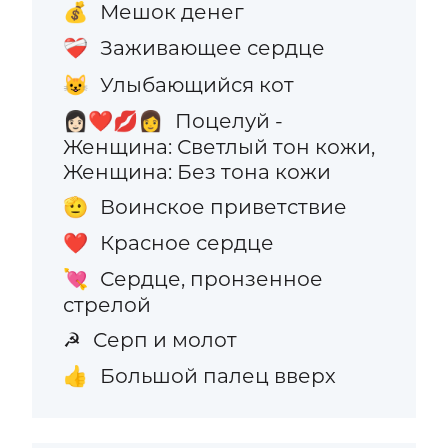
Мешок денег
💰
Заживающее сердце
❤️‍🩹
Улыбающийся кот
😺
Поцелуй -
👩🏻‍❤️‍💋‍👩
Женщина: Светлый тон кожи,
Женщина: Без тона кожи
Воинское приветствие
🫡
Красное сердце
❤️
Сердце, пронзенное
💘
стрелой
Серп и молот
☭
Большой палец вверх
👍