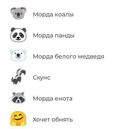
🐨
Морда коалы
🐼
Морда панды
🐻‍❄️
Морда белого медведя
🦨
Скунс
🦝
Морда енота
🤗
Хочет обнять