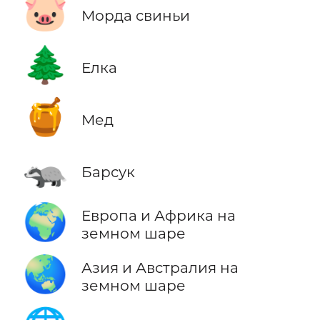
🐷
Морда свиньи
🌲
Елка
🍯
Мед
🦡
Барсук
🌍
Европа и Африка на
земном шаре
🌏
Азия и Австралия на
земном шаре