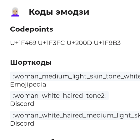
Коды эмодзи
👩🏼‍🦳
Codepoints
U+1F469 U+1F3FC U+200D U+1F9B3
Шорткоды
:woman_medium_light_skin_tone_white
Emojipedia
:woman_white_haired_tone2:
Discord
:woman_white_haired_medium_light_sk
Discord