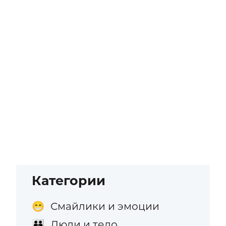
Категории
Смайлики и эмоции
😁
Люди и тело
👪