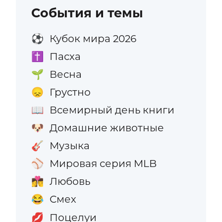
События и темы
Кубок мира 2026
⚽
Пасха
✝️
Весна
🌱
Грустно
😞
Всемирный день книги
📖
Домашние животные
🐶
Музыка
🎸
Мировая серия MLB
⚾
Любовь
👩‍❤️‍💋‍👨
Смех
😂
Поцелуи
💋