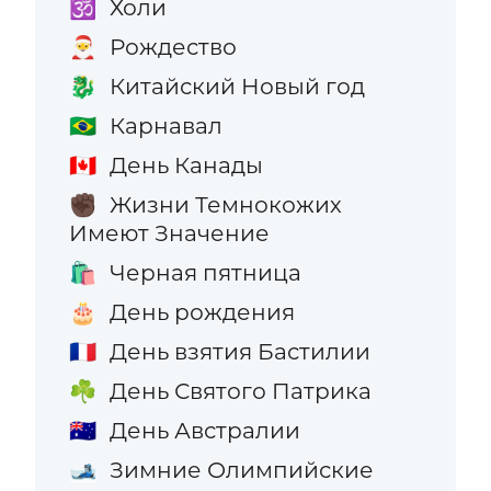
Холи
🕉️
Рождество
🎅
Китайский Новый год
🐉
Карнавал
🇧🇷
День Канады
🇨🇦
Жизни Темнокожих
✊🏿
Имеют Значение
Черная пятница
🛍️
День рождения
🎂
День взятия Бастилии
🇫🇷
День Святого Патрика
☘️
День Австралии
🇦🇺
Зимние Олимпийские
🎿