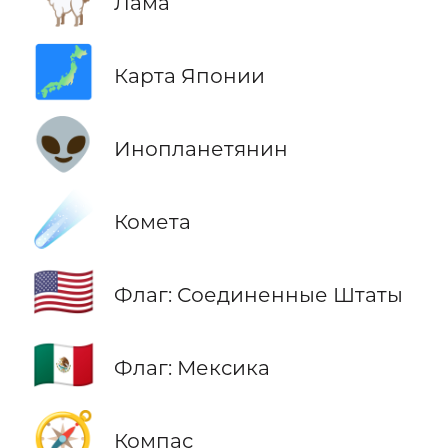
Лама
🗾
Карта Японии
👽
Инопланетянин
☄️
Комета
🇺🇸
Флаг: Соединенные Штаты
🇲🇽
Флаг: Мексика
🧭
Компас