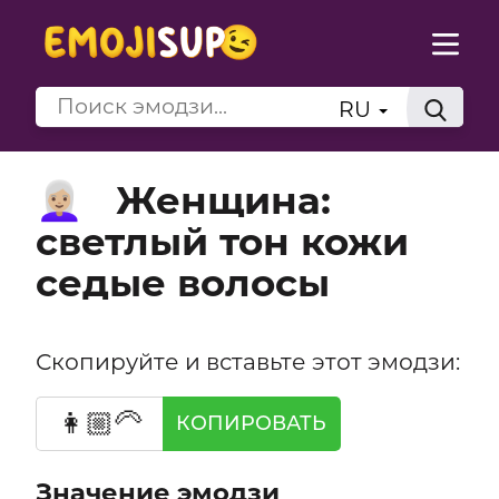
RU
Женщина:
👩🏼‍🦳
светлый тон кожи
седые волосы
Скопируйте и вставьте этот эмодзи:
👩🏼‍🦳
КОПИРОВАТЬ
Значение эмодзи