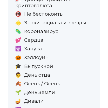
криптовалюта
Не беспокоить
📵
Знаки зодиака и звезды
🌟
Коронавирус
🦠
Сердца
💕
Ханука
🕎
Хэллоуин
🎃
Выпускной
🎓
День отца
👨
Осень / Осень
🍂
День Земли
🌱
Дивали
🪔