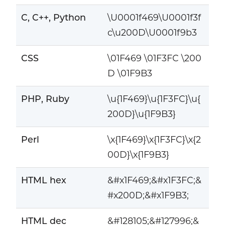
C, C++, Python
\U0001f469\U0001f3f
c\u200D\U0001f9b3
CSS
\01F469 \01F3FC \200
D \01F9B3
PHP, Ruby
\u{1F469}\u{1F3FC}\u{
200D}\u{1F9B3}
Perl
\x{1F469}\x{1F3FC}\x{2
00D}\x{1F9B3}
HTML hex
&#x1F469;&#x1F3FC;&
#x200D;&#x1F9B3;
HTML dec
&#128105;&#127996;&