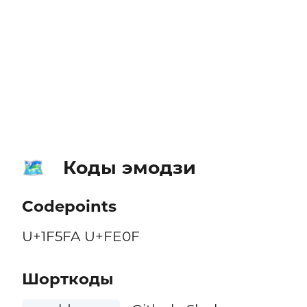
Коды эмодзи
🗺️
Codepoints
U+1F5FA U+FE0F
Шорткоды