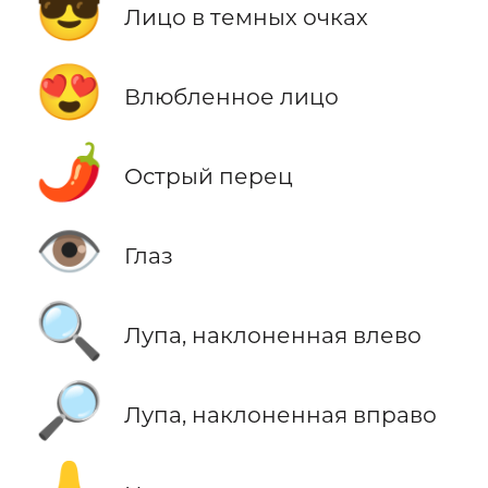
😎
Лицо в темных очках
😍
Влюбленное лицо
🌶️
Острый перец
👁️
Глаз
🔍
Лупа, наклоненная влево
🔎
Лупа, наклоненная вправо