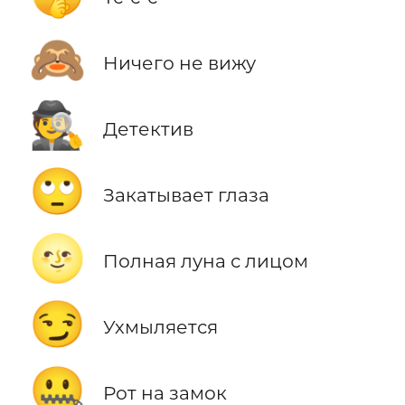
🙈
Ничего не вижу
🕵️
Детектив
🙄
Закатывает глаза
🌝
Полная луна с лицом
😏
Ухмыляется
🤐
Рот на замок