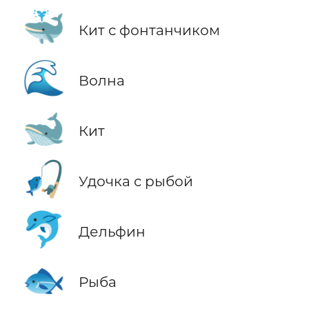
🐳
Кит с фонтанчиком
🌊
Волна
🐋
Кит
🎣
Удочка с рыбой
🐬
Дельфин
🐟
Рыба