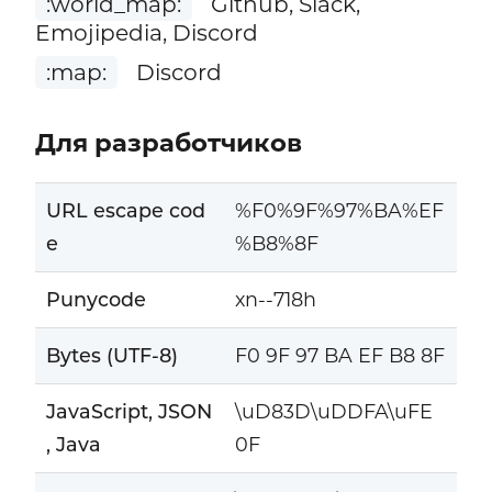
:world_map:
Github, Slack,
Emojipedia, Discord
:map:
Discord
Для разработчиков
URL escape cod
%F0%9F%97%BA%EF
e
%B8%8F
Punycode
xn--718h
Bytes (UTF-8)
F0 9F 97 BA EF B8 8F
JavaScript, JSON
\uD83D\uDDFA\uFE
, Java
0F