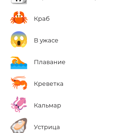
🦀
Краб
😱
В ужасе
🏊
Плавание
🦐
Креветка
🦑
Кальмар
🦪
Устрица