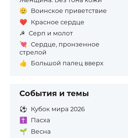
Воинское приветствие
🫡
Красное сердце
❤️
Серп и молот
☭
Сердце, пронзенное
💘
стрелой
Большой палец вверх
👍
События и темы
Кубок мира 2026
⚽
Пасха
✝️
Весна
🌱