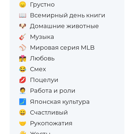
Грустно
😞
Всемирный день книги
📖
Домашние животные
🐶
Музыка
🎸
Мировая серия MLB
⚾
Любовь
👩‍❤️‍💋‍👨
Смех
😂
Поцелуи
💋
Работа и роли
🧑‍💼
Японская культура
🗾
Счастливый
😄
Рукопожатия
🤝
Жесты
👋