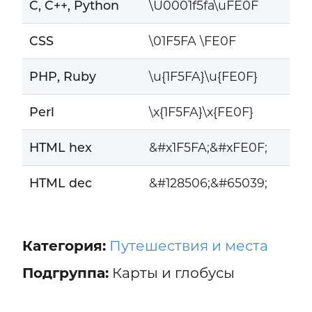
C, C++, Python
\U0001f5fa\uFE0F
CSS
\01F5FA \FE0F
PHP, Ruby
\u{1F5FA}\u{FE0F}
Perl
\x{1F5FA}\x{FE0F}
HTML hex
&#x1F5FA;&#xFE0F;
HTML dec
&#128506;&#65039;
Категория:
Путешествия и места
Подгруппа:
Карты и глобусы