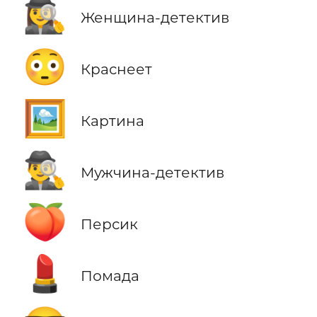
🕵️‍♀️
Женщина-детектив
😳
Краснеет
🖼️
Картина
🕵️‍♂️
Мужчина-детектив
🍑
Персик
💄
Помада