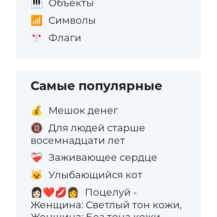
Объекты
🎹
Символы
📶
Флаги
🎌
Самые популярные
Мешок денег
💰
Для людей старше
🔞
восемнадцати лет
Заживающее сердце
❤️‍🩹
Улыбающийся кот
😺
Поцелуй -
👩🏻‍❤️‍💋‍👩
Женщина: Светлый тон кожи,
Женщина: Без тона кожи