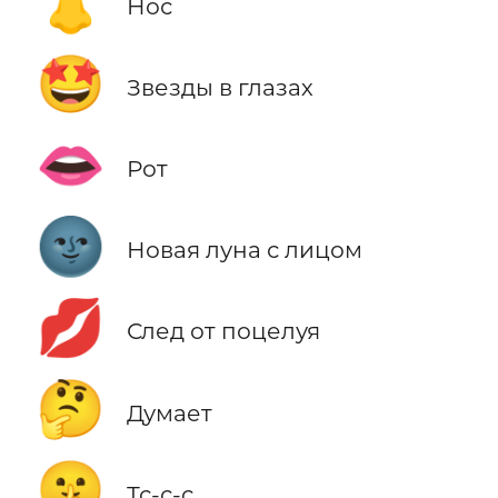
👃
Нос
🤩
Звезды в глазах
👄
Рот
🌚
Новая луна с лицом
💋
След от поцелуя
🤔
Думает
🤫
Тс-с-с