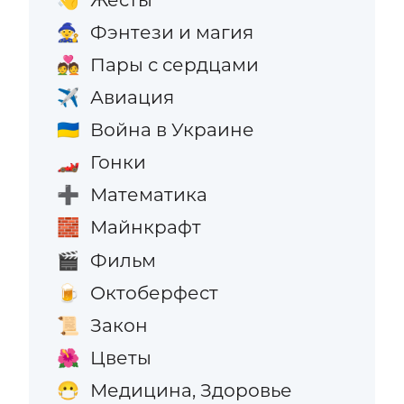
Фэнтези и магия
🧙
Пары с сердцами
💑
Авиация
✈️
Война в Украине
🇺🇦
Гонки
🏎️
Математика
➕
Майнкрафт
🧱
Фильм
🎬
Октоберфест
🍺
Закон
📜
Цветы
🌺
Медицина, Здоровье
😷