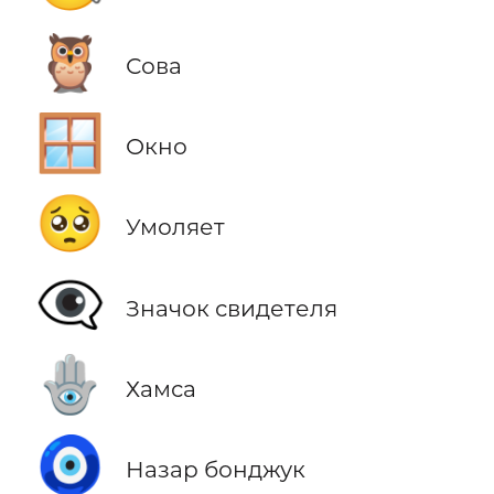
🦉
Сова
🪟
Окно
🥺
Умоляет
👁️‍🗨️
Значок свидетеля
🪬
Хамса
🧿
Назар бонджук