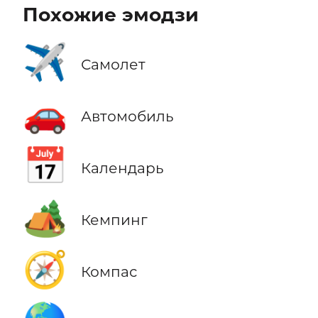
Похожие эмодзи
✈️
Самолет
🚗
Автомобиль
📅
Календарь
🏕️
Кемпинг
🧭
Компас