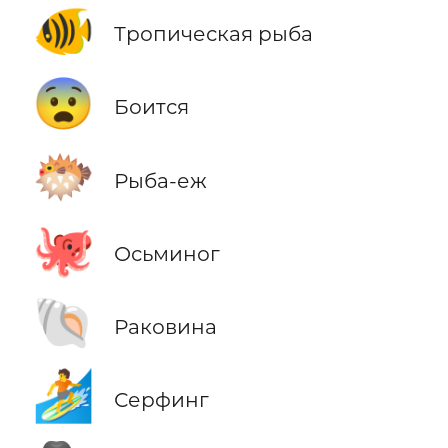
🐠
Тропическая рыба
😨
Боится
🐡
Рыба-еж
🐙
Осьминог
🐚
Раковина
🏄
Серфинг