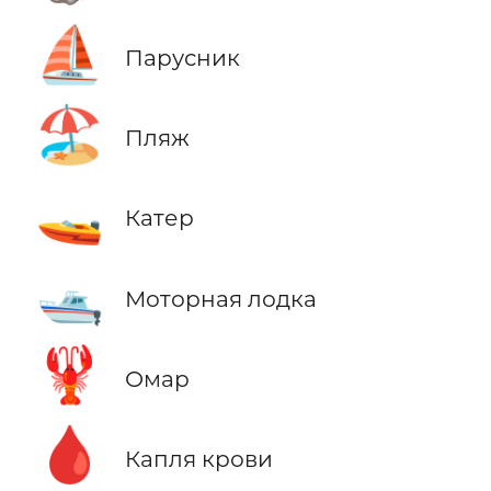
⛵
Парусник
🏖️
Пляж
🚤
Катер
🛥️
Моторная лодка
🦞
Омар
🩸
Капля крови