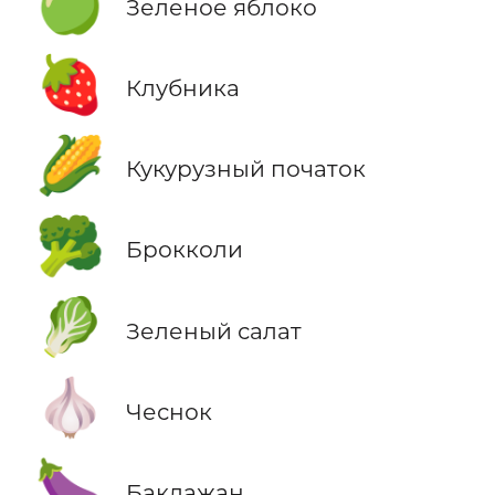
🍏
Зеленое яблоко
🍓
Клубника
🌽
Кукурузный початок
🥦
Брокколи
🥬
Зеленый салат
🧄
Чеснок
🍆
Баклажан