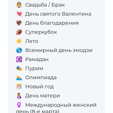
Свадьба / Брак
👰
День святого Валентина
💘
День благодарения
🦃
Суперкубок
🏈
Лето
☀️
Всемирный день эмодзи
🌎
Рамадан
☪️
Пурим
🎭
Олимпиада
🏊
Новый год
🎊
День матери
🤱
Международный женский
♀️
день (8-е марта)