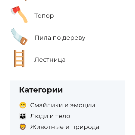
🪓
Топор
🪚
Пила по дереву
🪜
Лестница
Категории
Смайлики и эмоции
😁
Люди и тело
👪
Животные и природа
🦁