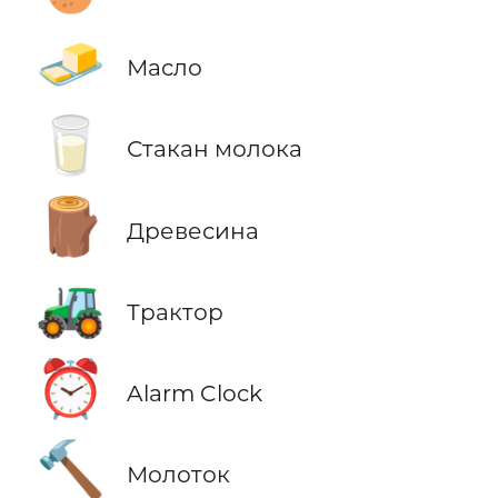
🧈
Масло
🥛
Стакан молока
🪵
Древесина
🚜
Трактор
⏰
Alarm Clock
🔨
Молоток