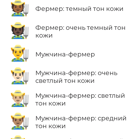
🧑🏾‍🌾
Фермер: темный тон кожи
🧑🏿‍🌾
Фермер: очень темный тон
кожи
👨‍🌾
Мужчина-фермер
👨🏻‍🌾
Мужчина-фермер: очень
светлый тон кожи
👨🏼‍🌾
Мужчина-фермер: светлый
тон кожи
👨🏽‍🌾
Мужчина-фермер: средний
тон кожи