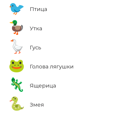
🐦
Птица
🦆
Утка
🪿
Гусь
🐸
Голова лягушки
🦎
Ящерица
🐍
Змея