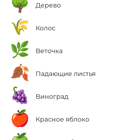
🌳
Дерево
🌾
Колос
🌿
Веточка
🍂
Падающие листья
🍇
Виноград
🍎
Красное яблоко