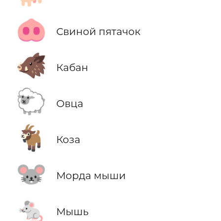
🐽
Свиной пятачок
🐗
Кабан
🐑
Овца
🐐
Коза
🐭
Морда мыши
🐁
Мышь