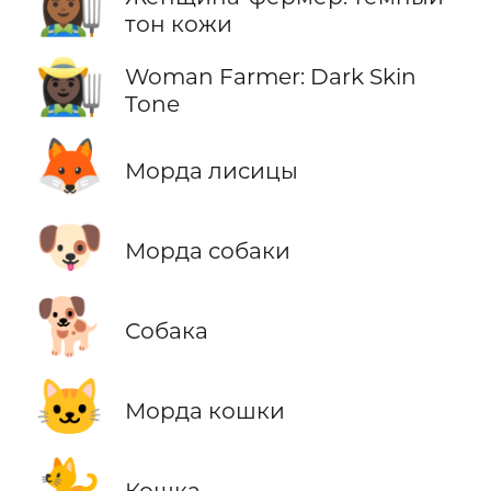
👩🏾‍🌾
тон кожи
👩🏿‍🌾
Woman Farmer: Dark Skin
Tone
🦊
Морда лисицы
🐶
Морда собаки
🐕
Собака
🐱
Морда кошки
🐈
Кошка