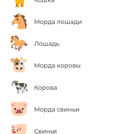
🐴
Морда лошади
🐎
Лошадь
🐮
Морда коровы
🐄
Корова
🐷
Морда свиньи
🐖
Свинья