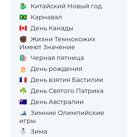
Китайский Новый год
🐉
Карнавал
🇧🇷
День Канады
🇨🇦
Жизни Темнокожих
✊🏿
Имеют Значение
Черная пятница
🛍️
День рождения
🎂
День взятия Бастилии
🇫🇷
День Святого Патрика
☘️
День Австралии
🇦🇺
Зимние Олимпийские
🎿
игры
Зима
⛄