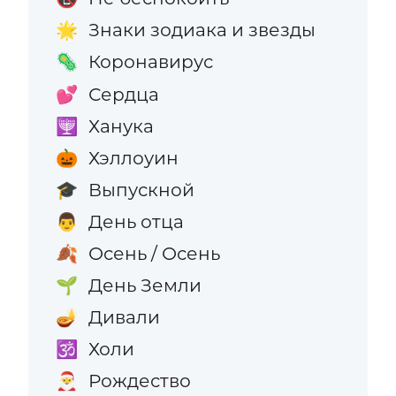
Знаки зодиака и звезды
🌟
Коронавирус
🦠
Сердца
💕
Ханука
🕎
Хэллоуин
🎃
Выпускной
🎓
День отца
👨
Осень / Осень
🍂
День Земли
🌱
Дивали
🪔
Холи
🕉️
Рождество
🎅