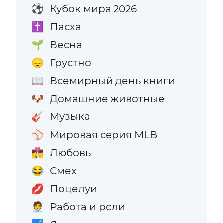
Кубок мира 2026
⚽
Пасха
✝️
Весна
🌱
Грустно
😞
Всемирный день книги
📖
Домашние животные
🐶
Музыка
🎸
Мировая серия MLB
⚾
Любовь
👩‍❤️‍💋‍👨
Смех
😂
Поцелуи
💋
Работа и роли
🧑‍💼