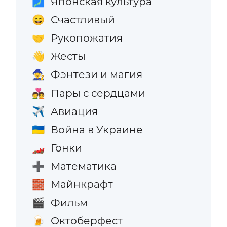
Японская культура
🗾
Счастливый
😄
Рукопожатия
🤝
Жесты
👋
Фэнтези и магия
🧙
Пары с сердцами
💑
Авиация
✈️
Война в Украине
🇺🇦
Гонки
🏎️
Математика
➕
Майнкрафт
🧱
Фильм
🎬
Октоберфест
🍺