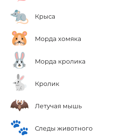
🐀
Крыса
🐹
Морда хомяка
🐰
Морда кролика
🐇
Кролик
🦇
Летучая мышь
🐾
Следы животного