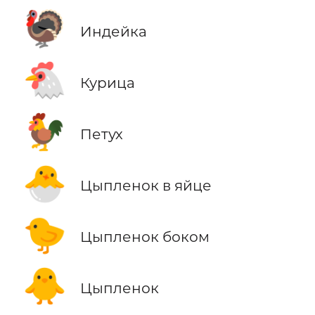
🦃
Индейка
🐔
Курица
🐓
Петух
🐣
Цыпленок в яйце
🐤
Цыпленок боком
🐥
Цыпленок