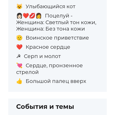
Улыбающийся кот
😺
Поцелуй -
👩🏻‍❤️‍💋‍👩
Женщина: Светлый тон кожи,
Женщина: Без тона кожи
Воинское приветствие
🫡
Красное сердце
❤️
Серп и молот
☭
Сердце, пронзенное
💘
стрелой
Большой палец вверх
👍
События и темы