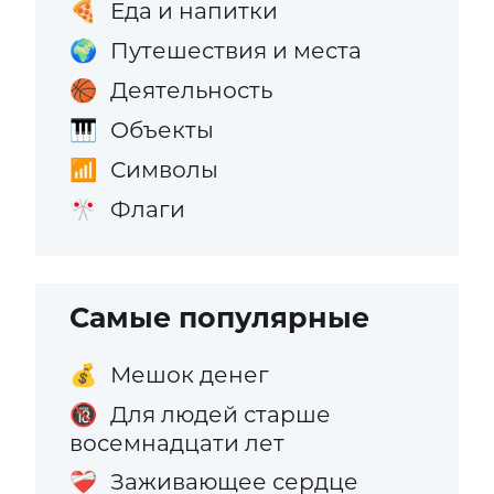
Еда и напитки
🍕
Путешествия и места
🌍
Деятельность
🏀
Объекты
🎹
Символы
📶
Флаги
🎌
Самые популярные
Мешок денег
💰
Для людей старше
🔞
восемнадцати лет
Заживающее сердце
❤️‍🩹