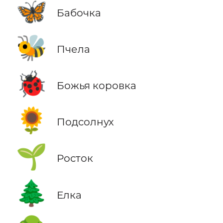
🦋
Бабочка
🐝
Пчела
🐞
Божья коровка
🌻
Подсолнух
🌱
Росток
🌲
Елка