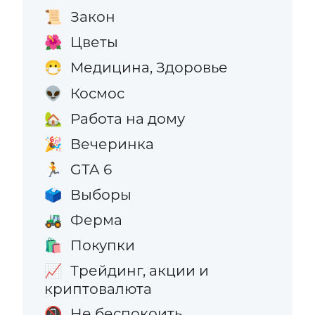
Закон
📜
Цветы
🌺
Медицина, Здоровье
😷
Космос
👽
Работа на дому
🏡
Вечеринка
🎉
GTA 6
🏃
Выборы
🗳️
Ферма
🚜
Покупки
🛍️
Трейдинг, акции и
📈
криптовалюта
Не беспокоить
📵