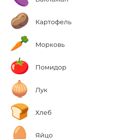
🥔
Картофель
🥕
Морковь
🍅
Помидор
🧅
Лук
🍞
Хлеб
🥚
Яйцо