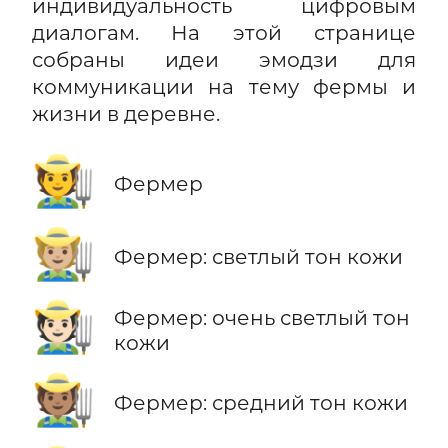
индивидуальность цифровым
диалогам. На этой странице
собраны идеи эмодзи для
коммуникации на тему фермы и
жизни в деревне.
🧑‍🌾
Фермер
🧑🏼‍🌾
Фермер: светлый тон кожи
🧑🏻‍🌾
Фермер: очень светлый тон
кожи
🧑🏽‍🌾
Фермер: средний тон кожи