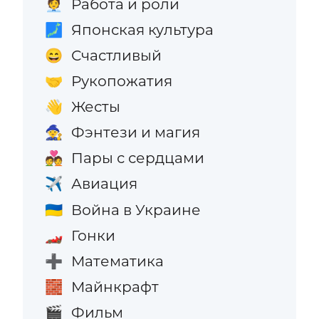
Работа и роли
🧑‍💼
Японская культура
🗾
Счастливый
😄
Рукопожатия
🤝
Жесты
👋
Фэнтези и магия
🧙
Пары с сердцами
💑
Авиация
✈️
Война в Украине
🇺🇦
Гонки
🏎️
Математика
➕
Майнкрафт
🧱
Фильм
🎬