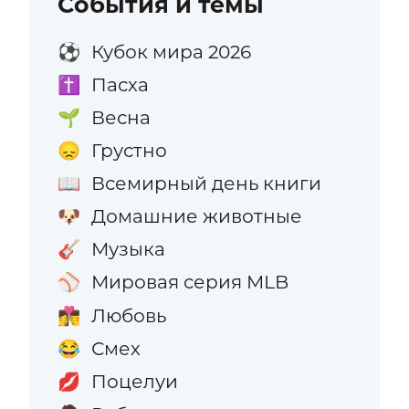
События и темы
Кубок мира 2026
⚽
Пасха
✝️
Весна
🌱
Грустно
😞
Всемирный день книги
📖
Домашние животные
🐶
Музыка
🎸
Мировая серия MLB
⚾
Любовь
👩‍❤️‍💋‍👨
Смех
😂
Поцелуи
💋