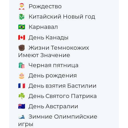
Рождество
🎅
Китайский Новый год
🐉
Карнавал
🇧🇷
День Канады
🇨🇦
Жизни Темнокожих
✊🏿
Имеют Значение
Черная пятница
🛍️
День рождения
🎂
День взятия Бастилии
🇫🇷
День Святого Патрика
☘️
День Австралии
🇦🇺
Зимние Олимпийские
🎿
игры