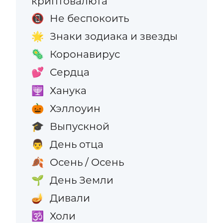
криптовалюта
Не беспокоить
📵
Знаки зодиака и звезды
🌟
Коронавирус
🦠
Сердца
💕
Ханука
🕎
Хэллоуин
🎃
Выпускной
🎓
День отца
👨
Осень / Осень
🍂
День Земли
🌱
Дивали
🪔
Холи
🕉️