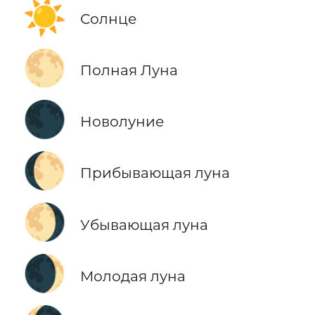
☀️
Солнце
🌕
Полная Луна
🌑
Новолуние
🌔
Прибывающая луна
🌖
Убывающая луна
🌒
Молодая луна