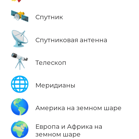
🛰️
Спутник
📡
Спутниковая антенна
🔭
Телескоп
🌐
Меридианы
🌎
Америка на земном шаре
🌍
Европа и Африка на
земном шаре