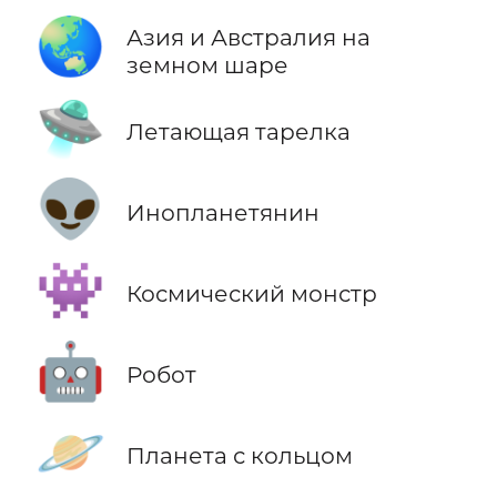
🌏
Азия и Австралия на
земном шаре
🛸
Летающая тарелка
👽
Инопланетянин
👾
Космический монстр
🤖
Робот
🪐
Планета с кольцом