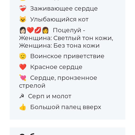
Заживающее сердце
❤️‍🩹
Улыбающийся кот
😺
Поцелуй -
👩🏻‍❤️‍💋‍👩
Женщина: Светлый тон кожи,
Женщина: Без тона кожи
Воинское приветствие
🫡
Красное сердце
❤️
Сердце, пронзенное
💘
стрелой
Серп и молот
☭
Большой палец вверх
👍