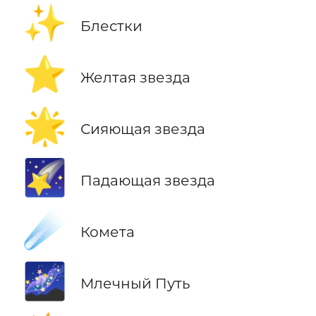
✨
Блестки
⭐
Желтая звезда
🌟
Сияющая звезда
🌠
Падающая звезда
☄️
Комета
🌌
Млечный Путь