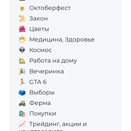
Октоберфест
🍺
Закон
📜
Цветы
🌺
Медицина, Здоровье
😷
Космос
👽
Работа на дому
🏡
Вечеринка
🎉
GTA 6
🏃
Выборы
🗳️
Ферма
🚜
Покупки
🛍️
Трейдинг, акции и
📈