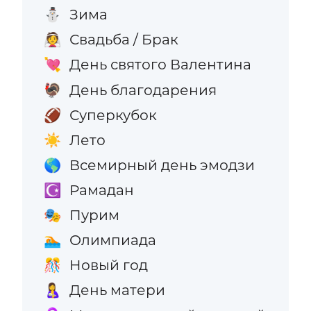
Зима
⛄
Свадьба / Брак
👰
День святого Валентина
💘
День благодарения
🦃
Суперкубок
🏈
Лето
☀️
Всемирный день эмодзи
🌎
Рамадан
☪️
Пурим
🎭
Олимпиада
🏊
Новый год
🎊
День матери
🤱