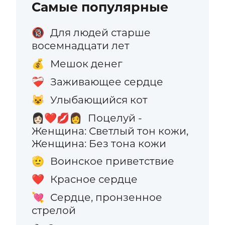
Самые популярные
Для людей старше
🔞
восемнадцати лет
Мешок денег
💰
Заживающее сердце
❤️‍🩹
Улыбающийся кот
😺
Поцелуй -
👩🏻‍❤️‍💋‍👩
Женщина: Светлый тон кожи,
Женщина: Без тона кожи
Воинское приветствие
🫡
Красное сердце
❤️
Сердце, пронзенное
💘
стрелой