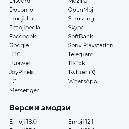
Discord
Mozilla
Docomo
OpenMoji
emojidex
Samsung
Emojipedia
Skype
Facebook
SoftBank
Google
Sony Playstation
HTC
Telegram
Huawei
TikTok
JoyPixels
Twitter (X)
LG
WhatsApp
Messenger
Версии эмодзи
Emoji 18.0
Emoji 12.1