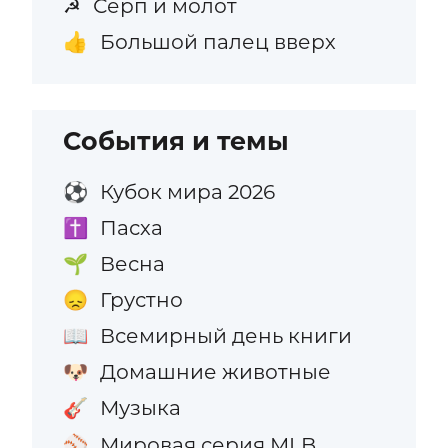
Серп и молот
☭
Большой палец вверх
👍
События и темы
Кубок мира 2026
⚽
Пасха
✝️
Весна
🌱
Грустно
😞
Всемирный день книги
📖
Домашние животные
🐶
Музыка
🎸
Мировая серия MLB
⚾