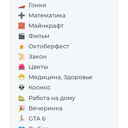
Гонки
🏎️
Математика
➕
Майнкрафт
🧱
Фильм
🎬
Октоберфест
🍺
Закон
📜
Цветы
🌺
Медицина, Здоровье
😷
Космос
👽
Работа на дому
🏡
Вечеринка
🎉
GTA 6
🏃