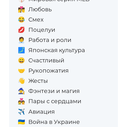
Любовь
👩‍❤️‍💋‍👨
Смех
😂
Поцелуи
💋
Работа и роли
🧑‍💼
Японская культура
🗾
Счастливый
😄
Рукопожатия
🤝
Жесты
👋
Фэнтези и магия
🧙
Пары с сердцами
💑
Авиация
✈️
Война в Украине
🇺🇦