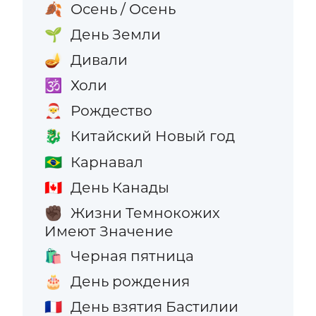
Осень / Осень
🍂
День Земли
🌱
Дивали
🪔
Холи
🕉️
Рождество
🎅
Китайский Новый год
🐉
Карнавал
🇧🇷
День Канады
🇨🇦
Жизни Темнокожих
✊🏿
Имеют Значение
Черная пятница
🛍️
День рождения
🎂
День взятия Бастилии
🇫🇷