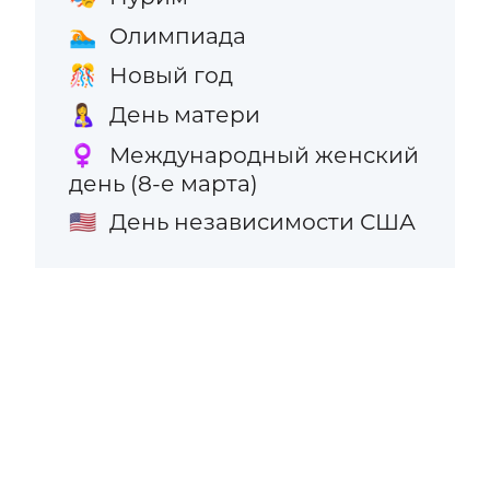
Олимпиада
🏊
Новый год
🎊
День матери
🤱
Международный женский
♀️
день (8-е марта)
День независимости США
🇺🇸