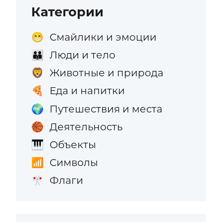
Категории
Смайлики и эмоции
😁
Люди и тело
👪
Животные и природа
🦁
Еда и напитки
🍕
Путешествия и места
🌍
Деятельность
🏀
Объекты
🎹
Символы
📶
Флаги
🎌