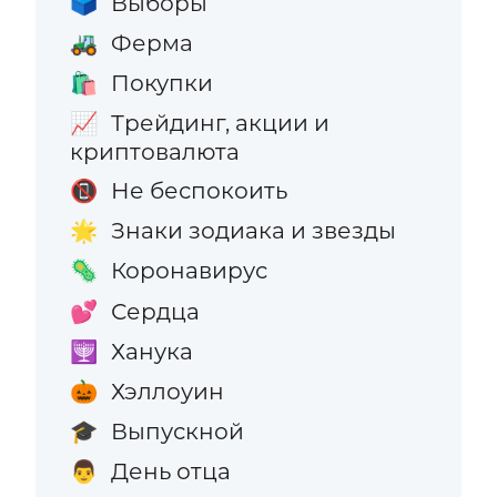
Выборы
🗳️
Ферма
🚜
Покупки
🛍️
Трейдинг, акции и
📈
криптовалюта
Не беспокоить
📵
Знаки зодиака и звезды
🌟
Коронавирус
🦠
Сердца
💕
Ханука
🕎
Хэллоуин
🎃
Выпускной
🎓
День отца
👨