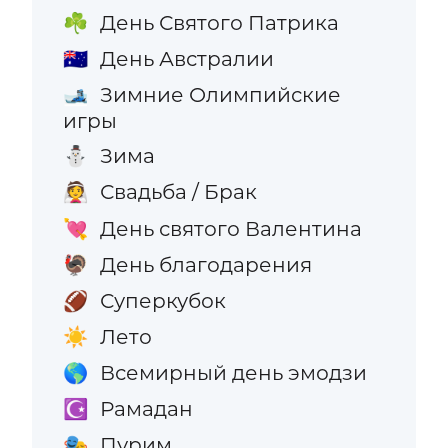
День Святого Патрика
☘️
День Австралии
🇦🇺
Зимние Олимпийские
🎿
игры
Зима
⛄
Свадьба / Брак
👰
День святого Валентина
💘
День благодарения
🦃
Суперкубок
🏈
Лето
☀️
Всемирный день эмодзи
🌎
Рамадан
☪️
Пурим
🎭