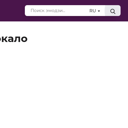
RU
ркало