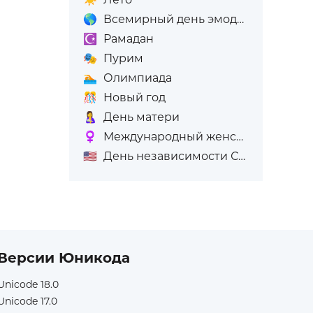
🌎
Всемирный день эмодзи
☪️
Рамадан
🎭
Пурим
🏊
Олимпиада
🎊
Новый год
🤱
День матери
♀️
Международный женский день (8-е марта)
🇺🇸
День независимости США
Версии Юникода
Unicode 18.0
Unicode 17.0