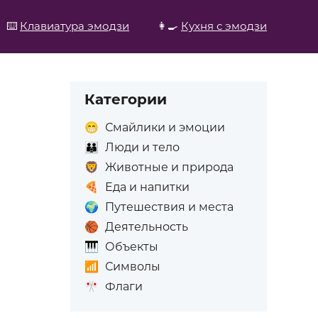
⌨️
Клавиатура эмодзи
👩‍🍳
Кухня с эмодзи
Категории
😁
Смайлики и эмоции
👪
Люди и тело
🦁
Животные и природа
🍕
Еда и напитки
🌍
Путешествия и места
🏀
Деятельность
🎹
Объекты
📶
Символы
🎌
Флаги