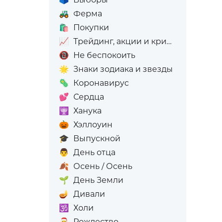
🚜
Ферма
🛍️
Покупки
📈
Трейдинг, акции и криптовалюта
📵
Не беспокоить
🌟
Знаки зодиака и звезды
🦠
Коронавирус
💕
Сердца
🕎
Ханука
🎃
Хэллоуин
🎓
Выпускной
👨
День отца
🍂
Осень / Осень
🌱
День Земли
🪔
Дивали
🕉️
Холи
🎅
Рождество