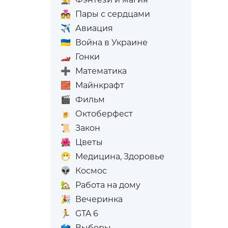
💑
Пары с сердцами
✈️
Авиация
🇺🇦
Война в Украине
🏎️
Гонки
➕
Математика
🧱
Майнкрафт
🎬
Фильм
🍺
Октоберфест
📜
Закон
🌺
Цветы
😷
Медицина, Здоровье
👽
Космос
🏡
Работа на дому
🎉
Вечеринка
🏃
GTA 6
🗳️
Выборы