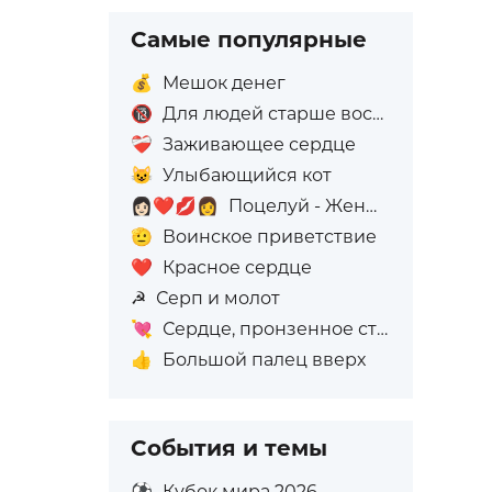
Самые популярные
💰
Мешок денег
🔞
Для людей старше восемнадцати лет
❤️‍🩹
Заживающее сердце
😺
Улыбающийся кот
👩🏻‍❤️‍💋‍👩
Поцелуй - Женщина: Светлый тон кожи, Женщина: Без тона кожи
🫡
Воинское приветствие
❤️
Красное сердце
☭
Серп и молот
💘
Сердце, пронзенное стрелой
👍
Большой палец вверх
События и темы
⚽
Кубок мира 2026