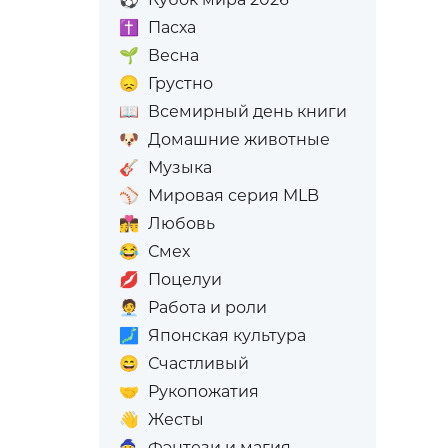
✝️
Пасха
🌱
Весна
😞
Грустно
📖
Всемирный день книги
🐶
Домашние животные
🎸
Музыка
⚾
Мировая серия MLB
👩‍❤️‍💋‍👨
Любовь
😂
Смех
💋
Поцелуи
🧑‍💼
Работа и роли
🗾
Японская культура
😄
Счастливый
🤝
Рукопожатия
👋
Жесты
🧙
Фэнтези и магия