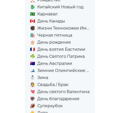
🐉
Китайский Новый год
🇧🇷
Карнавал
🇨🇦
День Канады
✊🏿
Жизни Темнокожих Имеют Значение
🛍️
Черная пятница
🎂
День рождения
🇫🇷
День взятия Бастилии
☘️
День Святого Патрика
🇦🇺
День Австралии
🎿
Зимние Олимпийские игры
⛄
Зима
👰
Свадьба / Брак
💘
День святого Валентина
🦃
День благодарения
🏈
Суперкубок
☀️
Лето