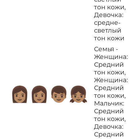
тон кожи,
Девочка:
средне-
светлый
тон кожи
Семья -
Женщина:
Средний
тон кожи,
Женщина:
Средний
👩🏽‍👩🏽‍👦🏽‍👧🏽
тон кожи,
Мальчик:
Средний
тон кожи,
Девочка:
Средний