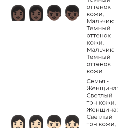
оттенок
👩🏿‍👩🏿‍👦🏿‍👦🏿
кожи,
Мальчик:
Темный
оттенок
кожи,
Мальчик:
Темный
оттенок
кожи
Семья -
Женщина:
Светлый
тон кожи,
Женщина:
Светлый
👩🏻‍👩🏻‍👦🏻‍👧🏻
тон кожи,