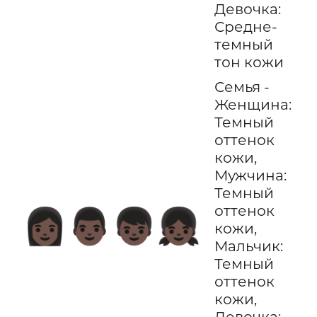
Девочка:
Средне-
темный
тон кожи
Семья -
Женщина:
Темный
оттенок
кожи,
Мужчина:
Темный
оттенок
👩🏿‍👨🏿‍👦🏿‍👧🏿
кожи,
Мальчик:
Темный
оттенок
кожи,
Девочка: