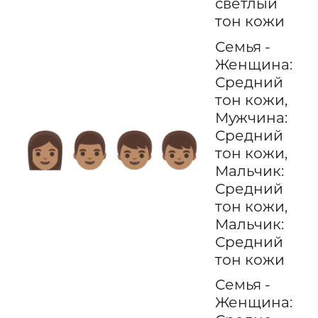
светлый
тон кожи
Семья -
Женщина:
Средний
тон кожи,
Мужчина:
Средний
👩🏽‍👨🏽‍👦🏽‍👦🏽
тон кожи,
Мальчик:
Средний
тон кожи,
Мальчик:
Средний
тон кожи
Семья -
Женщина: