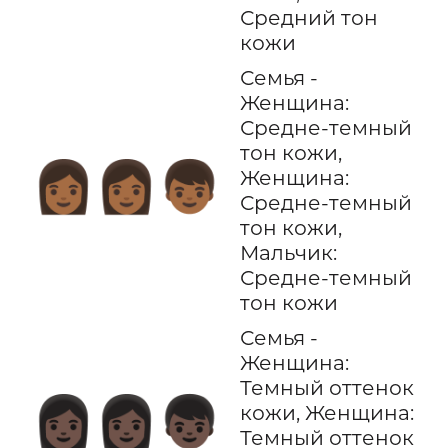
Средний тон
кожи
Семья -
Женщина:
Средне-темный
тон кожи,
👩🏾‍👩🏾‍👦🏾
Женщина:
Средне-темный
тон кожи,
Мальчик:
Средне-темный
тон кожи
Семья -
Женщина:
Темный оттенок
👩🏿‍👩🏿‍👦🏿
кожи, Женщина:
Темный оттенок