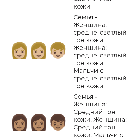
кожи
Семья -
Женщина:
средне-светлый
тон кожи,
👩🏼‍👩🏼‍👦🏼
Женщина:
средне-светлый
тон кожи,
Мальчик:
средне-светлый
тон кожи
Семья -
Женщина:
Средний тон
👩🏽‍👩🏽‍👦🏽
кожи, Женщина:
Средний тон
кожи, Мальчик: