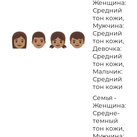
Женщина:
Средний
тон кожи,
Мужчина:
Средний
👩🏽‍👨🏽‍👧🏽‍👦🏽
тон кожи,
Девочка:
Средний
тон кожи,
Мальчик:
Средний
тон кожи
Семья -
Женщина:
Средне-
темный
тон кожи,
Мужчина: