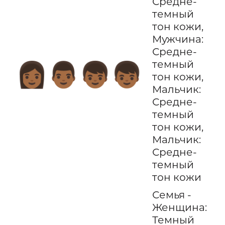
Средне-
темный
тон кожи,
Мужчина:
Средне-
темный
👩🏾‍👨🏾‍👦🏾‍👦🏾
тон кожи,
Мальчик:
Средне-
темный
тон кожи,
Мальчик:
Средне-
темный
тон кожи
Семья -
Женщина:
Темный