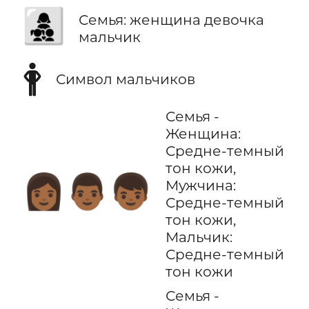
👩‍👧‍👦
Семья: женщина девочка
мальчик
🛉
Символ мальчиков
Семья -
Женщина:
Средне-темный
тон кожи,
👩🏾‍👨🏾‍👦🏾
Мужчина:
Средне-темный
тон кожи,
Мальчик:
Средне-темный
тон кожи
Семья -