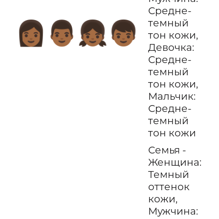
Средне-
темный
👩🏾‍👨🏾‍👧🏾‍👦🏾
тон кожи,
Девочка:
Средне-
темный
тон кожи,
Мальчик:
Средне-
темный
тон кожи
Семья -
Женщина:
Темный
оттенок
кожи,
Мужчина: