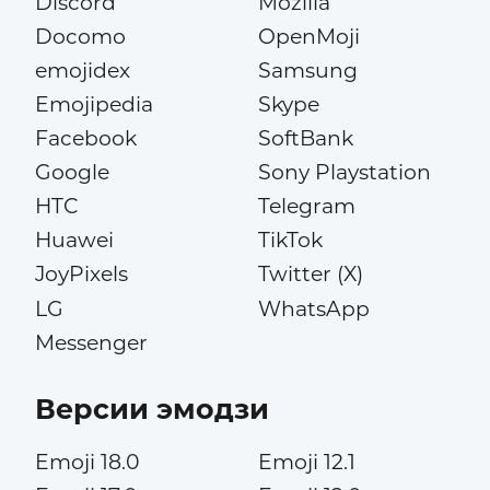
Discord
Mozilla
Docomo
OpenMoji
emojidex
Samsung
Emojipedia
Skype
Facebook
SoftBank
Google
Sony Playstation
HTC
Telegram
Huawei
TikTok
JoyPixels
Twitter (X)
LG
WhatsApp
Messenger
Версии эмодзи
Emoji 18.0
Emoji 12.1