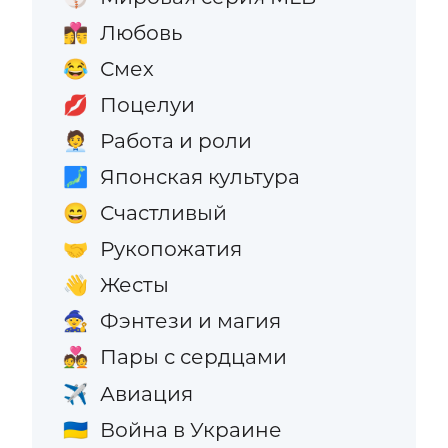
Любовь
👩‍❤️‍💋‍👨
Смех
😂
Поцелуи
💋
Работа и роли
🧑‍💼
Японская культура
🗾
Счастливый
😄
Рукопожатия
🤝
Жесты
👋
Фэнтези и магия
🧙
Пары с сердцами
💑
Авиация
✈️
Война в Украине
🇺🇦