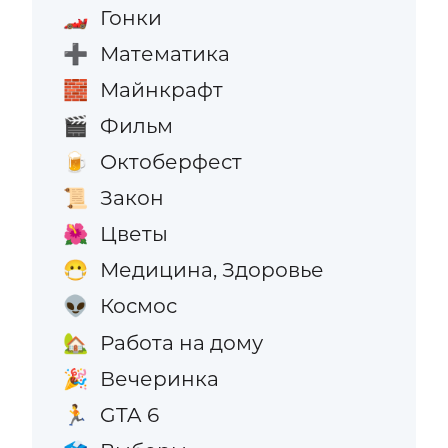
Гонки
🏎️
Математика
➕
Майнкрафт
🧱
Фильм
🎬
Октоберфест
🍺
Закон
📜
Цветы
🌺
Медицина, Здоровье
😷
Космос
👽
Работа на дому
🏡
Вечеринка
🎉
GTA 6
🏃