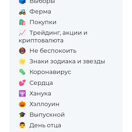
Выборы
🗳️
Ферма
🚜
Покупки
🛍️
Трейдинг, акции и
📈
криптовалюта
Не беспокоить
📵
Знаки зодиака и звезды
🌟
Коронавирус
🦠
Сердца
💕
Ханука
🕎
Хэллоуин
🎃
Выпускной
🎓
День отца
👨