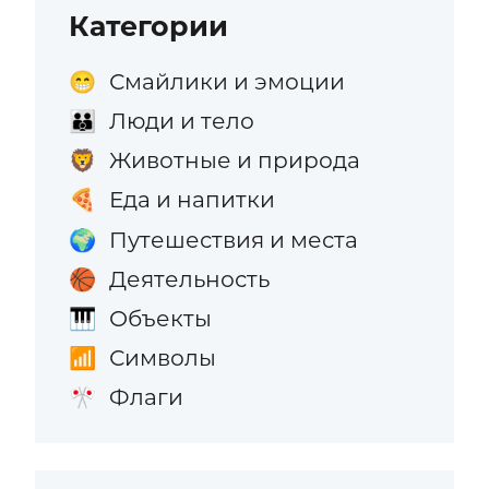
Категории
Смайлики и эмоции
😁
Люди и тело
👪
Животные и природа
🦁
Еда и напитки
🍕
Путешествия и места
🌍
Деятельность
🏀
Объекты
🎹
Символы
📶
Флаги
🎌