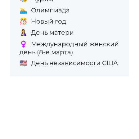
Олимпиада
🏊
Новый год
🎊
День матери
🤱
Международный женский
♀️
день (8-е марта)
День независимости США
🇺🇸