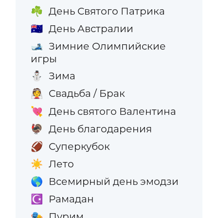
День Святого Патрика
☘️
День Австралии
🇦🇺
Зимние Олимпийские
🎿
игры
Зима
⛄
Свадьба / Брак
👰
День святого Валентина
💘
День благодарения
🦃
Суперкубок
🏈
Лето
☀️
Всемирный день эмодзи
🌎
Рамадан
☪️
Пурим
🎭