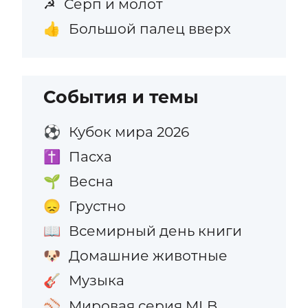
Серп и молот
☭
Большой палец вверх
👍
События и темы
Кубок мира 2026
⚽
Пасха
✝️
Весна
🌱
Грустно
😞
Всемирный день книги
📖
Домашние животные
🐶
Музыка
🎸
Мировая серия MLB
⚾