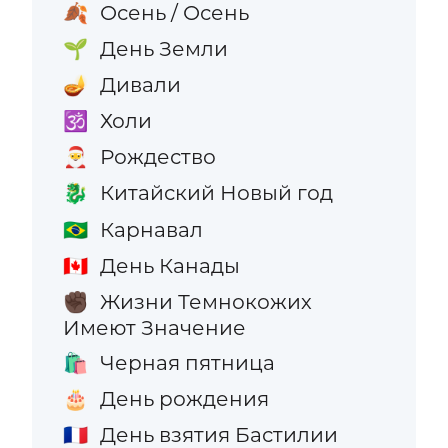
Осень / Осень
🍂
День Земли
🌱
Дивали
🪔
Холи
🕉️
Рождество
🎅
Китайский Новый год
🐉
Карнавал
🇧🇷
День Канады
🇨🇦
Жизни Темнокожих
✊🏿
Имеют Значение
Черная пятница
🛍️
День рождения
🎂
День взятия Бастилии
🇫🇷