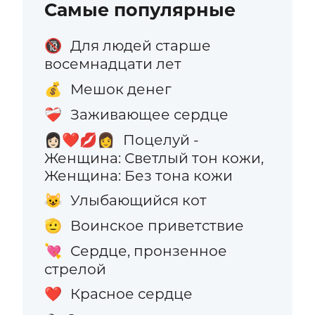
Самые популярные
Для людей старше
🔞
восемнадцати лет
Мешок денег
💰
Заживающее сердце
❤️‍🩹
Поцелуй -
👩🏻‍❤️‍💋‍👩
Женщина: Светлый тон кожи,
Женщина: Без тона кожи
Улыбающийся кот
😺
Воинское приветствие
🫡
Сердце, пронзенное
💘
стрелой
Красное сердце
❤️