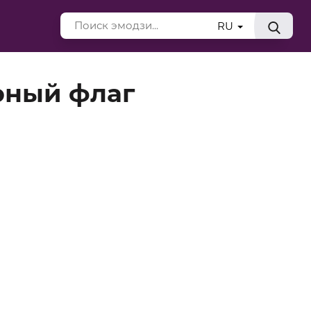
RU
рный флаг