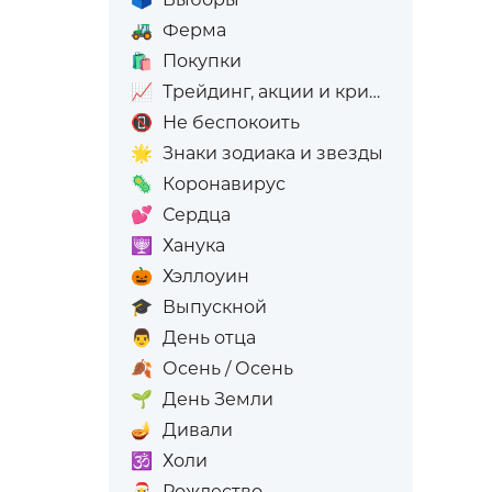
🚜
Ферма
🛍️
Покупки
📈
Трейдинг, акции и криптовалюта
📵
Не беспокоить
🌟
Знаки зодиака и звезды
🦠
Коронавирус
💕
Сердца
🕎
Ханука
🎃
Хэллоуин
🎓
Выпускной
👨
День отца
🍂
Осень / Осень
🌱
День Земли
🪔
Дивали
🕉️
Холи
🎅
Рождество