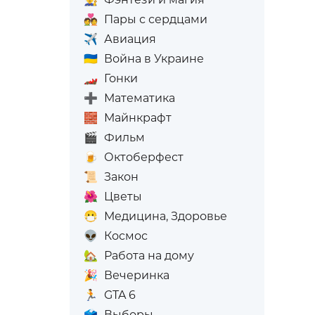
💑
Пары с сердцами
✈️
Авиация
🇺🇦
Война в Украине
🏎️
Гонки
➕
Математика
🧱
Майнкрафт
🎬
Фильм
🍺
Октоберфест
📜
Закон
🌺
Цветы
😷
Медицина, Здоровье
👽
Космос
🏡
Работа на дому
🎉
Вечеринка
🏃
GTA 6
🗳️
Выборы