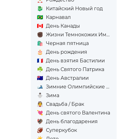
🐉
Китайский Новый год
🇧🇷
Карнавал
🇨🇦
День Канады
✊🏿
Жизни Темнокожих Имеют Значение
🛍️
Черная пятница
🎂
День рождения
🇫🇷
День взятия Бастилии
☘️
День Святого Патрика
🇦🇺
День Австралии
🎿
Зимние Олимпийские игры
⛄
Зима
👰
Свадьба / Брак
💘
День святого Валентина
🦃
День благодарения
🏈
Суперкубок
☀️
Лето