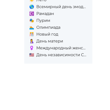
🌎
Всемирный день эмодзи
☪️
Рамадан
🎭
Пурим
🏊
Олимпиада
🎊
Новый год
🤱
День матери
♀️
Международный женский день (8-е марта)
🇺🇸
День независимости США