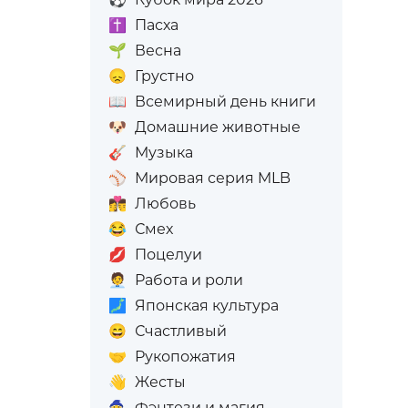
✝️
Пасха
🌱
Весна
😞
Грустно
📖
Всемирный день книги
🐶
Домашние животные
🎸
Музыка
⚾
Мировая серия MLB
👩‍❤️‍💋‍👨
Любовь
😂
Смех
💋
Поцелуи
🧑‍💼
Работа и роли
🗾
Японская культура
😄
Счастливый
🤝
Рукопожатия
👋
Жесты
🧙
Фэнтези и магия