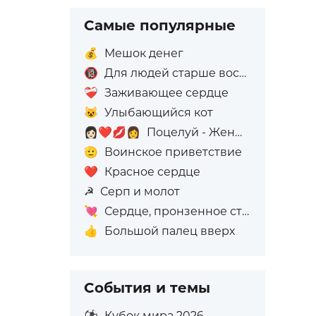
Самые популярные
💰
Мешок денег
🔞
Для людей старше восемнадцати лет
❤️‍🩹
Заживающее сердце
😺
Улыбающийся кот
👩🏻‍❤️‍💋‍👩
Поцелуй - Женщина: Светлый тон кожи, Женщина: Без тона кожи
🫡
Воинское приветствие
❤️
Красное сердце
☭
Серп и молот
💘
Сердце, пронзенное стрелой
👍
Большой палец вверх
События и темы
⚽
Кубок мира 2026