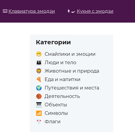
⌨️
Клавиатура эмодзи
👩‍🍳
Кухня с эмодзи
Категории
😁
Смайлики и эмоции
👪
Люди и тело
🦁
Животные и природа
🍕
Еда и напитки
🌍
Путешествия и места
🏀
Деятельность
🎹
Объекты
📶
Символы
🎌
Флаги