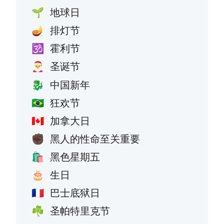
地球日
🌱
排灯节
🪔
霍利节
🕉️
圣诞节
🎅
中国新年
🐉
狂欢节
🇧🇷
加拿大日
🇨🇦
黑人的性命至关重要
✊🏿
黑色星期五
🛍️
生日
🎂
巴士底狱日
🇫🇷
圣帕特里克节
☘️