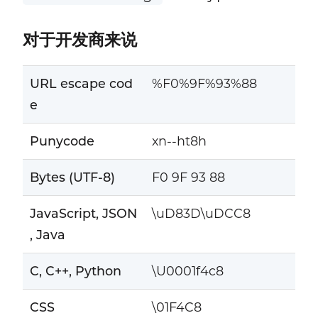
对于开发商来说
URL escape cod
%F0%9F%93%88
e
Punycode
xn--ht8h
Bytes (UTF-8)
F0 9F 93 88
JavaScript, JSON
\uD83D\uDCC8
, Java
C, C++, Python
\U0001f4c8
CSS
\01F4C8