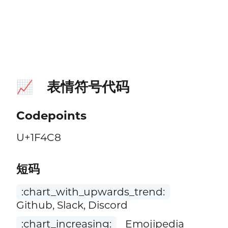
表情符号代码
📈
Codepoints
U+1F4C8
短码
:chart_with_upwards_trend:
Github, Slack, Discord
:chart_increasing:
Emojipedia