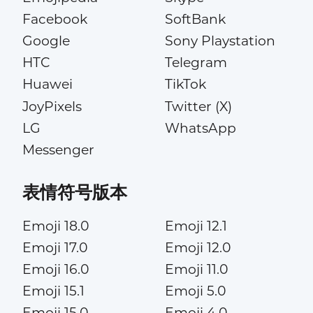
Facebook
SoftBank
Google
Sony Playstation
HTC
Telegram
Huawei
TikTok
JoyPixels
Twitter (X)
LG
WhatsApp
Messenger
表情符号版本
Emoji 18.0
Emoji 12.1
Emoji 17.0
Emoji 12.0
Emoji 16.0
Emoji 11.0
Emoji 15.1
Emoji 5.0
Emoji 15.0
Emoji 4.0