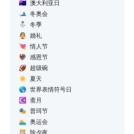
澳大利亚日
🇦🇺
冬奥会
🎿
冬季
⛄
婚礼
👰
情人节
💘
感恩节
🦃
超级碗
🏈
夏天
☀️
世界表情符号日
🌎
斋月
☪️
普珥节
🎭
奥运会
🏊
除夕夜
🎊