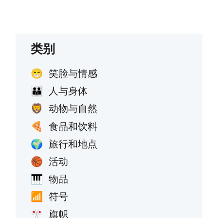
类别
笑脸与情感
😁
人与身体
👪
动物与自然
🦁
食品和饮料
🍕
旅行和地点
🌍
活动
🏀
物品
🎹
符号
📶
旗帜
🎌