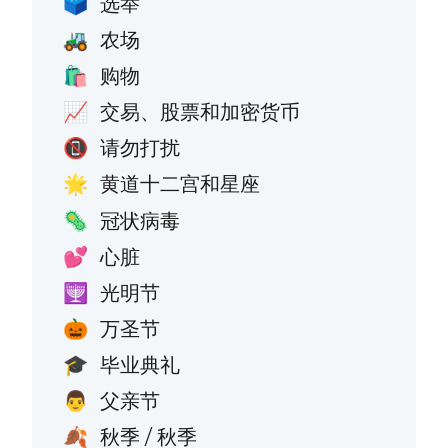
选举
🗳️
农场
🚜
购物
🛍️
交易、股票和加密货币
📈
请勿打扰
📵
黄道十二宫和星座
🌟
冠状病毒
🦠
心脏
💕
光明节
🕎
万圣节
🎃
毕业典礼
🎓
父亲节
👨
秋季 / 秋季
🍂