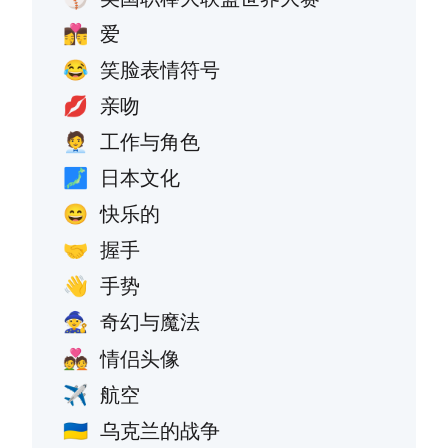
爱
👩‍❤️‍💋‍👨
笑脸表情符号
😂
亲吻
💋
工作与角色
🧑‍💼
日本文化
🗾
快乐的
😄
握手
🤝
手势
👋
奇幻与魔法
🧙
情侣头像
💑
航空
✈️
乌克兰的战争
🇺🇦