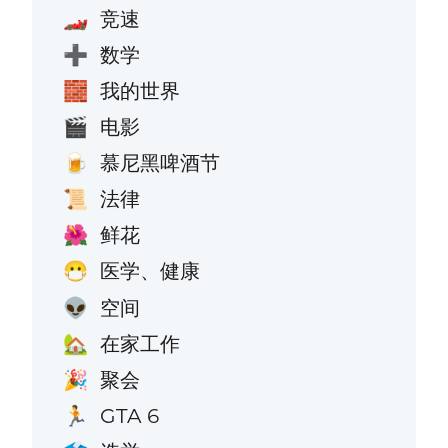
竞速
🏎️
数学
➕
我的世界
🧱
电影
🎬
慕尼黑啤酒节
🍺
法律
📜
鲜花
🌺
医学、健康
😷
空间
👽
在家工作
🏡
聚会
🎉
GTA 6
🏃