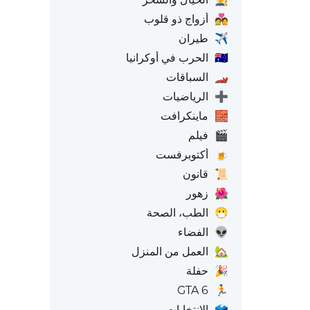
💑
أزواج ذو قلوب
✈️
طيران
🇺🇦
الحرب في أوكرانيا
🏎️
السباقات
➕
الرياضيات
🧱
ماينكرافت
🎬
فيلم
🍺
أكتوبرفست
📜
قانون
🌺
زهور
😷
الطب، الصحة
👽
الفضاء
🏡
العمل من المنزل
🎉
حفلة
GTA 6
🏃
🗳️
الانتخابات