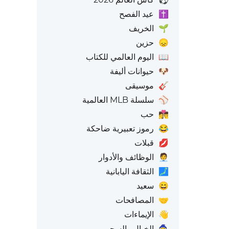
✝️
عيد الفصح
🌱
الخريف
😞
حزين
📖
اليوم العالمي للكتاب
🐶
حيوانات أليفة
🎸
موسيقى
⚾
سلسلة MLB العالمية
👩‍❤️‍💋‍👨
حب
😂
رموز تعبيرية ضاحكة
💋
قبلات
🧑‍💼
الوظائف والأدوار
🗾
الثقافة اليابانية
😄
سعيد
🤝
المصافحات
👋
الإيماءات
🧙
الخيال والسحر