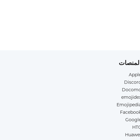
لمنصات
Appl
Discor
Docom
emojide
Emojipedi
Faceboo
Googl
HT
Huawe