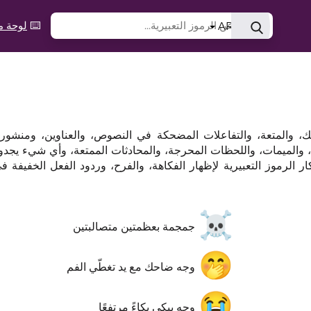
⌨️
لوحة مف
AR
حك، والمتعة، والتفاعلات المضحكة في النصوص، والعناوين، ومنشو
، والميمات، واللحظات المحرجة، والمحادثات الممتعة، وأي شيء يجدو
 الرموز التعبيرية لإظهار الفكاهة، والفرح، وردود الفعل الخفيفة ف
☠️
جمجمة بعظمتين متصالبتين
🤭
وجه ضاحك مع يد تغطّي الفم
😭
وجه يبكي بكاءً مرتفعًا