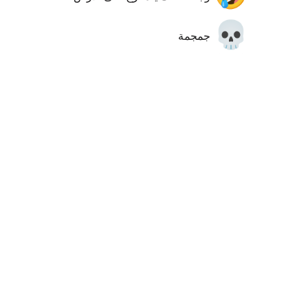
💀
جمجمة