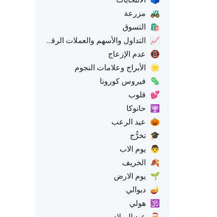
🚜
مزرعة
🛍️
التسوق
📈
التداول والأسهم والعملات الرقمية
📵
عدم الإزعاج
🌟
الأبراج وعلامات النجوم
🦠
فيروس كورونا
💕
قلوب
🕎
حانوكا
🎃
عيد الرعب
🎓
تخرُّج
👨
يوم الاب
🍂
الخريف
🌱
يوم الارض
🪔
ديوالي
🕉️
هولي
🎅
عيد الميلاد