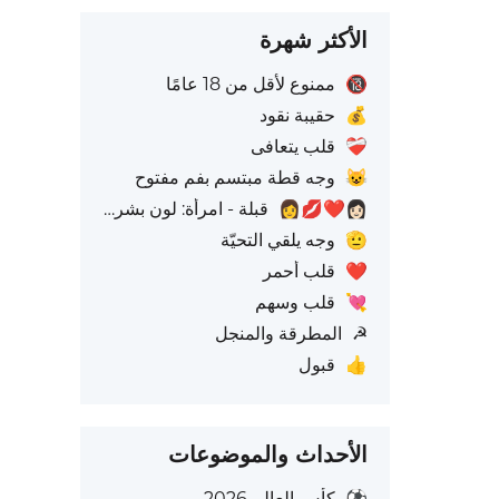
الأكثر شهرة
🔞
ممنوع لأقل من 18 عامًا
💰
حقيبة نقود
❤️‍🩹
قلب يتعافى
😺
وجه قطة مبتسم بفم مفتوح
👩🏻‍❤️‍💋‍👩
قبلة - امرأة: لون بشرة فاتح، امرأة: بدون لون بشرة
🫡
وجه يلقي التحيّة
❤️
قلب أحمر
💘
قلب وسهم
☭
المطرقة والمنجل
👍
قبول
الأحداث والموضوعات
⚽
كأس العالم 2026