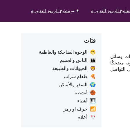
اتيح الرموز التعبيرية
👩‍🍳
مطبخ الرموز التعبيرية
فئات
😁
الوجوه الضاحكة والعاطفة
رات وسائل
👪
الناس والجسم
نه مضحكًا
🦁
الحيوانات والطبيعة
ي التواصل
🍕
طعام شراب
🌍
السفر والأماكن
🏀
أنشطة
🎹
أشياء
📶
حرف او رمز
🎌
أعلام