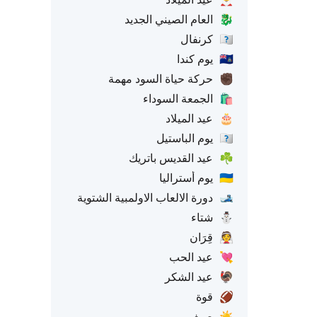
🐉
العام الصيني الجديد
🇧🇷
كرنفال
🇨🇦
يوم كندا
✊🏿
حركة حياة السود مهمة
🛍️
الجمعة السوداء
🎂
عيد الميلاد
🇫🇷
يوم الباستيل
☘️
عيد القديس باتريك
🇦🇺
يوم أستراليا
🎿
دورة الالعاب الاولمبية الشتوية
⛄
شتاء
👰
قِرَان
💘
عيد الحب
🦃
عيد الشكر
🏈
قوة
☀️
صيف