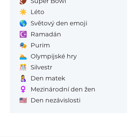
Super Bowl
🏈
Léto
☀️
Světový den emoji
🌎
Ramadán
☪️
Purim
🎭
Olympijské hry
🏊
Silvestr
🎊
Den matek
🤱
Mezinárodní den žen
♀️
Den nezávislosti
🇺🇸