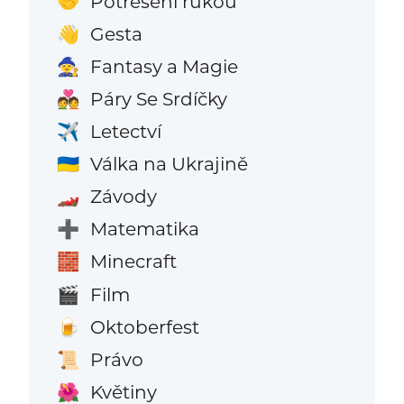
Potřesení rukou
🤝
Gesta
👋
Fantasy a Magie
🧙
Páry Se Srdíčky
💑
Letectví
✈️
Válka na Ukrajině
🇺🇦
Závody
🏎️
Matematika
➕
Minecraft
🧱
Film
🎬
Oktoberfest
🍺
Právo
📜
Květiny
🌺