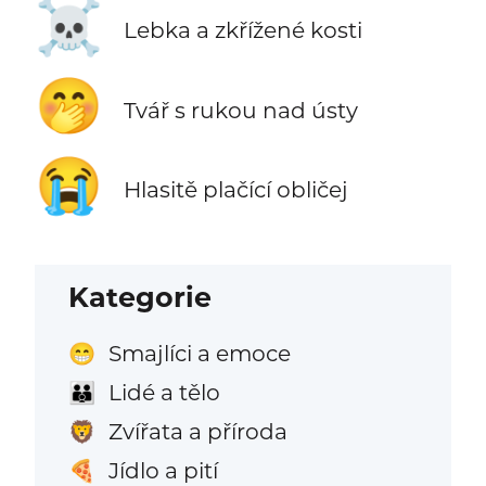
☠️
Lebka a zkřížené kosti
🤭
Tvář s rukou nad ústy
😭
Hlasitě plačící obličej
Kategorie
Smajlíci a emoce
😁
Lidé a tělo
👪
Zvířata a příroda
🦁
Jídlo a pití
🍕