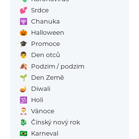
Srdce
💕
Chanuka
🕎
Halloween
🎃
Promoce
🎓
Den otců
👨
Podzim / podzim
🍂
Den Země
🌱
Diwali
🪔
Holi
🕉️
Vánoce
🎅
Čínský nový rok
🐉
Karneval
🇧🇷