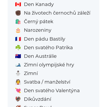
Den Kanady
🇨🇦
Na životech černochů záleží
✊🏿
Černý pátek
🛍️
Narozeniny
🎂
Den pádu Bastily
🇫🇷
Den svatého Patrika
☘️
Den Austrálie
🇦🇺
Zimní olympijské hry
🎿
Zimní
⛄
Svatba / manželství
👰
Den svatého Valentýna
💘
Díkůvzdání
🦃