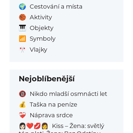
Cestování a místa
🌍
Aktivity
🏀
Objekty
🎹
Symboly
📶
Vlajky
🎌
Nejoblíbenější
Nikdo mladší osmnácti let
🔞
Taška na peníze
💰
Náprava srdce
❤️‍🩹
Kiss – Žena: světlý
👩🏻‍❤️‍💋‍👩