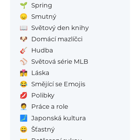
Spring
🌱
Smutný
😞
Světový den knihy
📖
Domácí mazlíčci
🐶
Hudba
🎸
Světová série MLB
⚾
Láska
👩‍❤️‍💋‍👨
Smějící se Emojis
😂
Polibky
💋
Práce a role
🧑‍💼
Japonská kultura
🗾
Šťastný
😄