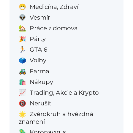
Medicína, Zdraví
😷
Vesmír
👽
Práce z domova
🏡
Párty
🎉
GTA 6
🏃
Volby
🗳️
Farma
🚜
Nákupy
🛍️
Trading, Akcie a Krypto
📈
Nerušit
📵
Zvěrokruh a hvězdná
🌟
znamení
Koronavirus
🦠