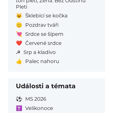
tón pleti, Žena: Bez Odstínu
Pleti
Šklebící se kočka
😺
Pozdrav tváři
🫡
Srdce se šípem
💘
Červené srdce
❤️
Srp a kladivo
☭
Palec nahoru
👍
Události a témata
MS 2026
⚽
Velikonoce
✝️