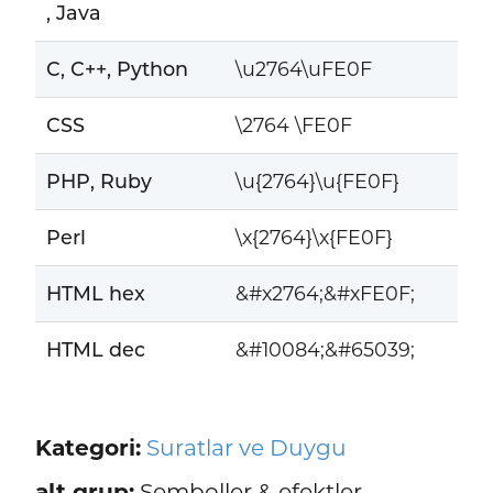
, Java
C, C++, Python
\u2764\uFE0F
CSS
\2764 \FE0F
PHP, Ruby
\u{2764}\u{FE0F}
Perl
\x{2764}\x{FE0F}
HTML hex
&#x2764;&#xFE0F;
HTML dec
&#10084;&#65039;
Kategori:
Suratlar ve Duygu
alt grup:
Semboller & efektler