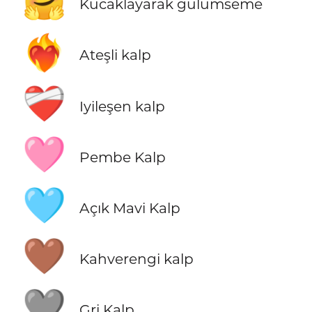
🤗
Kucaklayarak gülümseme
❤️‍🔥
Ateşli kalp
❤️‍🩹
Iyileşen kalp
🩷
Pembe Kalp
🩵
Açık Mavi Kalp
🤎
Kahverengi kalp
🩶
Gri Kalp