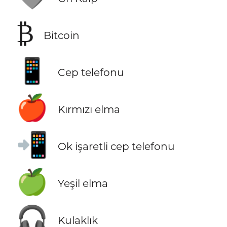
₿
Bitcoin
📱
Cep telefonu
🍎
Kırmızı elma
📲
Ok işaretli cep telefonu
🍏
Yeşil elma
🎧
Kulaklık