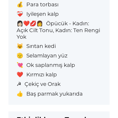
Para torbası
💰
Iyileşen kalp
❤️‍🩹
Öpücük - Kadın:
👩🏻‍❤️‍💋‍👩
Açık Cilt Tonu, Kadın: Ten Rengi
Yok
Sırıtan kedi
😺
Selamlayan yüz
🫡
Ok saplanmış kalp
💘
Kırmızı kalp
❤️
Çekiç ve Orak
☭
Baş parmak yukarıda
👍