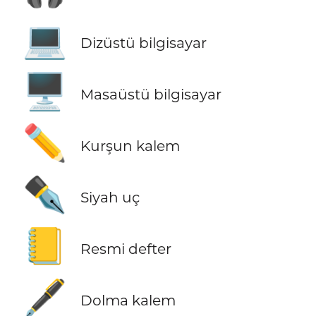
💻
Dizüstü bilgisayar
🖥️
Masaüstü bilgisayar
✏️
Kurşun kalem
✒️
Siyah uç
📒
Resmi defter
🖋️
Dolma kalem