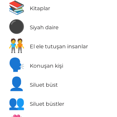
📚
Kitaplar
⚫
Siyah daire
🧑‍🤝‍🧑
El ele tutuşan insanlar
🗣️
Konuşan kişi
👤
Siluet büst
👥
Siluet büstler