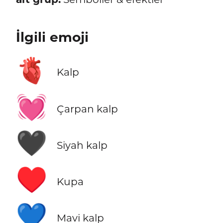
İlgili emoji
🫀
Kalp
💓
Çarpan kalp
🖤
Siyah kalp
♥️
Kupa
💙
Mavi kalp