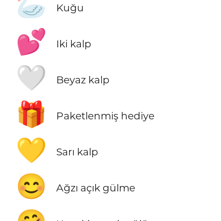
🦢
Kuğu
💕
Iki kalp
🤍
Beyaz kalp
🎁
Paketlenmiş hediye
💛
Sarı kalp
😊
Ağzı açık gülme