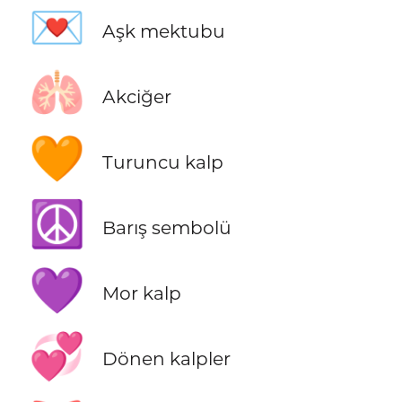
💌
Aşk mektubu
🫁
Akciğer
🧡
Turuncu kalp
☮️
Barış sembolü
💜
Mor kalp
💞
Dönen kalpler