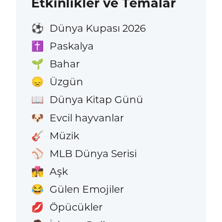
Etkinlikler ve Temalar
Dünya Kupası 2026
⚽
Paskalya
✝️
Bahar
🌱
Üzgün
😞
Dünya Kitap Günü
📖
Evcil hayvanlar
🐶
Müzik
🎸
MLB Dünya Serisi
⚾
Aşk
👩‍❤️‍💋‍👨
Gülen Emojiler
😂
Öpücükler
💋