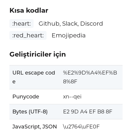
Kısa kodlar
:heart:
Github, Slack, Discord
:red_heart:
Emojipedia
Geliştiriciler için
URL escape cod
%E2%9D%A4%EF%B
e
8%8F
Punycode
xn--qei
Bytes (UTF-8)
E2 9D A4 EF B8 8F
JavaScript, JSON
\u2764\uFE0F