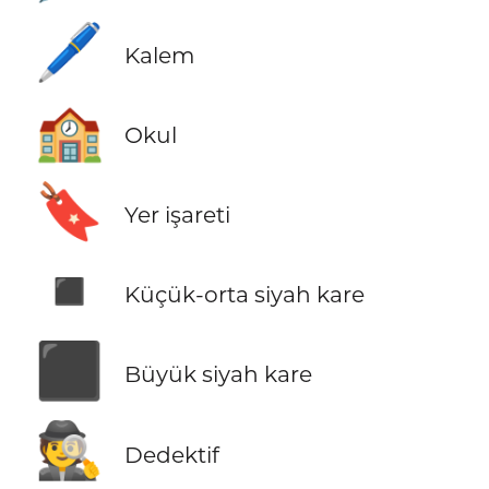
🖊️
Kalem
🏫
Okul
🔖
Yer işareti
◾
Küçük-orta siyah kare
⬛
Büyük siyah kare
🕵️
Dedektif