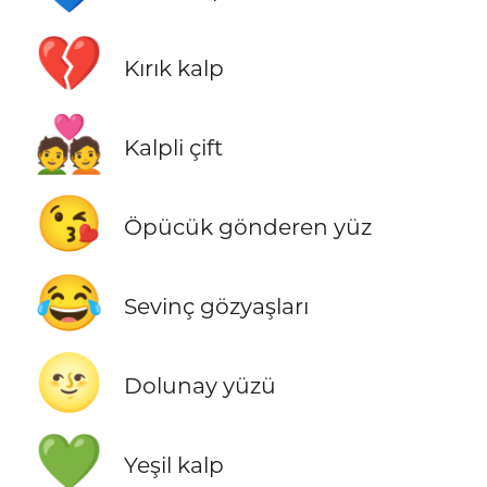
💔
Kırık kalp
💑
Kalpli çift
😘
Öpücük gönderen yüz
😂
Sevinç gözyaşları
🌝
Dolunay yüzü
💚
Yeşil kalp