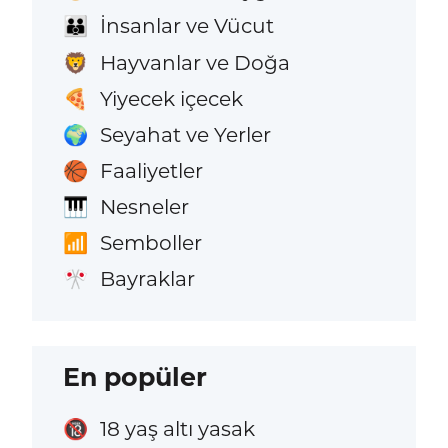
İnsanlar ve Vücut
👪
Hayvanlar ve Doğa
🦁
Yiyecek içecek
🍕
Seyahat ve Yerler
🌍
Faaliyetler
🏀
Nesneler
🎹
Semboller
📶
Bayraklar
🎌
En popüler
18 yaş altı yasak
🔞