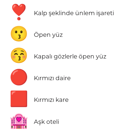
❣️
Kalp şeklinde ünlem işareti
😗
Öpen yüz
😚
Kapalı gözlerle öpen yüz
🔴
Kırmızı daire
🟥
Kırmızı kare
🏩
Aşk oteli