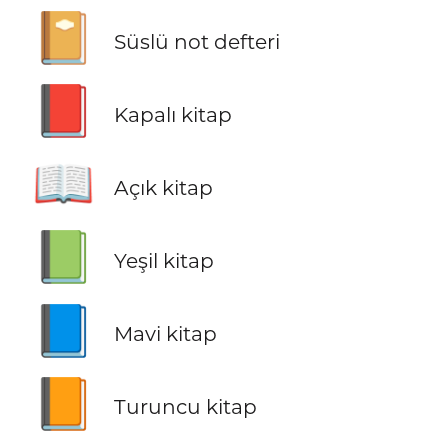
📔
Süslü not defteri
📕
Kapalı kitap
📖
Açık kitap
📗
Yeşil kitap
📘
Mavi kitap
📙
Turuncu kitap