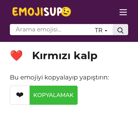
TR
Kırmızı kalp
❤️
Bu emojiyi kopyalayıp yapıştırın:
❤️
KOPYALAMAK