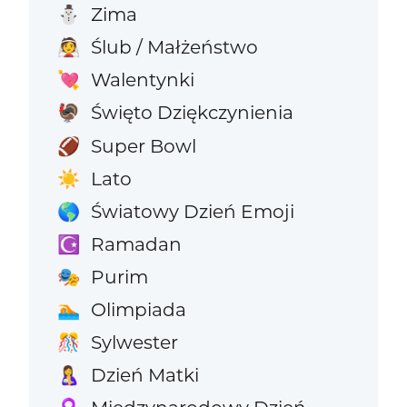
Zima
⛄
Ślub / Małżeństwo
👰
Walentynki
💘
Święto Dziękczynienia
🦃
Super Bowl
🏈
Lato
☀️
Światowy Dzień Emoji
🌎
Ramadan
☪️
Purim
🎭
Olimpiada
🏊
Sylwester
🎊
Dzień Matki
🤱