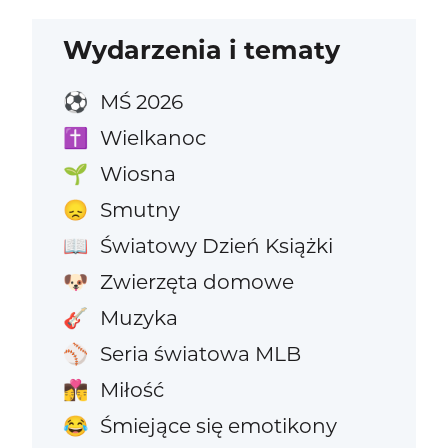
Wydarzenia i tematy
MŚ 2026
⚽
Wielkanoc
✝️
Wiosna
🌱
Smutny
😞
Światowy Dzień Książki
📖
Zwierzęta domowe
🐶
Muzyka
🎸
Seria światowa MLB
⚾
Miłość
👩‍❤️‍💋‍👨
Śmiejące się emotikony
😂