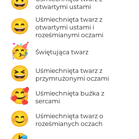
😃
otwartymi ustami
Uśmiechnięta twarz z
😄
otwartymi ustami i
roześmianymi oczami
🥳
Świętująca twarz
😆
Uśmiechnięta twarz z
przymrużonymi oczami
🥰
Uśmiechnięta buźka z
sercami
😊
Uśmiechnięta twarz o
roześmianych oczach