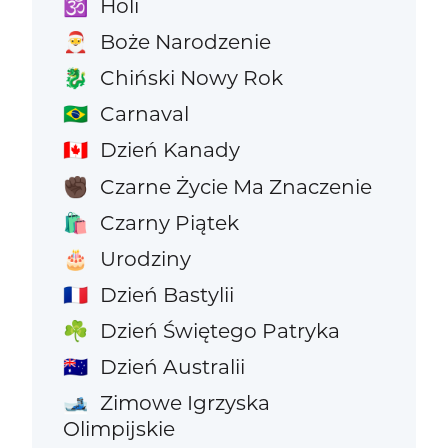
Holi
🕉️
Boże Narodzenie
🎅
Chiński Nowy Rok
🐉
Carnaval
🇧🇷
Dzień Kanady
🇨🇦
Czarne Życie Ma Znaczenie
✊🏿
Czarny Piątek
🛍️
Urodziny
🎂
Dzień Bastylii
🇫🇷
Dzień Świętego Patryka
☘️
Dzień Australii
🇦🇺
Zimowe Igrzyska
🎿
Olimpijskie