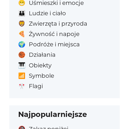
Uśmieszki i emocje
😁
Ludzie i ciało
👪
Zwierzęta i przyroda
🦁
Żywność i napoje
🍕
Podróże i miejsca
🌍
Działania
🏀
Obiekty
🎹
Symbole
📶
Flagi
🎌
Najpopularniejsze
Zakaz poniżej