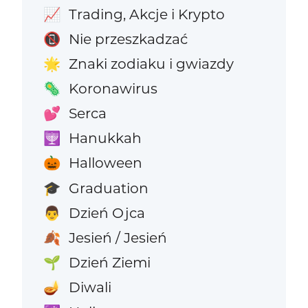
Trading, Akcje i Krypto
📈
Nie przeszkadzać
📵
Znaki zodiaku i gwiazdy
🌟
Koronawirus
🦠
Serca
💕
Hanukkah
🕎
Halloween
🎃
Graduation
🎓
Dzień Ojca
👨
Jesień / Jesień
🍂
Dzień Ziemi
🌱
Diwali
🪔