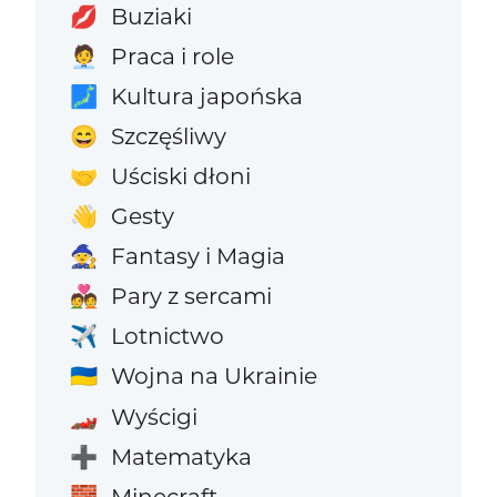
Buziaki
💋
Praca i role
🧑‍💼
Kultura japońska
🗾
Szczęśliwy
😄
Uściski dłoni
🤝
Gesty
👋
Fantasy i Magia
🧙
Pary z sercami
💑
Lotnictwo
✈️
Wojna na Ukrainie
🇺🇦
Wyścigi
🏎️
Matematyka
➕
Minecraft
🧱