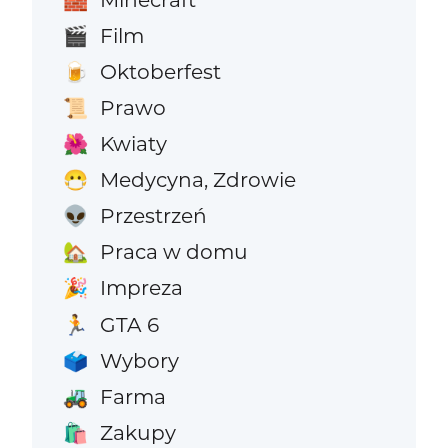
Film
🎬
Oktoberfest
🍺
Prawo
📜
Kwiaty
🌺
Medycyna, Zdrowie
😷
Przestrzeń
👽
Praca w domu
🏡
Impreza
🎉
GTA 6
🏃
Wybory
🗳️
Farma
🚜
Zakupy
🛍️