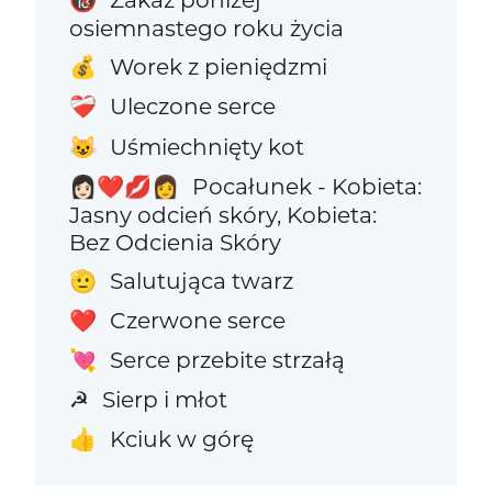
🔞
osiemnastego roku życia
Worek z pieniędzmi
💰
Uleczone serce
❤️‍🩹
Uśmiechnięty kot
😺
Pocałunek - Kobieta:
👩🏻‍❤️‍💋‍👩
Jasny odcień skóry, Kobieta:
Bez Odcienia Skóry
Salutująca twarz
🫡
Czerwone serce
❤️
Serce przebite strzałą
💘
Sierp i młot
☭
Kciuk w górę
👍