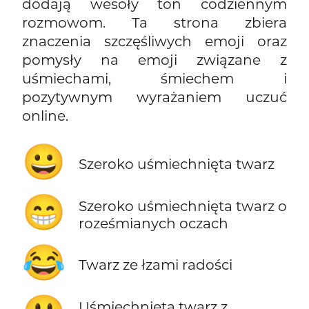
dodają wesoły ton codziennym
rozmowom. Ta strona zbiera
znaczenia szczęśliwych emoji oraz
pomysły na emoji związane z
uśmiechami, śmiechem i
pozytywnym wyrażaniem uczuć
online.
😀
Szeroko uśmiechnięta twarz
😁
Szeroko uśmiechnięta twarz o
roześmianych oczach
😂
Twarz ze łzami radości
Uśmiechnięta twarz z