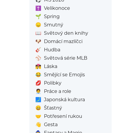
✝️
Velikonoce
🌱
Spring
😞
Smutný
📖
Světový den knihy
🐶
Domácí mazlíčci
🎸
Hudba
⚾
Světová série MLB
👩‍❤️‍💋‍👨
Láska
😂
Smějící se Emojis
💋
Polibky
🧑‍💼
Práce a role
🗾
Japonská kultura
😄
Šťastný
🤝
Potřesení rukou
👋
Gesta
🧙
Fantasy a Magie