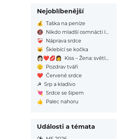
Nejoblíbenější
💰
Taška na peníze
🔞
Nikdo mladší osmnácti let
❤️‍🩹
Náprava srdce
😺
Šklebící se kočka
👩🏻‍❤️‍💋‍👩
Kiss – Žena: světlý tón pleti, Žena: Bez Odstínu Pleti
🫡
Pozdrav tváři
❤️
Červené srdce
☭
Srp a kladivo
💘
Srdce se šípem
👍
Palec nahoru
Události a témata
⚽
MS 2026