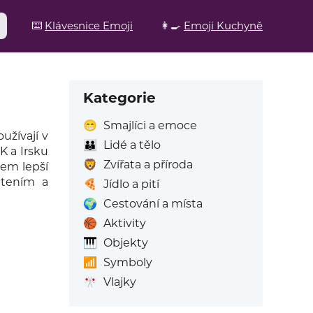
⌨️
Klávesnice Emoji
👩‍🍳
Emoji Kuchyně
Kategorie
😁
Smajlíci a emoce
užívají v
👪
Lidé a tělo
K a Irsku
🦁
Zvířata a příroda
tem lepší
čtením a
🍕
Jídlo a pití
🌍
Cestování a místa
🏀
Aktivity
🎹
Objekty
📶
Symboly
🎌
Vlajky