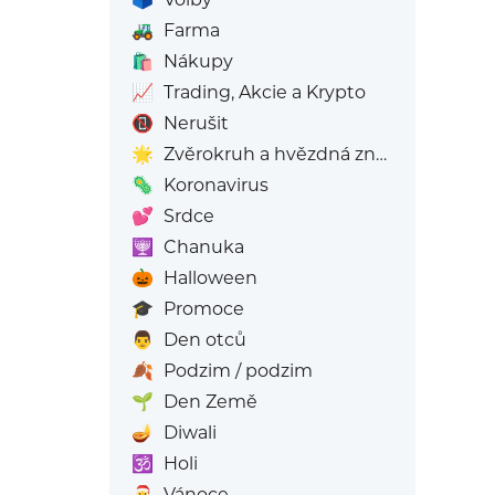
🚜
Farma
🛍️
Nákupy
📈
Trading, Akcie a Krypto
📵
Nerušit
🌟
Zvěrokruh a hvězdná znamení
🦠
Koronavirus
💕
Srdce
🕎
Chanuka
🎃
Halloween
🎓
Promoce
👨
Den otců
🍂
Podzim / podzim
🌱
Den Země
🪔
Diwali
🕉️
Holi
🎅
Vánoce