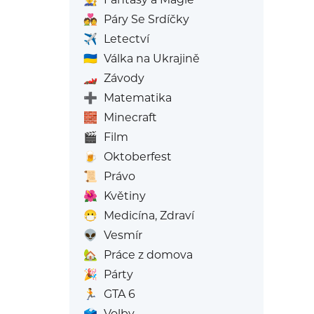
💑
Páry Se Srdíčky
✈️
Letectví
🇺🇦
Válka na Ukrajině
🏎️
Závody
➕
Matematika
🧱
Minecraft
🎬
Film
🍺
Oktoberfest
📜
Právo
🌺
Květiny
😷
Medicína, Zdraví
👽
Vesmír
🏡
Práce z domova
🎉
Párty
🏃
GTA 6
🗳️
Volby