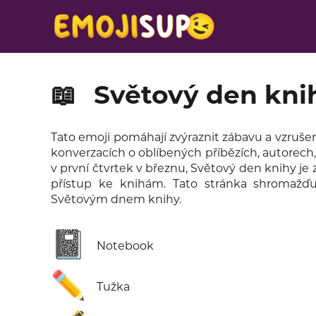
📖
Světový den kni
Tato emoji pomáhají zvýraznit zábavu a vzrušení z
konverzacích o oblíbených příbězích, autorech,
v první čtvrtek v březnu, Světový den knihy je
přístup ke knihám. Tato stránka shromažďu
Světovým dnem knihy.
📓
Notebook
✏️
Tužka