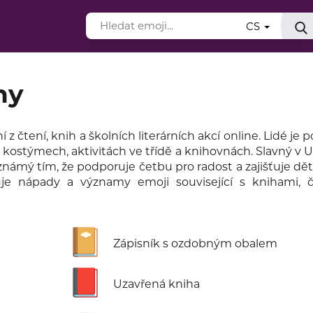
CS
hy
 čtení, knih a školních literárních akcí online. Lidé je po
 kostýmech, aktivitách ve třídě a knihovnách. Slavný v U
 známý tím, že podporuje četbu pro radost a zajišťuje dě
je nápady a významy emoji související s knihami, 
📔
Zápisník s ozdobným obalem
📕
Uzavřená kniha