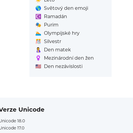
🌎
Světový den emoji
☪️
Ramadán
🎭
Purim
🏊
Olympijské hry
🎊
Silvestr
🤱
Den matek
♀️
Mezinárodní den žen
🇺🇸
Den nezávislosti
Verze Unicode
Unicode 18.0
Unicode 17.0