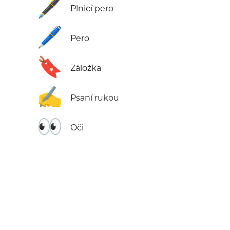
🖋️
Plnicí pero
🖊️
Pero
🔖
Záložka
✍️
Psaní rukou
👀
Oči