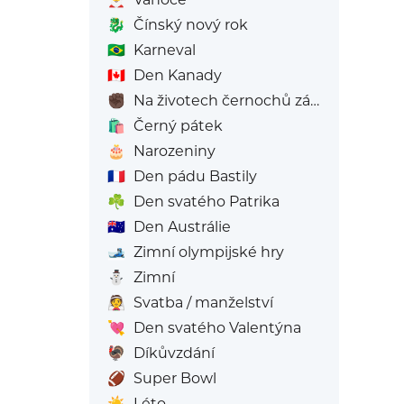
🐉
Čínský nový rok
🇧🇷
Karneval
🇨🇦
Den Kanady
✊🏿
Na životech černochů záleží
🛍️
Černý pátek
🎂
Narozeniny
🇫🇷
Den pádu Bastily
☘️
Den svatého Patrika
🇦🇺
Den Austrálie
🎿
Zimní olympijské hry
⛄
Zimní
👰
Svatba / manželství
💘
Den svatého Valentýna
🦃
Díkůvzdání
🏈
Super Bowl
☀️
Léto