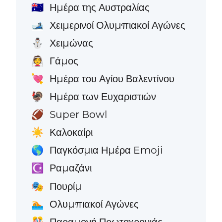
Ημέρα της Αυστραλίας
🇦🇺
Χειμερινοί Ολυμπιακοί Αγώνες
🎿
Χειμώνας
⛄
Γάμος
👰
Ημέρα του Αγίου Βαλεντίνου
💘
Ημέρα των Ευχαριστιών
🦃
Super Bowl
🏈
Καλοκαίρι
☀️
Παγκόσμια Ημέρα Emoji
🌎
Ραμαζάνι
☪️
Πουρίμ
🎭
Ολυμπιακοί Αγώνες
🏊
Παραμονή Πρωτοχρονιάς
🎊