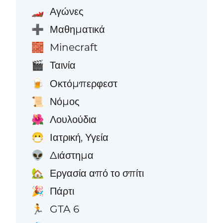
Αγώνες
🏎️
Μαθηματικά
➕
Minecraft
🧱
Ταινία
🎬
Οκτόμπερφεστ
🍺
Νόμος
📜
Λουλούδια
🌺
Ιατρική, Υγεία
😷
Διάστημα
👽
Εργασία από το σπίτι
🏡
Πάρτι
🎉
GTA 6
🏃