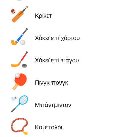
🏏
Κρίκετ
🏑
Χόκεϊ επί χόρτου
🏒
Χόκεϊ επί πάγου
🏓
Πινγκ πονγκ
🏸
Μπάντμιντον
📿
Κομπολόι