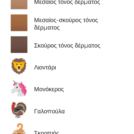
🏽
Μεσαίος τόνος δέρματος
🏾
Μεσαίος-σκούρος τόνος
δέρματος
🏿
Σκούρος τόνος δέρματος
🦁
Λιοντάρι
🦄
Μονόκερος
🦃
Γαλοπούλα
🦂
Σκορπιός