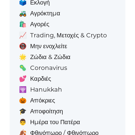
Εκλογή
🗳️
Αγρόκτημα
🚜
Αγορές
🛍️
Trading, Μετοχές & Crypto
📈
Μην ενοχλείτε
📵
Ζώδια & Ζώδια
🌟
Coronavirus
🦠
Καρδιές
💕
Hanukkah
🕎
Απόκριες
🎃
Αποφοίτηση
🎓
Ημέρα του Πατέρα
👨
Φθινόπωρο / Φθινόπωρο
🍂