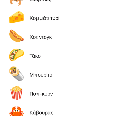
🧀
Κομμάτι τυρί
🌭
Χοτ ντογκ
🌮
Τάκο
🌯
Μπουρίτο
🍿
Ποπ-κορν
🦀
Κάβουρας