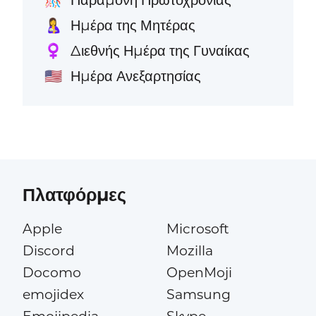
Ημέρα της Μητέρας
🤱
Διεθνής Ημέρα της Γυναίκας
♀️
Ημέρα Ανεξαρτησίας
🇺🇸
Πλατφόρμες
Apple
Microsoft
Discord
Mozilla
Docomo
OpenMoji
emojidex
Samsung