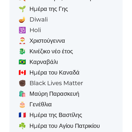
Ημέρα της Γης
🌱
Diwali
🪔
Holi
🕉️
Χριστούγεννα
🎅
Κινέζικο νέο έτος
🐉
Καρναβάλι
🇧🇷
Ημέρα του Καναδά
🇨🇦
Black Lives Matter
✊🏿
Μαύρη Παρασκευή
🛍️
Γενέθλια
🎂
Ημέρα της Βαστίλης
🇫🇷
Ημέρα του Αγίου Πατρικίου
☘️