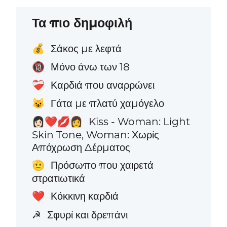
Τα πιο δημοφιλή
Σάκος με λεφτά
💰
Μόνο άνω των 18
🔞
Καρδιά που αναρρώνει
❤️‍🩹
Γάτα με πλατύ χαμόγελο
😺
Kiss - Woman: Light
👩🏻‍❤️‍💋‍👩
Skin Tone, Woman: Χωρίς
Απόχρωση Δέρματος
Πρόσωπο που χαιρετά
🫡
στρατιωτικά
Κόκκινη καρδιά
❤️
Σφυρί και δρεπάνι
☭