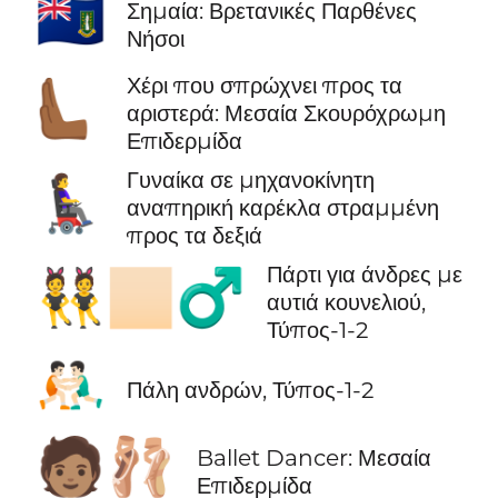
🇻🇬
Σημαία: Βρετανικές Παρθένες
Νήσοι
Χέρι που σπρώχνει προς τα
🫷🏾
αριστερά: Μεσαία Σκουρόχρωμη
Επιδερμίδα
Γυναίκα σε μηχανοκίνητη
👩‍🦼‍➡️
αναπηρική καρέκλα στραμμένη
προς τα δεξιά
Πάρτι για άνδρες με
👯🏻‍♂️
αυτιά κουνελιού,
Τύπος-1-2
🤼🏻‍♂️
Πάλη ανδρών, Τύπος-1-2
🧑🏽‍🩰
Ballet Dancer: Μεσαία
Επιδερμίδα