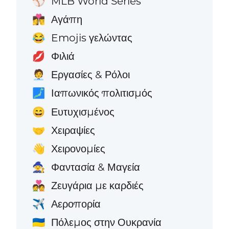
MLB World Series
⚾
Αγάπη
👩‍❤️‍💋‍👨
Emojis γελώντας
😂
Φιλιά
💋
Εργασίες & Ρόλοι
🧑‍💼
Ιαπωνικός πολιτισμός
🗾
Ευτυχισμένος
😄
Χειραψίες
🤝
Χειρονομίες
👋
Φαντασία & Μαγεία
🧙
Ζευγάρια με καρδιές
💑
Αεροπορία
✈️
Πόλεμος στην Ουκρανία
🇺🇦