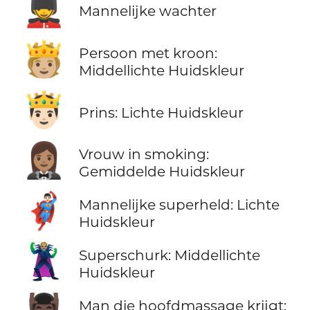
💂‍♂️
Mannelijke wachter
🫅🏼
Persoon met kroon:
Middellichte Huidskleur
🤴🏻
Prins: Lichte Huidskleur
🤵🏽‍♀️
Vrouw in smoking:
Gemiddelde Huidskleur
🦸🏻‍♂️
Mannelijke superheld: Lichte
Huidskleur
🦹🏼
Superschurk: Middellichte
Huidskleur
Man die hoofdmassage krijgt: