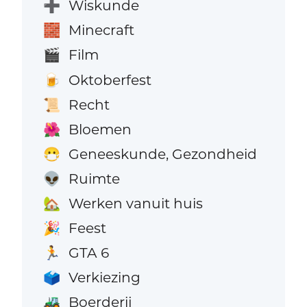
Wiskunde
➕
Minecraft
🧱
Film
🎬
Oktoberfest
🍺
Recht
📜
Bloemen
🌺
Geneeskunde, Gezondheid
😷
Ruimte
👽
Werken vanuit huis
🏡
Feest
🎉
GTA 6
🏃
Verkiezing
🗳️
Boerderij
🚜