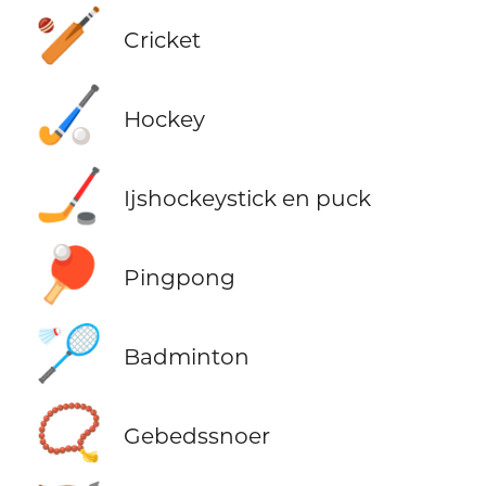
🏏
Cricket
🏑
Hockey
🏒
Ijshockeystick en puck
🏓
Pingpong
🏸
Badminton
📿
Gebedssnoer