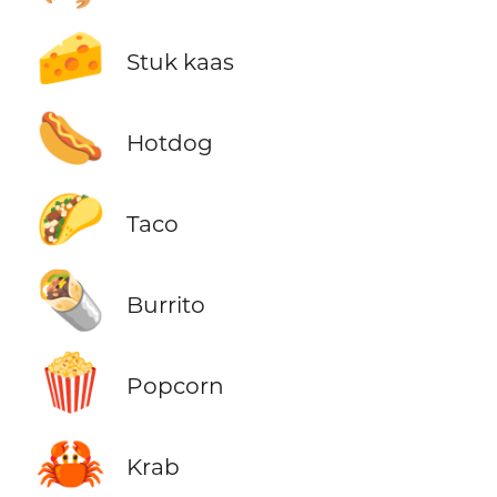
🧀
Stuk kaas
🌭
Hotdog
🌮
Taco
🌯
Burrito
🍿
Popcorn
🦀
Krab