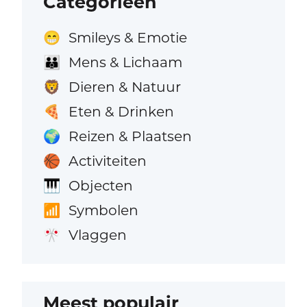
Categorieën
Smileys & Emotie
😁
Mens & Lichaam
👪
Dieren & Natuur
🦁
Eten & Drinken
🍕
Reizen & Plaatsen
🌍
Activiteiten
🏀
Objecten
🎹
Symbolen
📶
Vlaggen
🎌
Meest populair