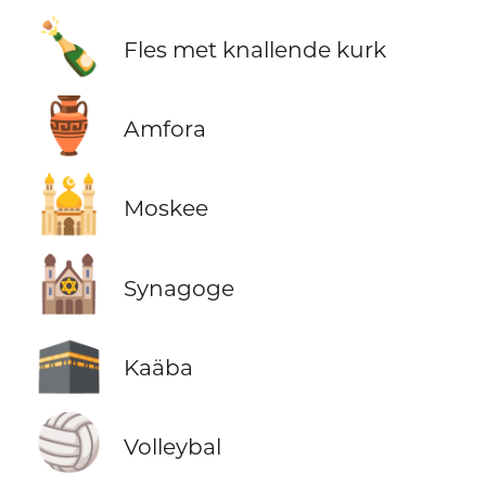
🍾
Fles met knallende kurk
🏺
Amfora
🕌
Moskee
🕍
Synagoge
🕋
Kaäba
🏐
Volleybal