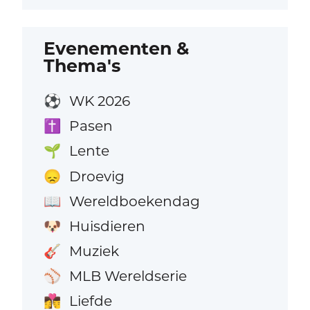
Evenementen &
Thema's
WK 2026
⚽
Pasen
✝️
Lente
🌱
Droevig
😞
Wereldboekendag
📖
Huisdieren
🐶
Muziek
🎸
MLB Wereldserie
⚾
Liefde
👩‍❤️‍💋‍👨