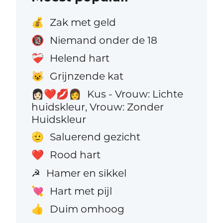
Zak met geld
💰
Niemand onder de 18
🔞
Helend hart
❤️‍🩹
Grijnzende kat
😺
Kus - Vrouw: Lichte
👩🏻‍❤️‍💋‍👩
huidskleur, Vrouw: Zonder
Huidskleur
Saluerend gezicht
🫡
Rood hart
❤️
Hamer en sikkel
☭
Hart met pijl
💘
Duim omhoog
👍