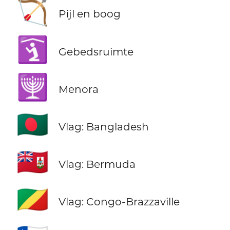
🏹
Pijl en boog
🛐
Gebedsruimte
🕎
Menora
🇧🇩
Vlag: Bangladesh
🇧🇲
Vlag: Bermuda
🇨🇬
Vlag: Congo-Brazzaville