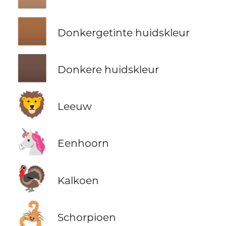
🏾
Donkergetinte huidskleur
🏿
Donkere huidskleur
🦁
Leeuw
🦄
Eenhoorn
🦃
Kalkoen
🦂
Schorpioen