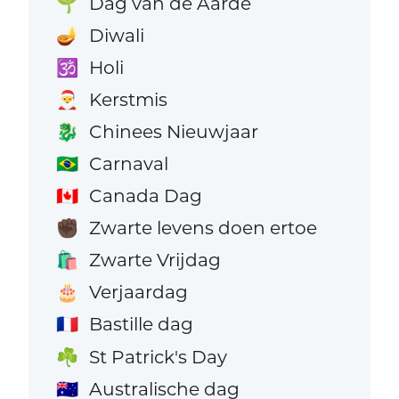
Dag van de Aarde
🌱
Diwali
🪔
Holi
🕉️
Kerstmis
🎅
Chinees Nieuwjaar
🐉
Carnaval
🇧🇷
Canada Dag
🇨🇦
Zwarte levens doen ertoe
✊🏿
Zwarte Vrijdag
🛍️
Verjaardag
🎂
Bastille dag
🇫🇷
St Patrick's Day
☘️
Australische dag
🇦🇺