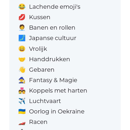
Lachende emoji's
😂
Kussen
💋
Banen en rollen
🧑‍💼
Japanse cultuur
🗾
Vrolijk
😄
Handdrukken
🤝
Gebaren
👋
Fantasy & Magie
🧙
Koppels met harten
💑
Luchtvaart
✈️
Oorlog in Oekraïne
🇺🇦
Racen
🏎️