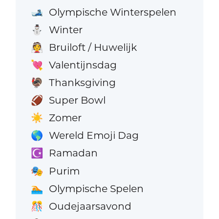
Olympische Winterspelen
🎿
Winter
⛄
Bruiloft / Huwelijk
👰
Valentijnsdag
💘
Thanksgiving
🦃
Super Bowl
🏈
Zomer
☀️
Wereld Emoji Dag
🌎
Ramadan
☪️
Purim
🎭
Olympische Spelen
🏊
Oudejaarsavond
🎊