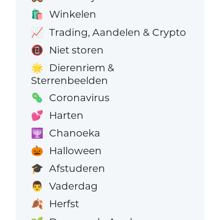
Winkelen
🛍️
Trading, Aandelen & Crypto
📈
Niet storen
📵
Dierenriem &
🌟
Sterrenbeelden
Coronavirus
🦠
Harten
💕
Chanoeka
🕎
Halloween
🎃
Afstuderen
🎓
Vaderdag
👨
Herfst
🍂