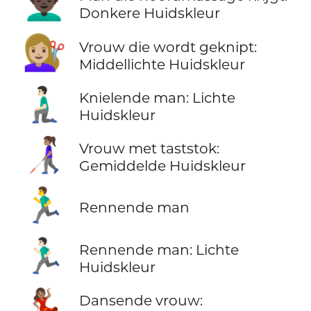
💆🏿‍♂️
Donkere Huidskleur
💇🏼‍♀️
Vrouw die wordt geknipt:
Middellichte Huidskleur
🧎🏻‍♂️
Knielende man: Lichte
Huidskleur
👩🏽‍🦯
Vrouw met taststok:
Gemiddelde Huidskleur
🏃‍♂️
Rennende man
🏃🏻‍♂️
Rennende man: Lichte
Huidskleur
💃🏽
Dansende vrouw: