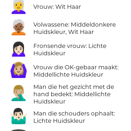
👩‍🦳
Vrouw: Wit Haar
🧑🏾‍🦳
Volwassene: Middeldonkere
Huidskleur, Wit Haar
🙍🏻‍♀️
Fronsende vrouw: Lichte
Huidskleur
🙆🏼‍♀️
Vrouw die OK-gebaar maakt:
Middellichte Huidskleur
Man die het gezicht met de
🤦🏼‍♂️
hand bedekt: Middellichte
Huidskleur
🤷🏻‍♂️
Man die schouders ophaalt:
Lichte Huidskleur