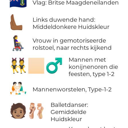
🇻🇬
Vlag: Britse Maagdeneilanden
🫷🏾
Links duwende hand:
Middeldonkere Huidskleur
👩‍🦼‍➡️
Vrouw in gemotoriseerde
rolstoel, naar rechts kijkend
Mannen met
👯🏻‍♂️
konijnenoren die
feesten, type 1-2
🤼🏻‍♂️
Mannenworstelen, Type-1-2
Balletdanser:
🧑🏽‍🩰
Gemiddelde
Huidskleur