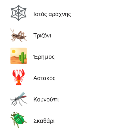
🕸️
Ιστός αράχνης
🦗
Τριζόνι
🏜️
Έρημος
🦞
Αστακός
🦟
Κουνούπι
🪲
Σκαθάρι