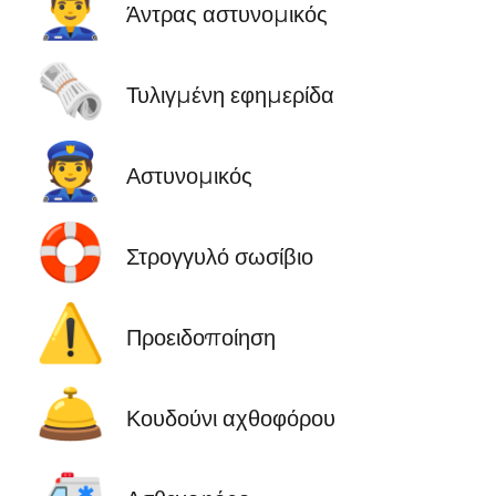
👮‍♂️
Άντρας αστυνομικός
🗞️
Τυλιγμένη εφημερίδα
👮
Αστυνομικός
🛟
Στρογγυλό σωσίβιο
⚠️
Προειδοποίηση
🛎️
Κουδούνι αχθοφόρου
🚑