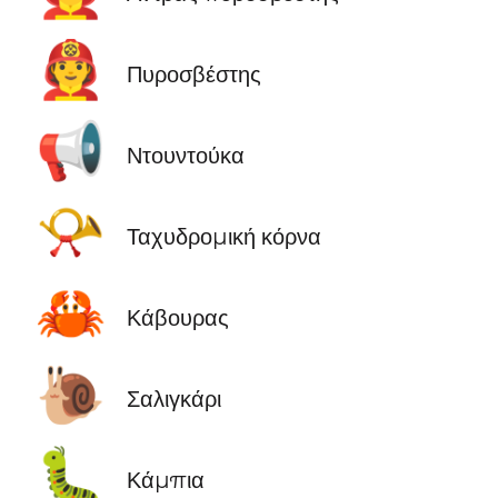
🧑‍🚒
Πυροσβέστης
📢
Ντουντούκα
📯
Ταχυδρομική κόρνα
🦀
Κάβουρας
🐌
Σαλιγκάρι
🐛
Κάμπια