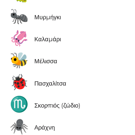
🐜
Μυρμήγκι
🦑
Καλαμάρι
🐝
Μέλισσα
🐞
Πασχαλίτσα
♏
Σκορπιός (ζώδιο)
🕷️
Αράχνη