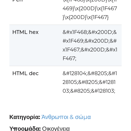
469}\x{200D}\x{1F467
}\x{200D}\x{1F467}
HTML hex
&#x1F468;&#x200D;&
#x1F469;&#x200D;&#
x1F467;&#x200D;&#x1
F467;
HTML dec
&#128104;&#8205;&#1
28105;&#8205;&#1281
03;&#8205;&#128103;
Κατηγορία:
Άνθρωποι & σώμα
Υποομάδα:
Οικογένεια