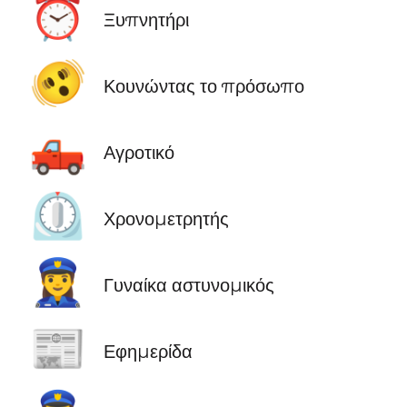
⏰
Ξυπνητήρι
🫨
Κουνώντας το πρόσωπο
🛻
Αγροτικό
⏲️
Χρονομετρητής
👮‍♀️
Γυναίκα αστυνομικός
📰
Εφημερίδα