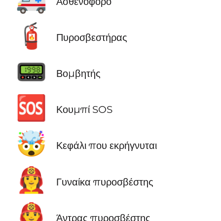
Ασθενοφόρο
🧯
Πυροσβεστήρας
📟
Βομβητής
🆘
Κουμπί SOS
🤯
Κεφάλι που εκρήγνυται
👩‍🚒
Γυναίκα πυροσβέστης
👨‍🚒
Άντρας πυροσβέστης