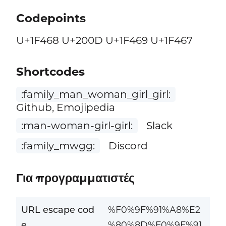
Codepoints
U+1F468 U+200D U+1F469 U+1F467
Shortcodes
:family_man_woman_girl_girl:
Github, Emojipedia
:man-woman-girl-girl:
Slack
:family_mwgg:
Discord
Για προγραμματιστές
URL escape cod
%F0%9F%91%A8%E2
e
%80%8D%F0%9F%91