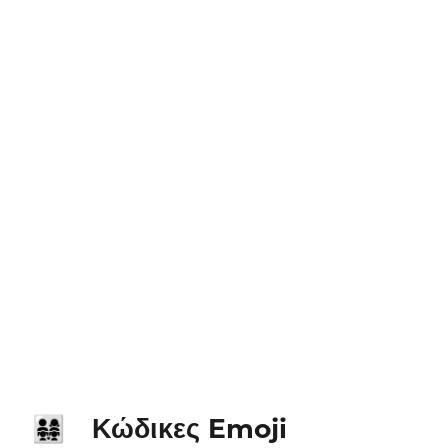
Κώδικες Emoji
👨‍👩‍👧‍👧