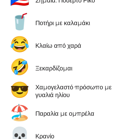
Σημαία: Πουέρτο Ρίκο
🥤
Ποτήρι με καλαμάκι
😂
Κλαίω από χαρά
🤣
Ξεκαρδίζομαι
😎
Χαμογελαστό πρόσωπο με
γυαλιά ηλίου
🏖️
Παραλία με ομπρέλα
💀
Κρανίο