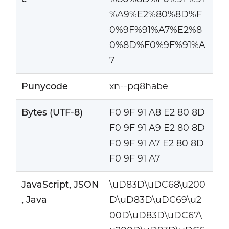
%A9%E2%80%8D%F
0%9F%91%A7%E2%8
0%8D%F0%9F%91%A
7
Punycode
xn--pq8habe
Bytes (UTF-8)
F0 9F 91 A8 E2 80 8D
F0 9F 91 A9 E2 80 8D
F0 9F 91 A7 E2 80 8D
F0 9F 91 A7
JavaScript, JSON
\uD83D\uDC68\u200
, Java
D\uD83D\uDC69\u2
00D\uD83D\uDC67\