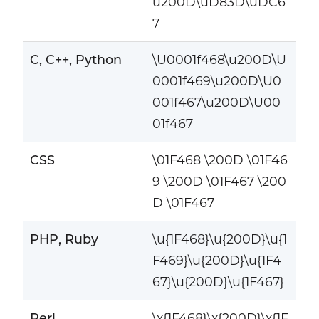
u200D\uD83D\uDC6
7
C, C++, Python
\U0001f468\u200D\U
0001f469\u200D\U0
001f467\u200D\U00
01f467
CSS
\01F468 \200D \01F46
9 \200D \01F467 \200
D \01F467
PHP, Ruby
\u{1F468}\u{200D}\u{1
F469}\u{200D}\u{1F4
67}\u{200D}\u{1F467}
Perl
\x{1F468}\x{200D}\x{1F