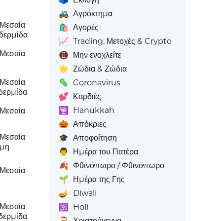
α
🚜
Αγρόκτημα
 Μεσαία
🛍️
Αγορές
δερμίδα
📈
Trading, Μετοχές & Crypto
 Μεσαία
📵
Μην ενοχλείτε
🌟
Ζώδια & Ζώδια
 Μεσαία
🦠
Coronavirus
δερμίδα
💕
Καρδιές
🕎
Hanukkah
 Μεσαία
🎃
Απόκριες
 Μεσαία
🎓
Αποφοίτηση
ωμη
👨
Ημέρα του Πατέρα
🍂
Φθινόπωρο / Φθινόπωρο
 Μεσαία
🌱
Ημέρα της Γης
🪔
Diwali
 Μεσαία
🕉️
Holi
δερμίδα
🎅
Χριστούγεννα