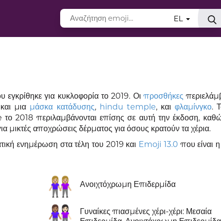
EL
υ εγκρίθηκε για κυκλοφορία το 2019. Οι
προσθήκες
περιελάμ
 και μια
μάσκα κατάδυσης
,
hindu temple
, και
φλαμίνγκο
. 
το 2018 περιλαμβάνονται επίσης σε αυτή την έκδοση, καθώ
ια μικτές αποχρώσεις δέρματος για όσους κρατούν τα χέρια.
ική ενημέρωση στα τέλη του 2019 και
Emoji 13.0
που είναι η
👭🏼
Ανοιχτόχρωμη Επιδερμίδα
👩🏽‍🤝‍👩🏻
Γυναίκες πιασμένες χέρι-χέρι: Μεσαία