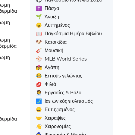
χρωμη
✝️
Πάσχα
δερμίδα
🌱
Άνοιξη
χρωμη
😞
Λυπημένος
📖
Παγκόσμια Ημέρα Βιβλίου
χρωμη
🐶
Κατοικίδια
δερμίδα
🎸
Μουσική
χρωμη
⚾
MLB World Series
👩‍❤️‍💋‍👨
Αγάπη
😂
Emojis γελώντας
💋
Φιλιά
🧑‍💼
Εργασίες & Ρόλοι
🗾
Ιαπωνικός πολιτισμός
😄
Ευτυχισμένος
🤝
Χειραψίες
δερμίδα
👋
Χειρονομίες
🧙
Φαντασία & Μαγεία