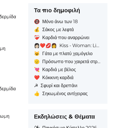
α
Τα πιο δημοφιλή
δερμίδα
🔞
Μόνο άνω των 18
💰
Σάκος με λεφτά
❤️‍🩹
Καρδιά που αναρρώνει
👩🏻‍❤️‍💋‍👩
Kiss - Woman: Light Skin Tone, Woman: Χωρίς Απόχρωση Δέρματος
ωμη
😺
Γάτα με πλατύ χαμόγελο
🫡
Πρόσωπο που χαιρετά στρατιωτικά
💘
Καρδιά με βέλος
❤️
Κόκκινη καρδιά
☭
Σφυρί και δρεπάνι
δερμίδα
👍
Σηκωμένος αντίχειρας
Εκδηλώσεις & Θέματα
χρωμη
α
⚽
Παγκόσμιο Κύπελλο 2026