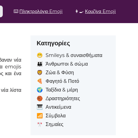
⌨️
Πληκτρολόγιο Emoji
👩‍🍳
Κουζίνα Emoji
Κατηγορίες
😁
Smileys & συναισθήματα
βαναν νέα
👪
Άνθρωποι & σώμα
Τα emojis
🦁
Ζώα & Φύση
ς και ένα
🍕
Φαγητό & Ποτό
🌍
Ταξίδια & μέρη
 νέα λίστα
🏀
Δραστηριότητες
🎹
Αντικείμενα
📶
Σύμβολα
🎌
Σημαίες