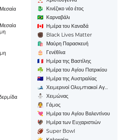
🐉
Κινέζικο νέο έτος
 Μεσαία
🇧🇷
Καρναβάλι
 Μεσαία
🇨🇦
Ημέρα του Καναδά
ωμη
✊🏿
Black Lives Matter
🛍️
Μαύρη Παρασκευή
🎂
Γενέθλια
ωμη
🇫🇷
Ημέρα της Βαστίλης
☘️
Ημέρα του Αγίου Πατρικίου
🇦🇺
Ημέρα της Αυστραλίας
🎿
Χειμερινοί Ολυμπιακοί Αγώνες
⛄
Χειμώνας
δερμίδα
👰
Γάμος
💘
Ημέρα του Αγίου Βαλεντίνου
🦃
Ημέρα των Ευχαριστιών
🏈
Super Bowl
☀️
Καλοκαίρι