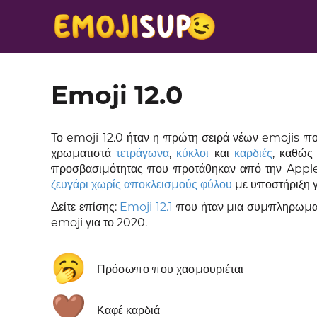
Emoji 12.0
Το emoji 12.0 ήταν η πρώτη σειρά νέων emojis πο
χρωματιστά
τετράγωνα
,
κύκλοι
και
καρδιές
, καθώς
προσβασιμότητας που προτάθηκαν από την Apple 
ζευγάρι χωρίς αποκλεισμούς φύλου
με υποστήριξη γ
Δείτε επίσης:
Emoji 12.1
που ήταν μια συμπληρωματ
emoji για το 2020.
🥱
Πρόσωπο που χασμουριέται
🤎
Καφέ καρδιά