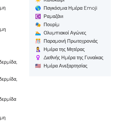
ωμη
🌎
Παγκόσμια Ημέρα Emoji
☪️
Ραμαζάνι
🎭
Πουρίμ
ωμη
🏊
Ολυμπιακοί Αγώνες
🎊
Παραμονή Πρωτοχρονιάς
🤱
Ημέρα της Μητέρας
♀️
Διεθνής Ημέρα της Γυναίκας
δερμίδα,
🇺🇸
Ημέρα Ανεξαρτησίας
δερμίδα,
ιδερμίδα
ωμη