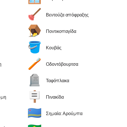
🪠
Βεντούζα απόφραξης
🪤
Ποντικοπαγίδα
🪣
Κουβάς
🪥
η
Οδοντόβουρτσα
🪦
Ταφόπλακα
🪧
ωμη
Πινακίδα
🇦🇼
Σημαία: Αρούμπα