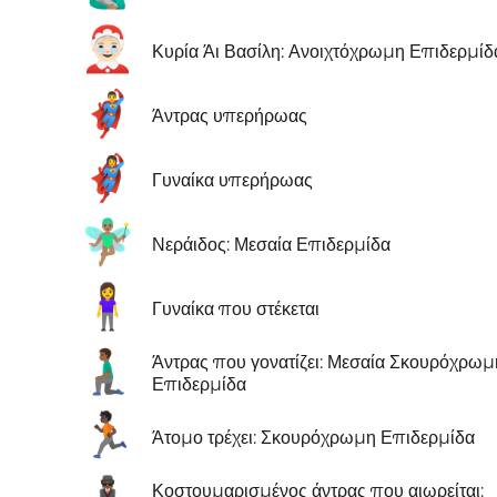
🤶🏻
Κυρία Άι Βασίλη: Ανοιχτόχρωμη Επιδερμίδ
🦸‍♂️
Άντρας υπερήρωας
🦸‍♀️
Γυναίκα υπερήρωας
🧚🏽‍♂️
Νεράιδος: Μεσαία Επιδερμίδα
🧍‍♀️
Γυναίκα που στέκεται
🧎🏾‍♂️
Άντρας που γονατίζει: Μεσαία Σκουρόχρωμ
Επιδερμίδα
🏃🏿
Άτομο τρέχει: Σκουρόχρωμη Επιδερμίδα
Κοστουμαρισμένος άντρας που αιωρείται: