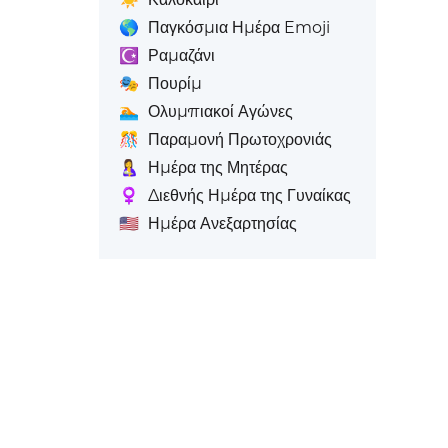
🌎
Παγκόσμια Ημέρα Emoji
☪️
Ραμαζάνι
🎭
Πουρίμ
🏊
Ολυμπιακοί Αγώνες
🎊
Παραμονή Πρωτοχρονιάς
🤱
Ημέρα της Μητέρας
♀️
Διεθνής Ημέρα της Γυναίκας
🇺🇸
Ημέρα Ανεξαρτησίας