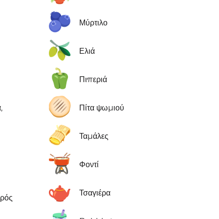
🫐
Μύρτιλο
🫒
Ελιά
🫑
Πιπεριά
🫓
,
Πίτα ψωμιού
🫔
Ταμάλες
🫕
Φοντί
🫖
Τσαγιέρα
κρός