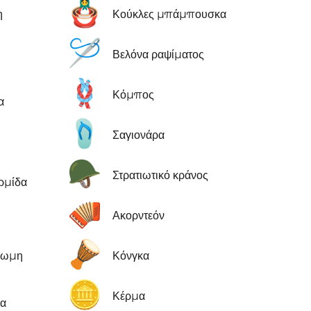
🪆
η
Κούκλες μπάμπουσκα
🪡
Βελόνα ραψίματος
🪢
Κόμπος
α
🩴
Σαγιονάρα
🪖
Στρατιωτικό κράνος
ρμίδα
🪗
Ακορντεόν
🪘
χρωμη
Κόνγκα
🪙
Κέρμα
δα