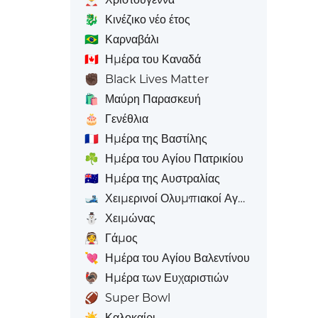
🐉
Κινέζικο νέο έτος
🇧🇷
Καρναβάλι
🇨🇦
Ημέρα του Καναδά
✊🏿
Black Lives Matter
🛍️
Μαύρη Παρασκευή
🎂
Γενέθλια
🇫🇷
Ημέρα της Βαστίλης
☘️
Ημέρα του Αγίου Πατρικίου
🇦🇺
Ημέρα της Αυστραλίας
🎿
Χειμερινοί Ολυμπιακοί Αγώνες
⛄
Χειμώνας
👰
Γάμος
💘
Ημέρα του Αγίου Βαλεντίνου
🦃
Ημέρα των Ευχαριστιών
🏈
Super Bowl
☀️
Καλοκαίρι