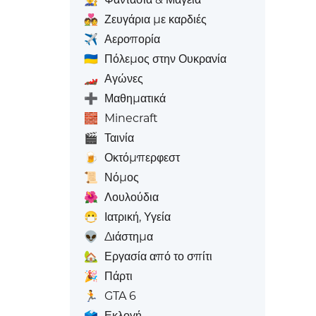
💑
Ζευγάρια με καρδιές
✈️
Αεροπορία
🇺🇦
Πόλεμος στην Ουκρανία
🏎️
Αγώνες
➕
Μαθηματικά
🧱
Minecraft
🎬
Ταινία
🍺
Οκτόμπερφεστ
📜
Νόμος
🌺
Λουλούδια
😷
Ιατρική, Υγεία
👽
Διάστημα
🏡
Εργασία από το σπίτι
🎉
Πάρτι
🏃
GTA 6
🗳️
Εκλογή