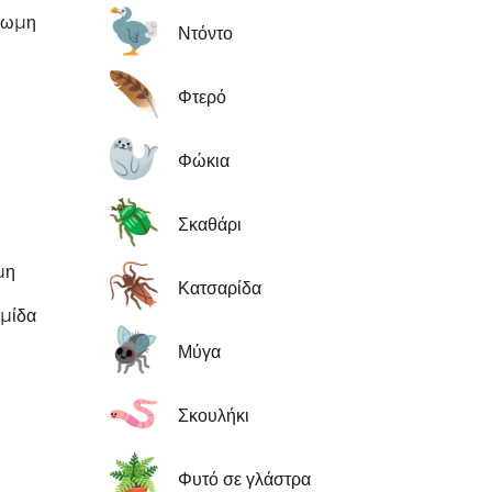
🦤
χρωμη
Ντόντο
🪶
Φτερό
🦭
Φώκια
🪲
Σκαθάρι
🪳
μη
Κατσαρίδα
μίδα
🪰
Μύγα
🪱
Σκουλήκι
🪴
Φυτό σε γλάστρα