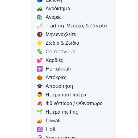
🚜
Αγρόκτημα
🛍️
Αγορές
📈
Trading, Μετοχές & Crypto
📵
Μην ενοχλείτε
🌟
Ζώδια & Ζώδια
🦠
Coronavirus
💕
Καρδιές
🕎
Hanukkah
🎃
Απόκριες
🎓
Αποφοίτηση
👨
Ημέρα του Πατέρα
🍂
Φθινόπωρο / Φθινόπωρο
🌱
Ημέρα της Γης
🪔
Diwali
🕉️
Holi
🎅
Χριστούγεννα