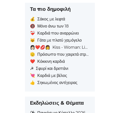
Τα πιο δημοφιλή
💰
Σάκος με λεφτά
🔞
Μόνο άνω των 18
❤️‍🩹
Καρδιά που αναρρώνει
😺
Γάτα με πλατύ χαμόγελο
👩🏻‍❤️‍💋‍👩
Kiss - Woman: Light Skin Tone, Woman: Χωρίς Απόχρωση Δέρματος
🫡
Πρόσωπο που χαιρετά στρατιωτικά
❤️
Κόκκινη καρδιά
☭
Σφυρί και δρεπάνι
💘
Καρδιά με βέλος
👍
Σηκωμένος αντίχειρας
Εκδηλώσεις & Θέματα
⚽
Παγκόσμιο Κύπελλο 2026