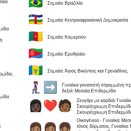
🇧🇷
σαία
Σημαία: Βραζιλία
🇨🇫
Σημαία: Κεντροαφρικανική Δημοκρατία
μίδα
🇨🇲
Σημαία: Καμερούν
μη
🇪🇷
Σημαία: Ερυθραία
🇻🇨
Σημαία: Άγιος Βικέντιος και Γρεναδίνες
ρμίδα,
🧎🏽‍♀️‍➡️
Γυναίκα γονατιστή στραμμένη πρ
δεξιά: Μεσαία Επιδερμίδα
μίδα
Ζευγάρι με καρδιά: Γυναίκ
👩🏿‍❤️‍🧑🏾
Σκουρόχρωμη Επιδερμίδα
Σκουρόχρωμη Επιδερμίδ
Οικογένεια - Γυναίκα: Μεσ
👩🏽‍👩🏽‍👧🏽
α
τόνος δέρματος, Γυναίκα: