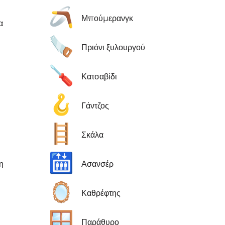
🪃
Μπούμερανγκ
α
🪚
Πριόνι ξυλουργού
🪛
Κατσαβίδι
🪝
Γάντζος
🪜
Σκάλα
🛗
η
Ασανσέρ
🪞
Καθρέφτης
🪟
Παράθυρο