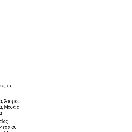
ος τα
α, Άτομο,
, Μεσαία
α
αίος
 Μεσαίου