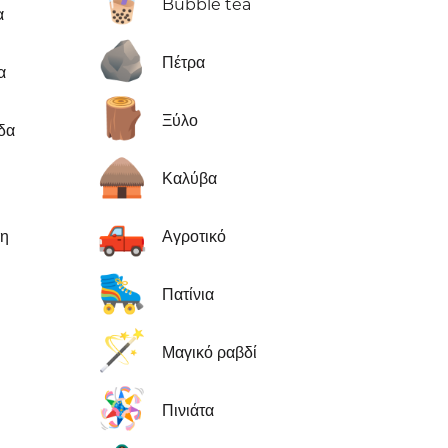
🧋
Bubble tea
α
🪨
Πέτρα
α
🪵
Ξύλο
δα
🛖
Καλύβα
🛻
μη
Αγροτικό
🛼
Πατίνια
🪄
Μαγικό ραβδί
🪅
Πινιάτα