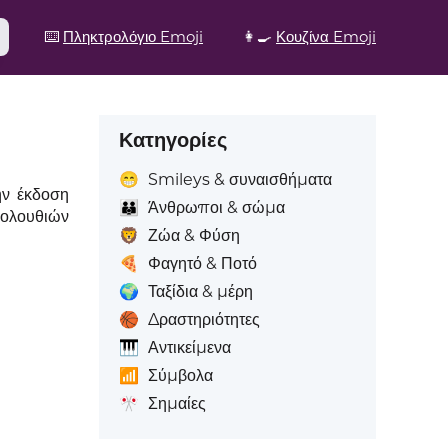
⌨️
Πληκτρολόγιο Emoji
👩‍🍳
Κουζίνα Emoji
Κατηγορίες
😁
Smileys & συναισθήματα
ην έκδοση
👪
Άνθρωποι & σώμα
κολουθιών
🦁
Ζώα & Φύση
🍕
Φαγητό & Ποτό
🌍
Ταξίδια & μέρη
🏀
Δραστηριότητες
🎹
Αντικείμενα
📶
Σύμβολα
🎌
Σημαίες