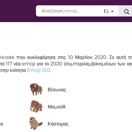
EL
icode που κυκλοφόρησε στις 10 Μαρτίου 2020. Σε αυτή τ
 τα 117 νέα emoji για το 2020 (συμπεριλαμβανομένων των α
 στην ενότητα
Emoji 13.0
.
🦬
Βίσωνας
🦣
Μαμούθ
🦫
δα
Κάστορας