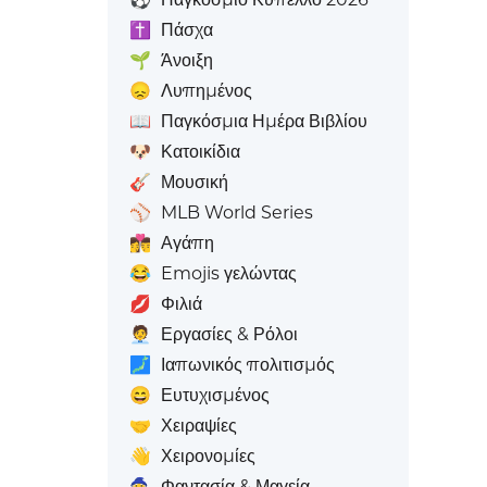
✝️
Πάσχα
🌱
Άνοιξη
😞
Λυπημένος
📖
Παγκόσμια Ημέρα Βιβλίου
🐶
Κατοικίδια
🎸
Μουσική
⚾
MLB World Series
👩‍❤️‍💋‍👨
Αγάπη
😂
Emojis γελώντας
💋
Φιλιά
🧑‍💼
Εργασίες & Ρόλοι
🗾
Ιαπωνικός πολιτισμός
😄
Ευτυχισμένος
🤝
Χειραψίες
👋
Χειρονομίες
🧙
Φαντασία & Μαγεία