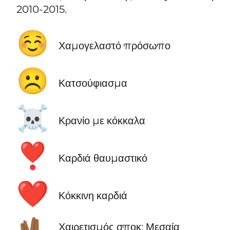
2010-2015.
☺️
Χαμογελαστό πρόσωπο
☹️
Κατσούφιασμα
☠️
Κρανίο με κόκκαλα
❣️
Καρδιά θαυμαστικό
❤️
Κόκκινη καρδιά
Χαιρετισμός σποκ: Μεσαία