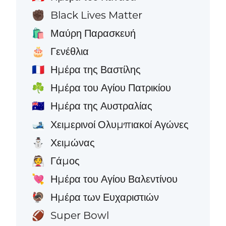
Black Lives Matter
✊🏿
Μαύρη Παρασκευή
🛍️
Γενέθλια
🎂
Ημέρα της Βαστίλης
🇫🇷
Ημέρα του Αγίου Πατρικίου
☘️
Ημέρα της Αυστραλίας
🇦🇺
Χειμερινοί Ολυμπιακοί Αγώνες
🎿
Χειμώνας
⛄
Γάμος
👰
Ημέρα του Αγίου Βαλεντίνου
💘
Ημέρα των Ευχαριστιών
🦃
Super Bowl
🏈