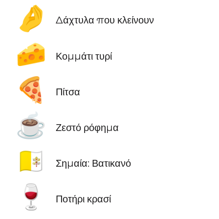
🤌
Δάχτυλα που κλείνουν
🧀
Κομμάτι τυρί
🍕
Πίτσα
☕
Ζεστό ρόφημα
🇻🇦
Σημαία: Βατικανό
🍷
Ποτήρι κρασί