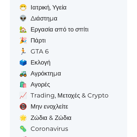
Ιατρική, Υγεία
😷
Διάστημα
👽
Εργασία από το σπίτι
🏡
Πάρτι
🎉
GTA 6
🏃
Εκλογή
🗳️
Αγρόκτημα
🚜
Αγορές
🛍️
Trading, Μετοχές & Crypto
📈
Μην ενοχλείτε
📵
Ζώδια & Ζώδια
🌟
Coronavirus
🦠