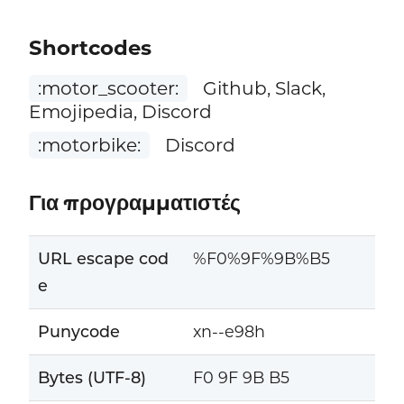
Shortcodes
:motor_scooter:
Github, Slack,
Emojipedia, Discord
:motorbike:
Discord
Για προγραμματιστές
URL escape cod
%F0%9F%9B%B5
e
Punycode
xn--e98h
Bytes (UTF-8)
F0 9F 9B B5