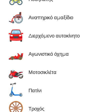
🦽
Αναπηρικό αμαξίδιο
🚘
Διερχόμενο αυτοκίνητο
🏎️
Αγωνιστικό όχημα
🏍️
Μοτοσικλέτα
🛴
Πατίνι
🛞
Τροχός