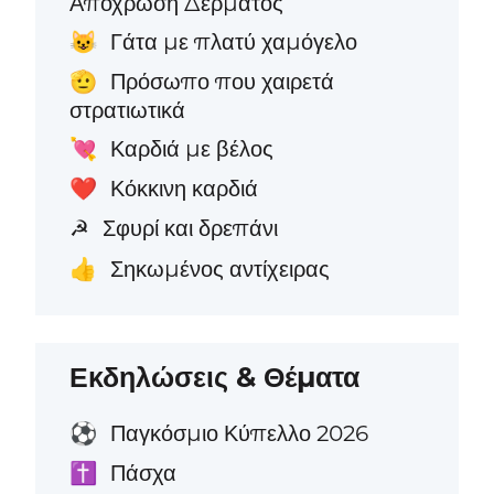
Απόχρωση Δέρματος
Γάτα με πλατύ χαμόγελο
😺
Πρόσωπο που χαιρετά
🫡
στρατιωτικά
Καρδιά με βέλος
💘
Κόκκινη καρδιά
❤️
Σφυρί και δρεπάνι
☭
Σηκωμένος αντίχειρας
👍
Εκδηλώσεις & Θέματα
Παγκόσμιο Κύπελλο 2026
⚽
Πάσχα
✝️