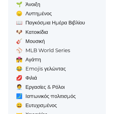
Άνοιξη
🌱
Λυπημένος
😞
Παγκόσμια Ημέρα Βιβλίου
📖
Κατοικίδια
🐶
Μουσική
🎸
MLB World Series
⚾
Αγάπη
👩‍❤️‍💋‍👨
Emojis γελώντας
😂
Φιλιά
💋
Εργασίες & Ρόλοι
🧑‍💼
Ιαπωνικός πολιτισμός
🗾
Ευτυχισμένος
😄