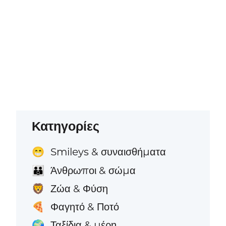
Κατηγορίες
Smileys & συναισθήματα
😁
Άνθρωποι & σώμα
👪
Ζώα & Φύση
🦁
Φαγητό & Ποτό
🍕
Ταξίδια & μέρη
🌍