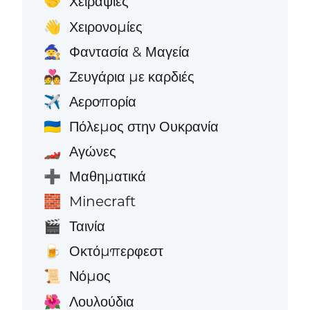
Χειραψίες
🤝
Χειρονομίες
👋
Φαντασία & Μαγεία
🧙
Ζευγάρια με καρδιές
💑
Αεροπορία
✈️
Πόλεμος στην Ουκρανία
🇺🇦
Αγώνες
🏎️
Μαθηματικά
➕
Minecraft
🧱
Ταινία
🎬
Οκτόμπερφεστ
🍺
Νόμος
📜
Λουλούδια
🌺