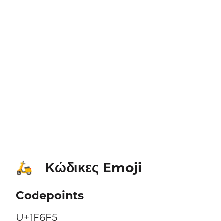
Κώδικες Emoji
🛵
Codepoints
U+1F6F5