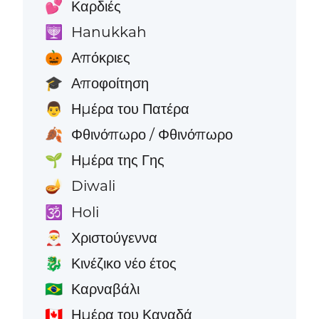
Καρδιές
💕
Hanukkah
🕎
Απόκριες
🎃
Αποφοίτηση
🎓
Ημέρα του Πατέρα
👨
Φθινόπωρο / Φθινόπωρο
🍂
Ημέρα της Γης
🌱
Diwali
🪔
Holi
🕉️
Χριστούγεννα
🎅
Κινέζικο νέο έτος
🐉
Καρναβάλι
🇧🇷
Ημέρα του Καναδά
🇨🇦