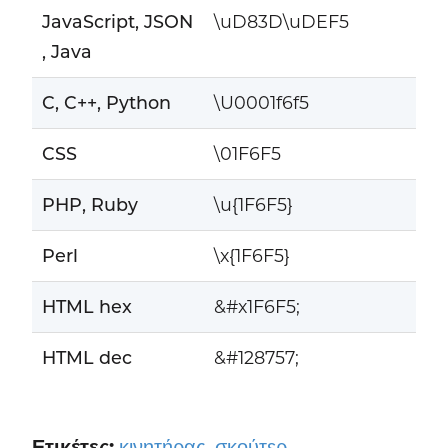
JavaScript, JSON
\uD83D\uDEF5
, Java
C, C++, Python
\U0001f6f5
CSS
\01F6F5
PHP, Ruby
\u{1F6F5}
Perl
\x{1F6F5}
HTML hex
&#x1F6F5;
HTML dec
&#128757;
Ετικέτες:
κινητήρας
,
σκούτερ