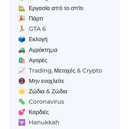
Εργασία από το σπίτι
🏡
Πάρτι
🎉
GTA 6
🏃
Εκλογή
🗳️
Αγρόκτημα
🚜
Αγορές
🛍️
Trading, Μετοχές & Crypto
📈
Μην ενοχλείτε
📵
Ζώδια & Ζώδια
🌟
Coronavirus
🦠
Καρδιές
💕
Hanukkah
🕎