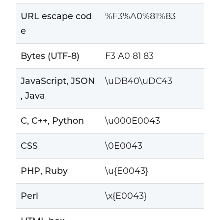
URL escape cod
%F3%A0%81%83
e
Bytes (UTF-8)
F3 A0 81 83
JavaScript, JSON
\uDB40\uDC43
, Java
C, C++, Python
\u000E0043
CSS
\0E0043
PHP, Ruby
\u{E0043}
Perl
\x{E0043}