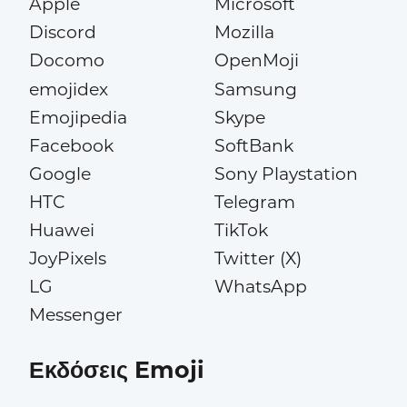
Apple
Microsoft
Discord
Mozilla
Docomo
OpenMoji
emojidex
Samsung
Emojipedia
Skype
Facebook
SoftBank
Google
Sony Playstation
HTC
Telegram
Huawei
TikTok
JoyPixels
Twitter (X)
LG
WhatsApp
Messenger
Εκδόσεις Emoji