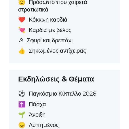
Πρόσωπο που χαιρετά
🫡
στρατιωτικά
Κόκκινη καρδιά
❤️
Καρδιά με βέλος
💘
Σφυρί και δρεπάνι
☭
Σηκωμένος αντίχειρας
👍
Εκδηλώσεις & Θέματα
Παγκόσμιο Κύπελλο 2026
⚽
Πάσχα
✝️
Άνοιξη
🌱
Λυπημένος
😞