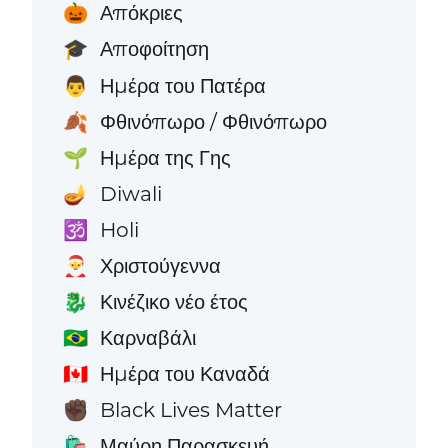
Απόκριες
🎃
Αποφοίτηση
🎓
Ημέρα του Πατέρα
👨
Φθινόπωρο / Φθινόπωρο
🍂
Ημέρα της Γης
🌱
Diwali
🪔
Holi
🕉️
Χριστούγεννα
🎅
Κινέζικο νέο έτος
🐉
Καρναβάλι
🇧🇷
Ημέρα του Καναδά
🇨🇦
Black Lives Matter
✊🏿
Μαύρη Παρασκευή
🛍️