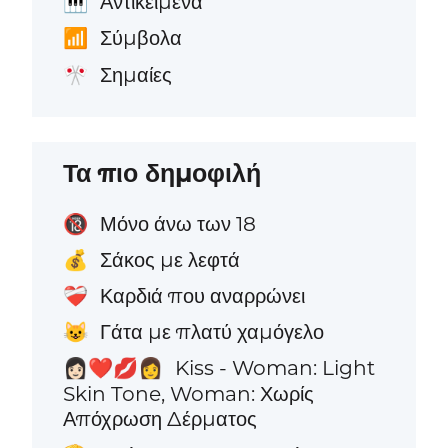
Αντικείμενα
🎹
Σύμβολα
📶
Σημαίες
🎌
Τα πιο δημοφιλή
Μόνο άνω των 18
🔞
Σάκος με λεφτά
💰
Καρδιά που αναρρώνει
❤️‍🩹
Γάτα με πλατύ χαμόγελο
😺
Kiss - Woman: Light
👩🏻‍❤️‍💋‍👩
Skin Tone, Woman: Χωρίς
Απόχρωση Δέρματος