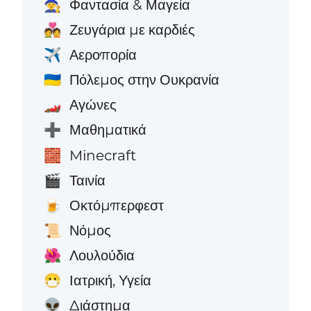
Φαντασία & Μαγεία
🧙
Ζευγάρια με καρδιές
💑
Αεροπορία
✈️
Πόλεμος στην Ουκρανία
🇺🇦
Αγώνες
🏎️
Μαθηματικά
➕
Minecraft
🧱
Ταινία
🎬
Οκτόμπερφεστ
🍺
Νόμος
📜
Λουλούδια
🌺
Ιατρική, Υγεία
😷
Διάστημα
👽