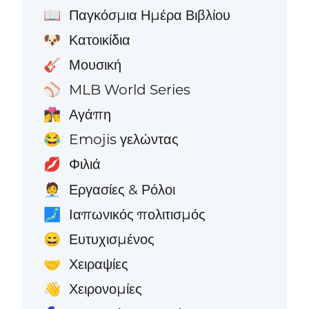
Παγκόσμια Ημέρα Βιβλίου
📖
Κατοικίδια
🐶
Μουσική
🎸
MLB World Series
⚾
Αγάπη
👩‍❤️‍💋‍👨
Emojis γελώντας
😂
Φιλιά
💋
Εργασίες & Ρόλοι
🧑‍💼
Ιαπωνικός πολιτισμός
🗾
Ευτυχισμένος
😄
Χειραψίες
🤝
Χειρονομίες
👋