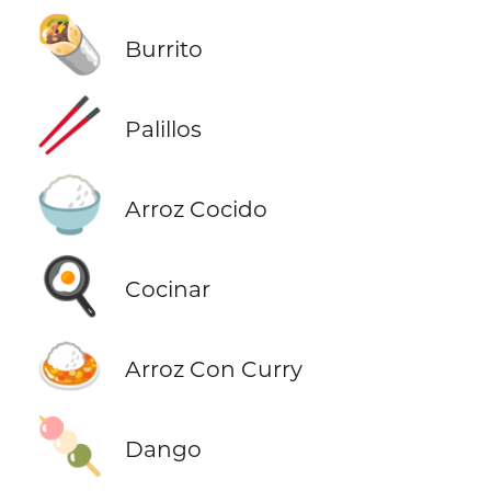
🌯
Burrito
🥢
Palillos
🍚
Arroz Cocido
🍳
Cocinar
🍛
Arroz Con Curry
🍡
Dango