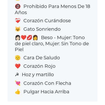
Prohibido Para Menos De 18
🔞
Años
Corazón Curándose
❤️‍🩹
Gato Sonriendo
😺
Beso - Mujer: Tono
👩🏻‍❤️‍💋‍👩
de piel claro, Mujer: Sin Tono de
Piel
Cara De Saludo
🫡
Corazón Rojo
❤️
Hoz y martillo
☭
Corazón Con Flecha
💘
Pulgar Hacia Arriba
👍