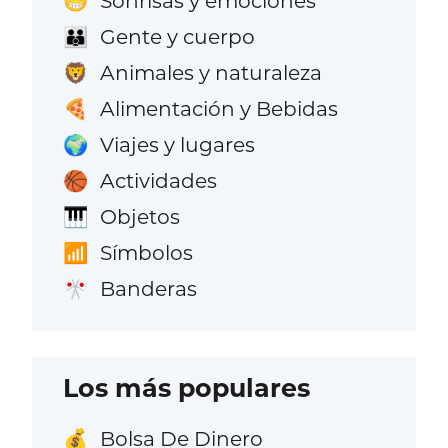
Sonrisas y emociones
😁
Gente y cuerpo
👪
Animales y naturaleza
🦁
Alimentación y Bebidas
🍕
Viajes y lugares
🌍
Actividades
🏀
Objetos
🎹
Símbolos
📶
Banderas
🎌
Los más populares
Bolsa De Dinero
💰