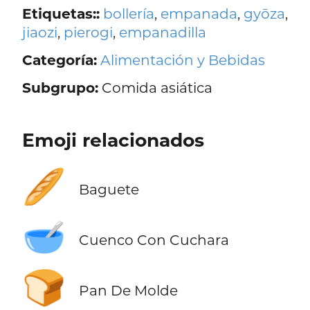
Etiquetas::
bollería
,
empanada
,
gyōza
,
jiaozi
,
pierogi
,
empanadilla
Categoría:
Alimentación y Bebidas
Subgrupo:
Comida asiática
Emoji relacionados
🥖
Baguete
🥣
Cuenco Con Cuchara
🍞
Pan De Molde