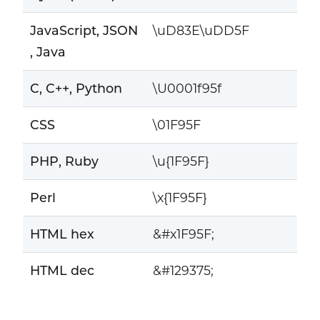
JavaScript, JSON
\uD83E\uDD5F
, Java
C, C++, Python
\U0001f95f
CSS
\01F95F
PHP, Ruby
\u{1F95F}
Perl
\x{1F95F}
HTML hex
&#x1F95F;
HTML dec
&#129375;