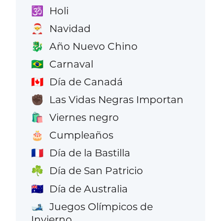
Holi
🕉️
Navidad
🎅
Año Nuevo Chino
🐉
Carnaval
🇧🇷
Día de Canadá
🇨🇦
Las Vidas Negras Importan
✊🏿
Viernes negro
🛍️
Cumpleaños
🎂
Día de la Bastilla
🇫🇷
Día de San Patricio
☘️
Día de Australia
🇦🇺
Juegos Olímpicos de
🎿
Invierno