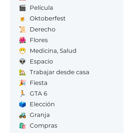
Película
🎬
Oktoberfest
🍺
Derecho
📜
Flores
🌺
Medicina, Salud
😷
Espacio
👽
Trabajar desde casa
🏡
Fiesta
🎉
GTA 6
🏃
Elección
🗳️
Granja
🚜
Compras
🛍️