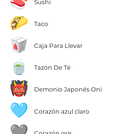
🍣
Sushi
🌮
Taco
🥡
Caja Para Llevar
🍵
Tazón De Té
👹
Demonio Japonés Oni
🩵
Corazón azul claro
🩶
Corazón gris