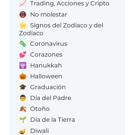
Trading, Acciones y Cripto
📈
No molestar
📵
Signos del Zodíaco y del
🌟
Zodíaco
Coronavirus
🦠
Corazones
💕
Hanukkah
🕎
Halloween
🎃
Graduación
🎓
Día del Padre
👨
Otoño
🍂
Día de la Tierra
🌱
Diwali
🪔