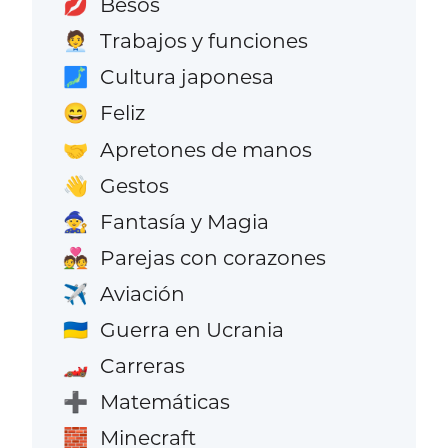
Besos
💋
Trabajos y funciones
🧑‍💼
Cultura japonesa
🗾
Feliz
😄
Apretones de manos
🤝
Gestos
👋
Fantasía y Magia
🧙
Parejas con corazones
💑
Aviación
✈️
Guerra en Ucrania
🇺🇦
Carreras
🏎️
Matemáticas
➕
Minecraft
🧱