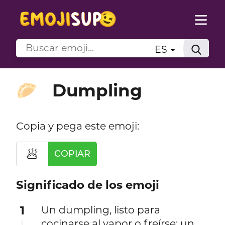
ES
Dumpling
🥟
Copia y pega este emoji:
🥟
COPIAR
Significado de los emoji
1
Un dumpling, listo para
cocinarse al vapor o freírse: un