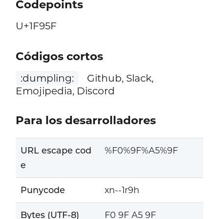
Codepoints
U+1F95F
Códigos cortos
:dumpling:
Github, Slack,
Emojipedia, Discord
Para los desarrolladores
URL escape cod
%F0%9F%A5%9F
e
Punycode
xn--1r9h
Bytes (UTF-8)
F0 9F A5 9F