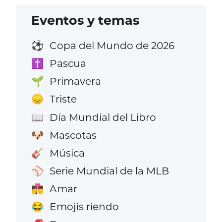
Eventos y temas
Copa del Mundo de 2026
⚽
Pascua
✝️
Primavera
🌱
Triste
😞
Día Mundial del Libro
📖
Mascotas
🐶
Música
🎸
Serie Mundial de la MLB
⚾
Amar
👩‍❤️‍💋‍👨
Emojis riendo
😂