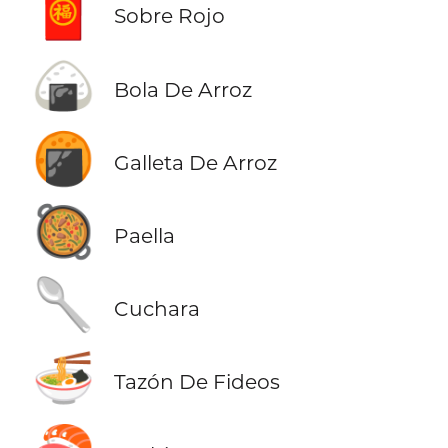
🧧
Sobre Rojo
🍙
Bola De Arroz
🍘
Galleta De Arroz
🥘
Paella
🥄
Cuchara
🍜
Tazón De Fideos