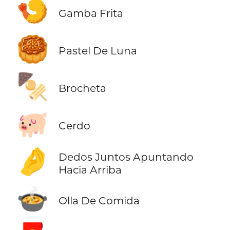
🍤
Gamba Frita
🥮
Pastel De Luna
🍢
Brocheta
🐖
Cerdo
🤌
Dedos Juntos Apuntando
Hacia Arriba
🍲
Olla De Comida